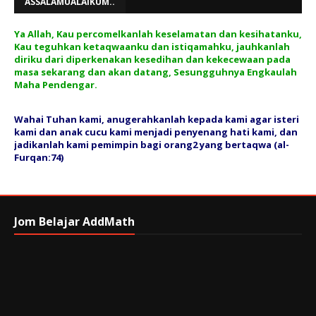
ASSALAMUALAIKUM..
Ya Allah, Kau percomelkanlah keselamatan dan kesihatanku,
Kau teguhkan ketaqwaanku dan istiqamahku, jauhkanlah
diriku dari diperkenakan kesedihan dan kekecewaan pada
masa sekarang dan akan datang, Sesungguhnya Engkaulah
Maha Pendengar.
Wahai Tuhan kami, anugerahkanlah kepada kami agar isteri
kami dan anak cucu kami menjadi penyenang hati kami, dan
jadikanlah kami pemimpin bagi orang2 yang bertaqwa (al-
Furqan:74)
Jom Belajar AddMath