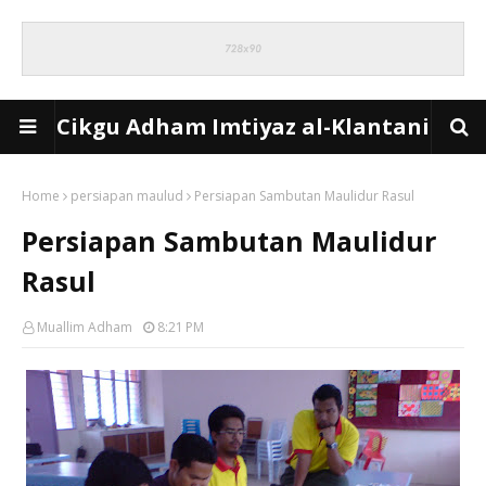
Cikgu Adham Imtiyaz al-Klantani
Home
persiapan maulud
Persiapan Sambutan Maulidur Rasul
Persiapan Sambutan Maulidur
Rasul
Muallim Adham
8:21 PM