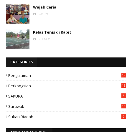
Wajah Ceria
9:46 PM
Kelas Tenis di Kapit
12:19 AM
CATEGORIES
Pengalaman
19
Perkongsian
19
SAKURA
8
Sarawak
11
Sukan Riadah
3