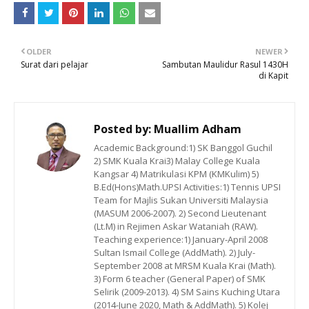
OLDER
NEWER
Surat dari pelajar
Sambutan Maulidur Rasul 1430H
di Kapit
Posted by:
Muallim Adham
Academic Background:1) SK Banggol Guchil
2) SMK Kuala Krai3) Malay College Kuala
Kangsar 4) Matrikulasi KPM (KMKulim) 5)
B.Ed(Hons)Math.UPSI Activities:1) Tennis UPSI
Team for Majlis Sukan Universiti Malaysia
(MASUM 2006-2007). 2) Second Lieutenant
(Lt.M) in Rejimen Askar Wataniah (RAW).
Teaching experience:1) January-April 2008
Sultan Ismail College (AddMath). 2) July-
September 2008 at MRSM Kuala Krai (Math).
3) Form 6 teacher (General Paper) of SMK
Selirik (2009-2013). 4) SM Sains Kuching Utara
(2014-June 2020, Math & AddMath). 5) Kolej