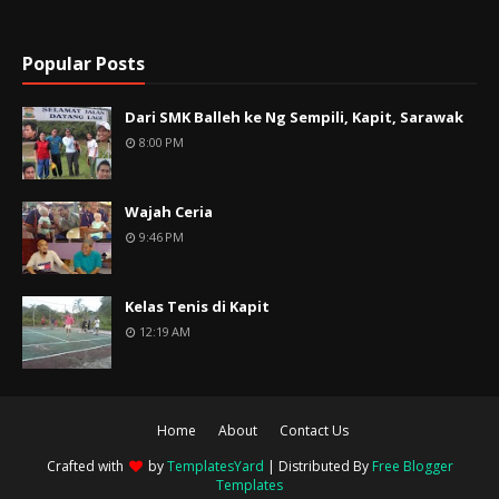
Popular Posts
Dari SMK Balleh ke Ng Sempili, Kapit, Sarawak
8:00 PM
Wajah Ceria
9:46 PM
Kelas Tenis di Kapit
12:19 AM
Home
About
Contact Us
Crafted with
by
TemplatesYard
| Distributed By
Free Blogger
Templates