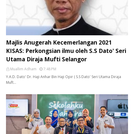
Majlis Anugerah Kecemerlangan 2021
KISAS: Perkongsian ilmu oleh S.S Dato' Seri
Utama Diraja Mufti Selangor
Muallim Adham
7:48 PM
Y.A.D. Dato' Dr. Haji Anhar Bin Haji Opir ( S.S Dato' Seri Utama Diraja
Muft…