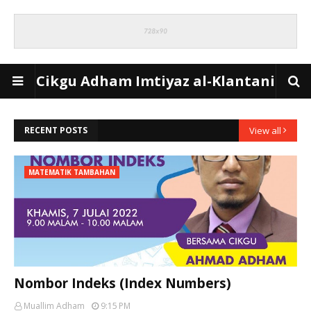
Cikgu Adham Imtiyaz al-Klantani
RECENT POSTS
View all
MATEMATIK TAMBAHAN
Nombor Indeks (Index Numbers)
Muallim Adham
9:15 PM