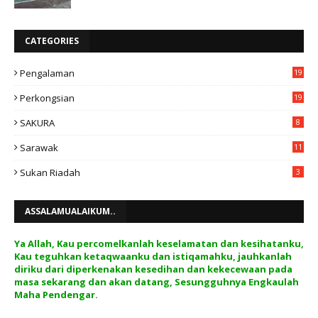
CATEGORIES
Pengalaman
19
Perkongsian
19
SAKURA
8
Sarawak
11
Sukan Riadah
3
ASSALAMUALAIKUM..
Ya Allah, Kau percomelkanlah keselamatan dan kesihatanku,
Kau teguhkan ketaqwaanku dan istiqamahku, jauhkanlah
diriku dari diperkenakan kesedihan dan kekecewaan pada
masa sekarang dan akan datang, Sesungguhnya Engkaulah
Maha Pendengar.