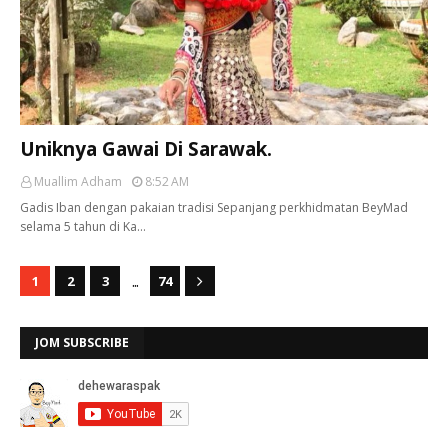
Uniknya Gawai Di Sarawak.
Muallim Adham
8:52 AM
Gadis Iban dengan pakaian tradisi Sepanjang perkhidmatan BeyMad
selama 5 tahun di Ka…
...
1
2
3
74
JOM SUBSCRIBE