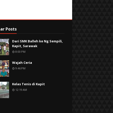
ar Posts
Dari SMK Balleh ke Ng Sempili,
Kapit, Sarawak
8:00 PM
Wajah Ceria
9:46 PM
Kelas Tenis di Kapit
12:19 AM