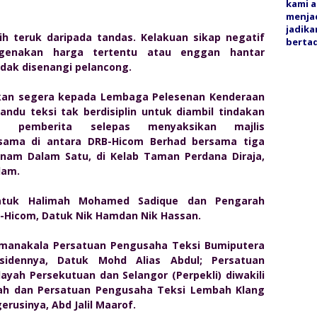
kami a
menjad
jadika
bih teruk daripada tandas. Kelakuan sikap negatif
bertaq
genakan harga tertentu atau enggan hantar
dak disenangi pelancong.
rkan segera kepada Lembaga Pelesenan Kenderaan
ndu teksi tak berdisiplin untuk diambil tindakan
a pemberita selepas menyaksikan majlis
asama di antara DRB-Hicom Berhad bersama tiga
Enam Dalam Satu, di Kelab Taman Perdana Diraja,
lam.
atuk Halimah Mohamed Sadique dan Pengarah
-Hicom, Datuk Nik Hamdan Nik Hassan.
manakala Persatuan Pengusaha Teksi Bumiputera
esidennya, Datuk Mohd Alias Abdul; Persatuan
ayah Persekutuan dan Selangor (Perpekli) diwakili
lah dan Persatuan Pengusaha Teksi Lembah Klang
erusinya, Abd Jalil Maarof.