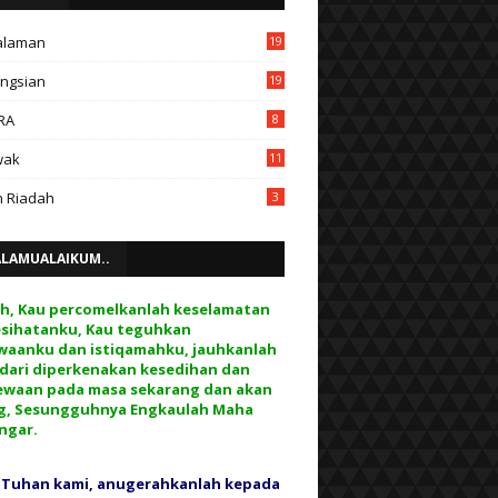
alaman
19
ngsian
19
RA
8
wak
11
 Riadah
3
ALAMUALAIKUM..
ah, Kau percomelkanlah keselamatan
esihatanku, Kau teguhkan
waanku dan istiqamahku, jauhkanlah
 dari diperkenakan kesedihan dan
ewaan pada masa sekarang dan akan
g, Sesungguhnya Engkaulah Maha
ngar.
 Tuhan kami, anugerahkanlah kepada