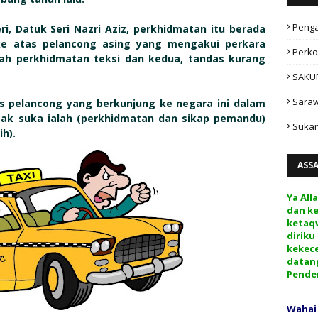
Peng
i, Datuk Seri Nazri Aziz, perkhidmatan itu berada
 ke atas pelancong asing yang mengakui perkara
Perko
ah perkhidmatan teksi dan kedua, tandas kurang
SAKU
Sara
as pelancong yang berkunjung ke negara ini dalam
ak suka ialah (perkhidmatan dan sikap pemandu)
Sukan
ih).
ASS
Ya All
dan k
ketaq
diriku
kekec
datan
Pende
Wahai