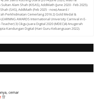
. 4) SM Sains Kuching Utara (2014-June 2020, Math &
m Sultan Alam Shah (KISAS), AddMath (June 2020 - Feb 2025).
 Shah (SAS), AddMath (Feb 2025 - now).Award /
rah Perkhidmatan Cemerlang 2016 2) Gold Medal &
ARNING AWARDS International University Carnival in E-
E-Teacher) 3) Cikgu Juara Digital 2020 (MDEC)4) Anugerah
ipta Kandungan Digital (Hari Guru Kebangsaan 2022).
hnya, cemar
AM