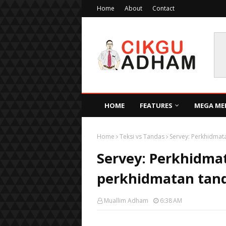
Home
About
Contact
HOME
FEATURES
MEGA ME
Home
Teksi vs Tandas
Servey: Perkhidmat
Servey: Perkhidmat
perkhidmatan tan
Muallim Adham
6:38 AM