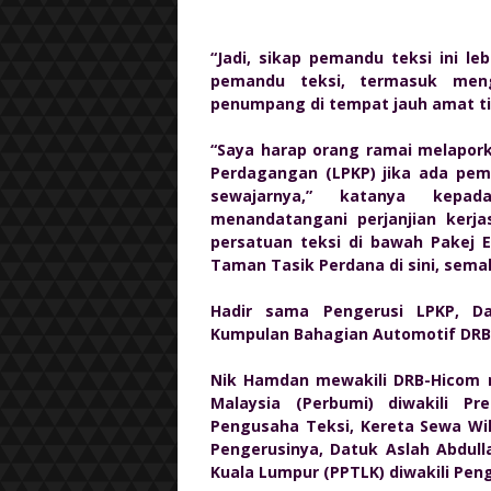
“Jadi, sikap pemandu teksi ini le
pemandu teksi, termasuk men
penumpang di tempat jauh amat ti
“Saya harap orang ramai melapo
Perdagangan (LPKP) jika ada pema
sewajarnya,” katanya kepad
menandatangani perjanjian kerj
persatuan teksi di bawah Pakej 
Taman Tasik Perdana di sini, sema
Hadir sama Pengerusi LPKP, D
Kumpulan Bahagian Automotif DRB
Nik Hamdan mewakili DRB-Hicom 
Malaysia (Perbumi) diwakili Pr
Pengusaha Teksi, Kereta Sewa Wil
Pengerusinya, Datuk Aslah Abdul
Kuala Lumpur (PPTLK) diwakili Peng