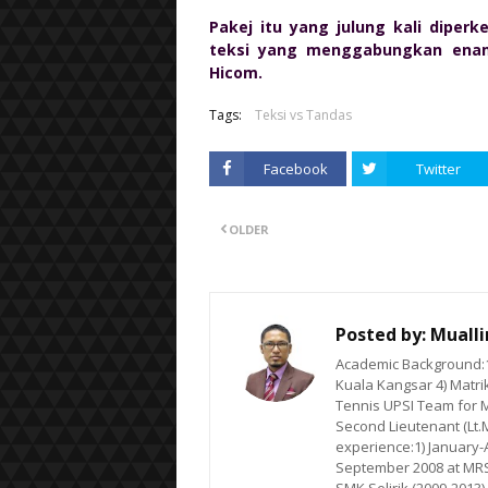
Pakej itu yang julung kali diper
teksi yang menggabungkan enam
Hicom.
Tags:
Teksi vs Tandas
Facebook
Twitter
OLDER
Posted by:
Muall
Academic Background:1)
Kuala Kangsar 4) Matrik
Tennis UPSI Team for M
Second Lieutenant (Lt.
experience:1) January-Ap
September 2008 at MRSM