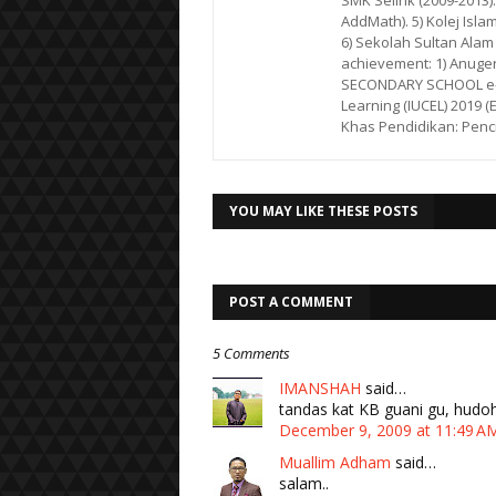
SMK Selirik (2009-2013)
AddMath). 5) Kolej Isla
6) Sekolah Sultan Alam
achievement: 1) Anuge
SECONDARY SCHOOL e-LE
Learning (IUCEL) 2019 (
Khas Pendidikan: Penc
YOU MAY LIKE THESE POSTS
POST A COMMENT
5 Comments
IMANSHAH
said…
tandas kat KB guani gu, hudo
December 9, 2009 at 11:49 
Muallim Adham
said…
salam..