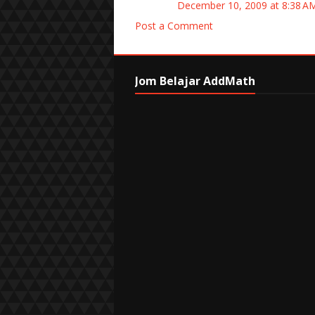
December 10, 2009 at 8:38 
Post a Comment
Jom Belajar AddMath