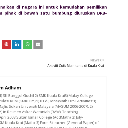
kenalkan di negara ini untuk kemudahan pemilikan
 pihak di bawah satu bumbung diuruskan DRB-
NEWER
Aktiviti Cuti: Main tenis di Kuala Krai
im Adham
 SK Banggol Guchil 2) SMK Kuala Krai3) Malay College
ulasi KPM (KMKulim) 5) B.Ed(Hons)Math.UPSI Activities:1)
ajlis Sukan Universiti Malaysia (MASUM 2006-2007). 2)
M) in Rejimen Askar Wataniah (RAW). Teaching
ril 2008 Sultan Ismail College (AddMath). 2) July-
 Kuala Krai (Math). 3) Form 6 teacher (General Paper) of