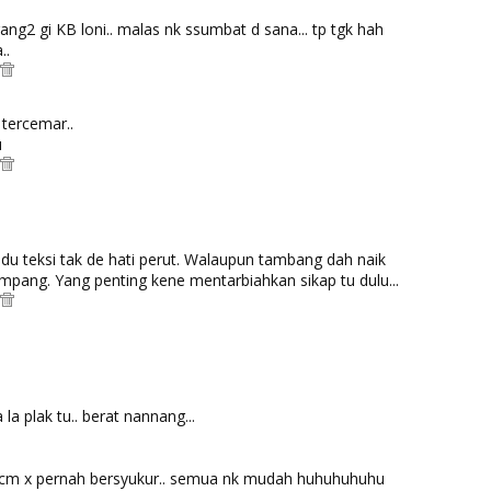
ang2 gi KB loni.. malas nk ssumbat d sana... tp tgk hah
..
 tercemar..
u
ndu teksi tak de hati perut. Walaupun tambang dah naik
ang. Yang penting kene mentarbiahkan sikap tu dulu...
a plak tu.. berat nannang...
cm x pernah bersyukur.. semua nk mudah huhuhuhuhu