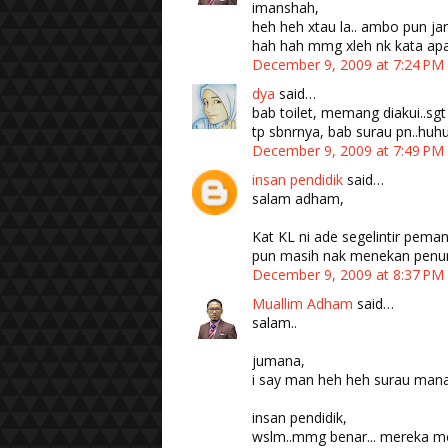
imanshah,
heh heh xtau la.. ambo pun jar
hah hah mmg xleh nk kata apa
December 9, 2009 at 7:24 PM
dya
said…
bab toilet, memang diakui..sgt
tp sbnrnya, bab surau pn..huh
December 9, 2009 at 7:49 PM
insan pendidik
said…
salam adham,
Kat KL ni ade segelintir pema
pun masih nak menekan penump
December 9, 2009 at 8:37 PM
Muallim Adham
said…
salam..
jumana,
i say man heh heh surau mana l
insan pendidik,
wslm..mmg benar... mereka m