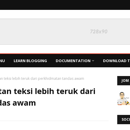
NU
LEARN BLOGGING
DOCUMENTATION
DOWNLOAD TH
an teksi lebih teruk dari perkhidmatan tandas awam
JOM 
an teksi lebih teruk dari
das awam
SOCI