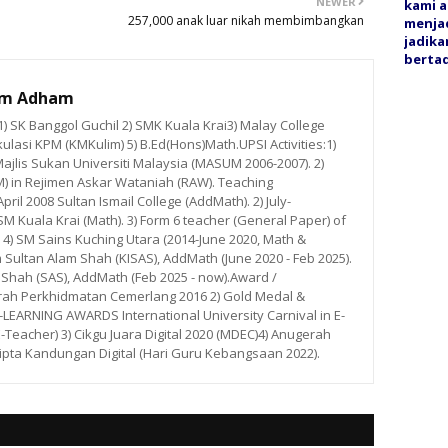
NEWER
kami a
257,000 anak luar nikah membimbangkan
menjad
jadika
bertaq
im Adham
 SK Banggol Guchil 2) SMK Kuala Krai3) Malay College
ulasi KPM (KMKulim) 5) B.Ed(Hons)Math.UPSI Activities:1)
ajlis Sukan Universiti Malaysia (MASUM 2006-2007). 2)
M) in Rejimen Askar Wataniah (RAW). Teaching
ril 2008 Sultan Ismail College (AddMath). 2) July-
 Kuala Krai (Math). 3) Form 6 teacher (General Paper) of
. 4) SM Sains Kuching Utara (2014-June 2020, Math &
m Sultan Alam Shah (KISAS), AddMath (June 2020 - Feb 2025).
 Shah (SAS), AddMath (Feb 2025 - now).Award /
rah Perkhidmatan Cemerlang 2016 2) Gold Medal &
ARNING AWARDS International University Carnival in E-
E-Teacher) 3) Cikgu Juara Digital 2020 (MDEC)4) Anugerah
ipta Kandungan Digital (Hari Guru Kebangsaan 2022).