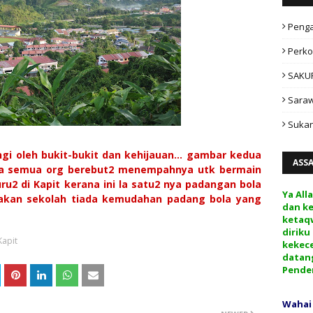
Peng
Perko
SAKU
Sara
Sukan
ngi oleh bukit-bukit dan kehijauan... gambar kedua
ASS
ana semua org berebut2 menempahnya utk bermain
u2 di Kapit kerana ini la satu2 nya padangan bola
Ya All
nyakan sekolah tiada kemudahan padang bola yang
dan k
ketaq
diriku
apit
kekec
datan
Pende
Wahai