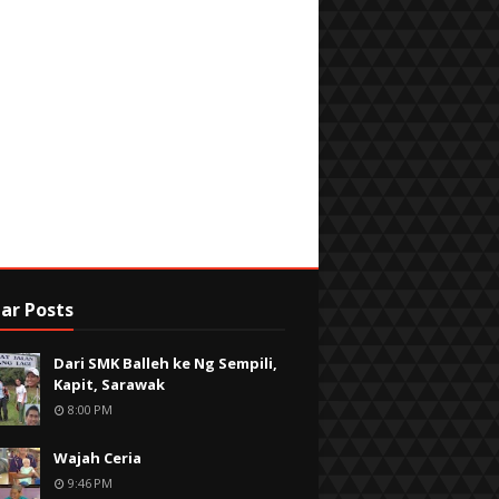
ar Posts
Dari SMK Balleh ke Ng Sempili,
Kapit, Sarawak
8:00 PM
Wajah Ceria
9:46 PM