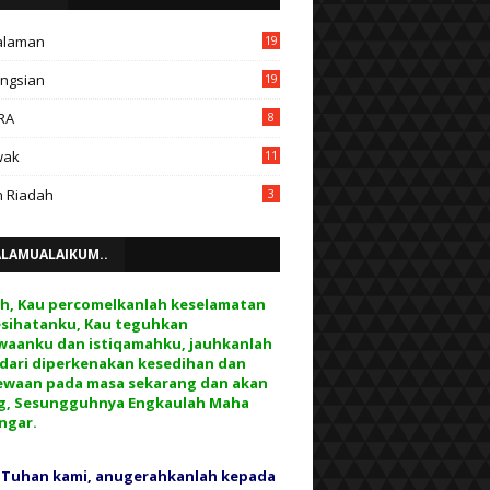
alaman
19
ngsian
19
RA
8
wak
11
 Riadah
3
ALAMUALAIKUM..
ah, Kau percomelkanlah keselamatan
esihatanku, Kau teguhkan
waanku dan istiqamahku, jauhkanlah
 dari diperkenakan kesedihan dan
ewaan pada masa sekarang dan akan
g, Sesungguhnya Engkaulah Maha
ngar.
 Tuhan kami, anugerahkanlah kepada