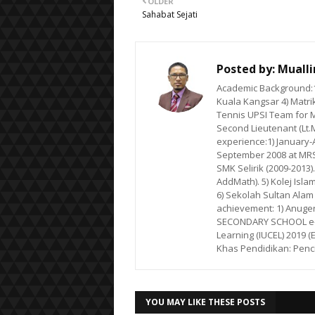
OLDER
Sahabat Sejati
Posted by:
Muall
Academic Background:1)
Kuala Kangsar 4) Matrik
Tennis UPSI Team for M
Second Lieutenant (Lt.
experience:1) January-Ap
September 2008 at MRSM
SMK Selirik (2009-2013)
AddMath). 5) Kolej Isla
6) Sekolah Sultan Alam
achievement: 1) Anuge
SECONDARY SCHOOL e-LE
Learning (IUCEL) 2019 (
Khas Pendidikan: Penc
YOU MAY LIKE THESE POSTS