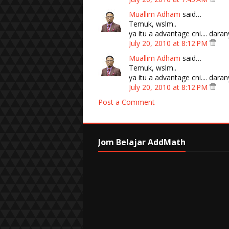
Muallim Adham
said…
Temuk, wslm..
ya itu a advantage cni.... dar
July 20, 2010 at 8:12 PM
Muallim Adham
said…
Temuk, wslm..
ya itu a advantage cni.... dar
July 20, 2010 at 8:12 PM
Post a Comment
Jom Belajar AddMath