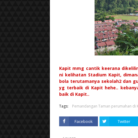
Kapit mmg cantik keerana dikelili
ni kelihatan Stadium Kapit, dim
bola terutamanya sekolah2 dan gur
yg terbaik di Kapit hehe.. keba
baik di Kapit..
Tags:
Pemandangan Taman perumahan di K
Facebook
Twitter