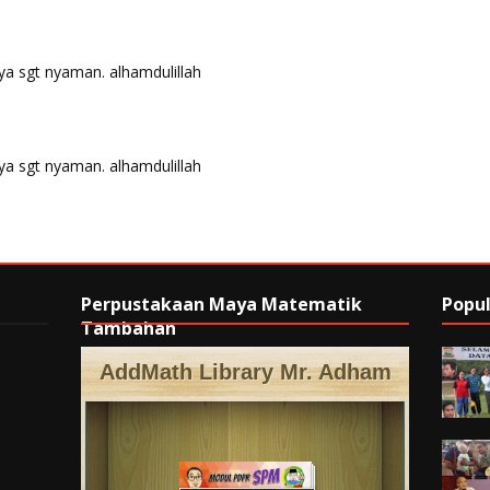
anya sgt nyaman. alhamdulillah
anya sgt nyaman. alhamdulillah
Perpustakaan Maya Matematik
Popul
Tambahan