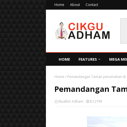
Home
About
Contact
HOME
FEATURES
MEGA ME
Home
Pemandangan Taman perumahan di 
Pemandangan Tama
Muallim Adham
8:12 PM