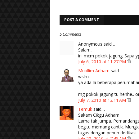
POST A COMMENT
5 Comments
Anonymous said…
Salam,
ini mcm pokok jagung..Sapa yg
July 6, 2010 at 11:27 PM
Muallim Adham
said…
wslm...
ya ada la beberapa perumahan i 
mg pokok jagung tu hehhe.. o
July 7, 2010 at 12:11 AM
Temuk
said…
Sakam Cikgu Adham
Lama tak jumpa. Pemandangan
begitu memang cantik. Mungki
tugas dengan penuh dedikasi.
July 20, 2010 at 7:45 AM