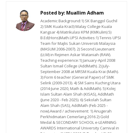
Posted by:
Muallim Adham
Academic Background:1) SK Banggol Guchil
2) SMK Kuala Krai3) Malay College Kuala
Kangsar 4) Matrikulasi KPM (KMKulim) 5)
B.Ed(Hons)Math.UPSI Activities:1) Tennis UPSI
Team for Majlis Sukan Universiti Malaysia
(MASUM 2006-2007). 2) Second Lieutenant
(Lt.M) in Rejimen Askar Wataniah (RAW).
Teaching experience:1) January-April 2008
Sultan Ismail College (AddMath). 2) July-
September 2008 at MRSM Kuala Krai (Math).
3) Form 6 teacher (General Paper) of SMK
Selirik (2009-2013). 4) SM Sains Kuching Utara
(2014-June 2020, Math & AddMath). 5) Kolej
Islam Sultan Alam Shah (KISAS), AddMath
(June 2020 - Feb 2025). 6) Sekolah Sultan
Alam Shah (SAS), AddMath (Feb 2025 -
now).Award / achievement: 1) Anugerah
Perkhidmatan Cemerlang 2016 2) Gold
Medal & SECONDARY SCHOOL e-LEARNING
AWARDS International University Carnival in