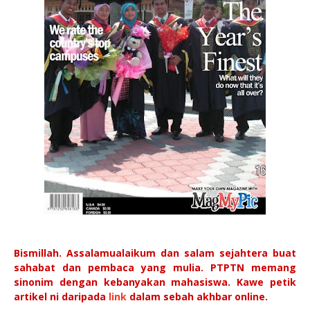
Bismillah. Assalamualaikum dan salam sejahtera buat
sahabat dan pembaca yang mulia. PTPTN memang
sinonim dengan kebanyakan mahasiswa. Kawe petik
artikel ni daripada
link
dalam sebah akhbar online.