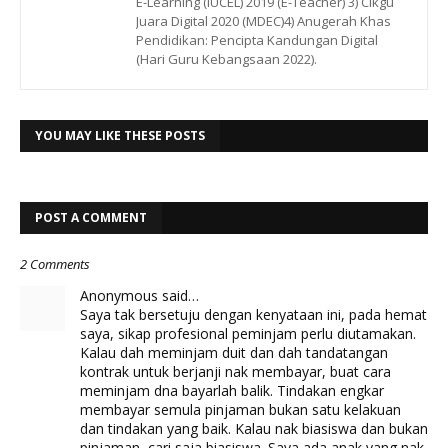
E-Learning (IUCEL) 2019 (E-Teacher) 3) Cikgu
Juara Digital 2020 (MDEC)4) Anugerah Khas
Pendidikan: Pencipta Kandungan Digital
(Hari Guru Kebangsaan 2022).
YOU MAY LIKE THESE POSTS
POST A COMMENT
2 Comments
Anonymous said…
Saya tak bersetuju dengan kenyataan ini, pada hemat
saya, sikap profesional peminjam perlu diutamakan.
Kalau dah meminjam duit dan dah tandatangan
kontrak untuk berjanji nak membayar, buat cara
meminjam dna bayarlah balik. Tindakan engkar
membayar semula pinjaman bukan satu kelakuan
dan tindakan yang baik. Kalau nak biasiswa dan bukan
pinjaman, cari saja biasiswa. Saya ada anak yang nak