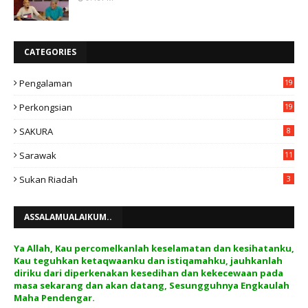
CATEGORIES
Pengalaman
19
Perkongsian
19
SAKURA
8
Sarawak
11
Sukan Riadah
3
ASSALAMUALAIKUM..
Ya Allah, Kau percomelkanlah keselamatan dan kesihatanku,
Kau teguhkan ketaqwaanku dan istiqamahku, jauhkanlah
diriku dari diperkenakan kesedihan dan kekecewaan pada
masa sekarang dan akan datang, Sesungguhnya Engkaulah
Maha Pendengar.