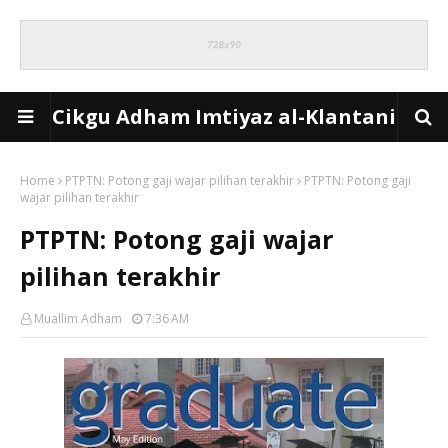
Cikgu Adham Imtiyaz al-Klantani
Home
PTPTN: Potong gaji wajar pilihan terakhir
PTPTN: Potong gaji
wajar pilihan terakhir
PTPTN: Potong gaji wajar
pilihan terakhir
Muallim Adham
7:36 AM