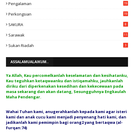
Pengalaman
19
Perkongsian
19
SAKURA
8
Sarawak
11
Sukan Riadah
3
ASSALAMUALAIKUM..
Ya Allah, Kau percomelkanlah keselamatan dan kesihatanku,
Kau teguhkan ketaqwaanku dan istiqamahku, jauhkanlah
diriku dari diperkenakan kesedihan dan kekecewaan pada
masa sekarang dan akan datang, Sesungguhnya Engkaulah
Maha Pendengar.
Wahai Tuhan kami, anugerahkanlah kepada kami agar isteri
kami dan anak cucu kami menjadi penyenang hati kami, dan
jadikanlah kami pemimpin bagi orang2 yang bertaqwa (al-
Furqan:74)