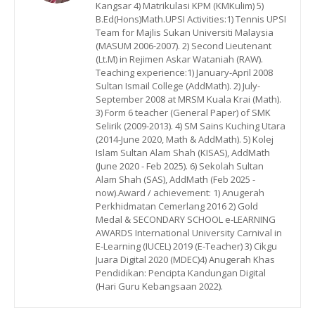
Kangsar 4) Matrikulasi KPM (KMKulim) 5)
B.Ed(Hons)Math.UPSI Activities:1) Tennis UPSI
Team for Majlis Sukan Universiti Malaysia
(MASUM 2006-2007). 2) Second Lieutenant
(Lt.M) in Rejimen Askar Wataniah (RAW).
Teaching experience:1) January-April 2008
Sultan Ismail College (AddMath). 2) July-
September 2008 at MRSM Kuala Krai (Math).
3) Form 6 teacher (General Paper) of SMK
Selirik (2009-2013). 4) SM Sains Kuching Utara
(2014-June 2020, Math & AddMath). 5) Kolej
Islam Sultan Alam Shah (KISAS), AddMath
(June 2020 - Feb 2025). 6) Sekolah Sultan
Alam Shah (SAS), AddMath (Feb 2025 -
now).Award / achievement: 1) Anugerah
Perkhidmatan Cemerlang 2016 2) Gold
Medal & SECONDARY SCHOOL e-LEARNING
AWARDS International University Carnival in
E-Learning (IUCEL) 2019 (E-Teacher) 3) Cikgu
Juara Digital 2020 (MDEC)4) Anugerah Khas
Pendidikan: Pencipta Kandungan Digital
(Hari Guru Kebangsaan 2022).