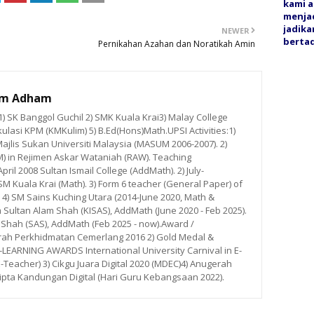
kami a
menjad
jadika
NEWER
bertaq
Pernikahan Azahan dan Noratikah Amin
im Adham
 SK Banggol Guchil 2) SMK Kuala Krai3) Malay College
ulasi KPM (KMKulim) 5) B.Ed(Hons)Math.UPSI Activities:1)
ajlis Sukan Universiti Malaysia (MASUM 2006-2007). 2)
M) in Rejimen Askar Wataniah (RAW). Teaching
ril 2008 Sultan Ismail College (AddMath). 2) July-
 Kuala Krai (Math). 3) Form 6 teacher (General Paper) of
. 4) SM Sains Kuching Utara (2014-June 2020, Math &
m Sultan Alam Shah (KISAS), AddMath (June 2020 - Feb 2025).
 Shah (SAS), AddMath (Feb 2025 - now).Award /
rah Perkhidmatan Cemerlang 2016 2) Gold Medal &
ARNING AWARDS International University Carnival in E-
E-Teacher) 3) Cikgu Juara Digital 2020 (MDEC)4) Anugerah
ipta Kandungan Digital (Hari Guru Kebangsaan 2022).