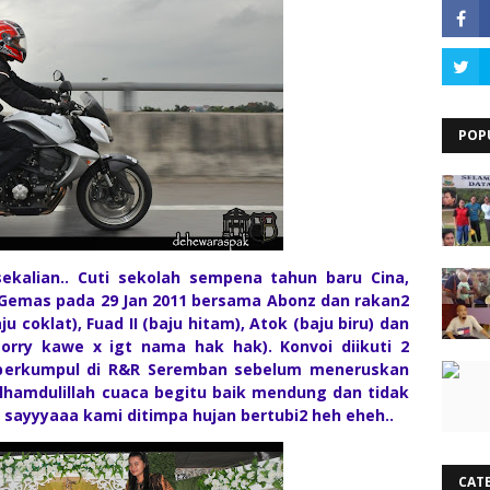
POP
ekalian.. Cuti sekolah sempena tahun baru Cina,
Gemas pada 29 Jan 2011 bersama Abonz dan rakan2
ju coklat), Fuad II (baju hitam), Atok (baju biru) dan
orry kawe x igt nama hak hak). Konvoi diikuti 2
i berkumpul di R&R Seremban sebelum meneruskan
alhamdulillah cuaca begitu baik mendung dan tidak
ii sayyyaaa kami ditimpa hujan bertubi2 heh eheh..
CAT