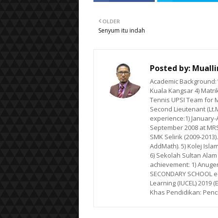
OLDER
Senyum itu indah
Posted by:
Muall
Academic Background:1)
Kuala Kangsar 4) Matrik
Tennis UPSI Team for M
Second Lieutenant (Lt.
experience:1) January-Ap
September 2008 at MRSM
SMK Selirik (2009-2013)
AddMath). 5) Kolej Isla
6) Sekolah Sultan Alam
achievement: 1) Anuge
SECONDARY SCHOOL e-LE
Learning (IUCEL) 2019 (
Khas Pendidikan: Penc