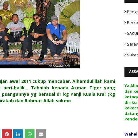
Peng
Perko
SAKU
Sara
Sukan
ASS
jan awal 2011 cukup mencabar. Alhamdulillah kami
Ya All
 peri-balik... Tahniah kepada Azman Tiger yang
dan k
 psangannya yg berasal dr kg Panji Kuala Krai (kg
ketaq
arakah dan Rahmat Allah sokmo
diriku
kekec
datan
Pende
Wahai