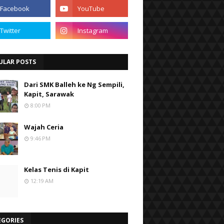
ULAR POSTS
Dari SMK Balleh ke Ng Sempili,
Kapit, Sarawak
8:00 PM
Wajah Ceria
9:46 PM
Kelas Tenis di Kapit
12:19 AM
EGORIES