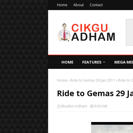
Home
About
Contact
HOME
FEATURES
MEGA ME
Home
Ride to Gemas 29 Jan 2011
Ride to 
Ride to Gemas 29 J
Muallim Adham
9:03 AM