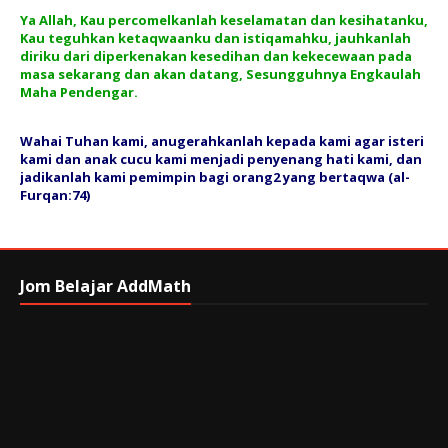
Ya Allah, Kau percomelkanlah keselamatan dan kesihatanku,
Kau teguhkan ketaqwaanku dan istiqamahku, jauhkanlah
diriku dari diperkenakan kesedihan dan kekecewaan pada
masa sekarang dan akan datang, Sesungguhnya Engkaulah
Maha Pendengar.
Wahai Tuhan kami, anugerahkanlah kepada kami agar isteri
kami dan anak cucu kami menjadi penyenang hati kami, dan
jadikanlah kami pemimpin bagi orang2 yang bertaqwa (al-
Furqan:74)
Jom Belajar AddMath