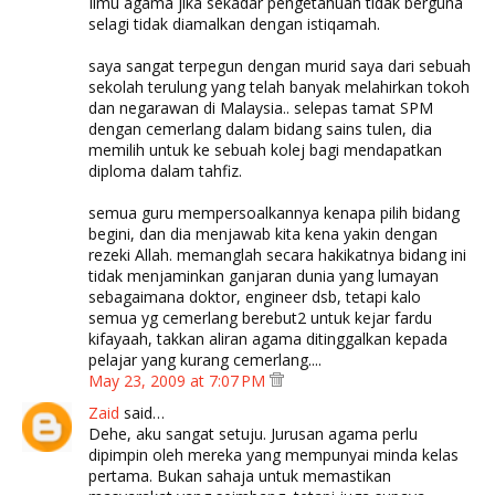
Ilmu agama jika sekadar pengetahuan tidak berguna
selagi tidak diamalkan dengan istiqamah.
saya sangat terpegun dengan murid saya dari sebuah
sekolah terulung yang telah banyak melahirkan tokoh
dan negarawan di Malaysia.. selepas tamat SPM
dengan cemerlang dalam bidang sains tulen, dia
memilih untuk ke sebuah kolej bagi mendapatkan
diploma dalam tahfiz.
semua guru mempersoalkannya kenapa pilih bidang
begini, dan dia menjawab kita kena yakin dengan
rezeki Allah. memanglah secara hakikatnya bidang ini
tidak menjaminkan ganjaran dunia yang lumayan
sebagaimana doktor, engineer dsb, tetapi kalo
semua yg cemerlang berebut2 untuk kejar fardu
kifayaah, takkan aliran agama ditinggalkan kepada
pelajar yang kurang cemerlang....
May 23, 2009 at 7:07 PM
Zaid
said…
Dehe, aku sangat setuju. Jurusan agama perlu
dipimpin oleh mereka yang mempunyai minda kelas
pertama. Bukan sahaja untuk memastikan