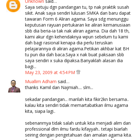
Unknown
said…
Saya setuju dgn pandangan tu, tp nak praktik susah
sikit. Anak saya sendiri lulusan SMKA dan baru dapat
tawaran Form 6 Aliran agama. Saya sdg menunggu
keputusan rayuan pertukaran ke aliran kemanusiaan
sbb dia beria-ia tak nak aliran agama. Dia dah 18 th,
kami akur dgn kehendaknya wpun sebelum tu kami
dah bagi rasional kenapa dia perlu teruskan
pelajarannya di aliran agama.Petikan akhbar kat BH
tu pun dia dah baca.Saya x nak buat paksaan sbb
saya sendiri x suka dipaksa.Banyaklah alasan dia
bagi...
May 23, 2009 at 4:54 PM
Muallim Adham
said…
thanks Kamil dan Najmiah.... slm...
sekadar pandangan... marilah kita fikir2kn bersama..
kalau kita sendiri tidak memartabatkan ilmu agama
kita, siapa lagi..
sebenanrnya tidak salah untuk kita menjadi alim dan
professional dlm ilmu fardu kifayyah.. tetapi biarlah
seiring dengan pengetahuan dan amalan agama kita.