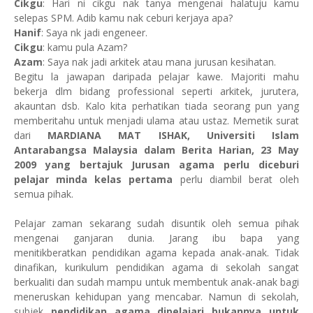
Cikgu
: Hari ni cikgu nak tanya mengenai halatuju kamu
selepas SPM. Adib kamu nak ceburi kerjaya apa?
Hanif
: Saya nk jadi engeneer.
Cikgu
: kamu pula Azam?
Azam
: Saya nak jadi arkitek atau mana jurusan kesihatan.
Begitu la jawapan daripada pelajar kawe. Majoriti mahu
bekerja dlm bidang professional seperti arkitek, jurutera,
akauntan dsb. Kalo kita perhatikan tiada seorang pun yang
memberitahu untuk menjadi ulama atau ustaz. Memetik surat
dari
MARDIANA MAT ISHAK, Universiti Islam
Antarabangsa Malaysia dalam Berita Harian, 23 May
2009 yang bertajuk Jurusan agama perlu diceburi
pelajar minda kelas pertama
perlu diambil berat oleh
semua pihak.
Pelajar zaman sekarang sudah disuntik oleh semua pihak
mengenai ganjaran dunia. Jarang ibu bapa yang
menitikberatkan pendidikan agama kepada anak-anak. Tidak
dinafikan, kurikulum pendidikan agama di sekolah sangat
berkualiti dan sudah mampu untuk membentuk anak-anak bagi
meneruskan kehidupan yang mencabar. Namun di sekolah,
subjek
pendidikan agama dipelajari bukannya untuk