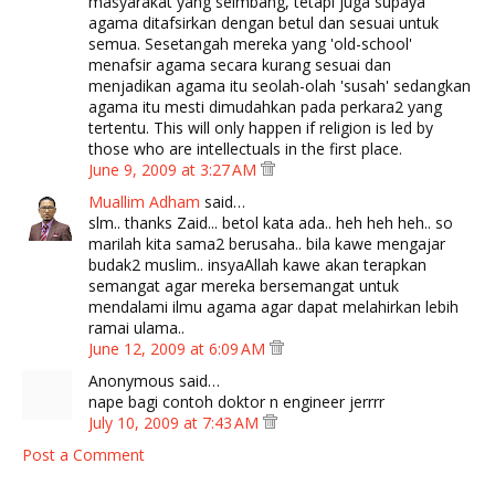
masyarakat yang seimbang, tetapi juga supaya
agama ditafsirkan dengan betul dan sesuai untuk
semua. Sesetangah mereka yang 'old-school'
menafsir agama secara kurang sesuai dan
menjadikan agama itu seolah-olah 'susah' sedangkan
agama itu mesti dimudahkan pada perkara2 yang
tertentu. This will only happen if religion is led by
those who are intellectuals in the first place.
June 9, 2009 at 3:27 AM
Muallim Adham
said…
slm.. thanks Zaid... betol kata ada.. heh heh heh.. so
marilah kita sama2 berusaha.. bila kawe mengajar
budak2 muslim.. insyaAllah kawe akan terapkan
semangat agar mereka bersemangat untuk
mendalami ilmu agama agar dapat melahirkan lebih
ramai ulama..
June 12, 2009 at 6:09 AM
Anonymous said…
nape bagi contoh doktor n engineer jerrrr
July 10, 2009 at 7:43 AM
Post a Comment