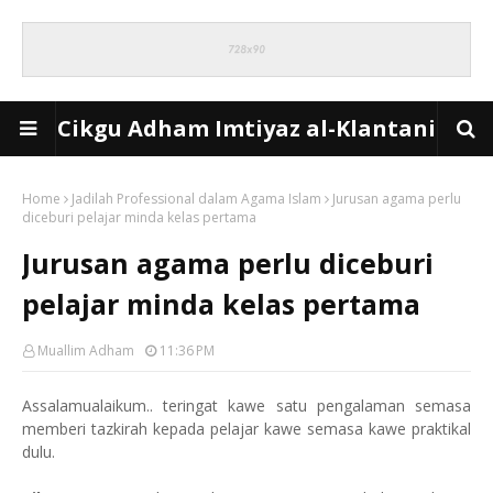
Cikgu Adham Imtiyaz al-Klantani
Home
Jadilah Professional dalam Agama Islam
Jurusan agama perlu
diceburi pelajar minda kelas pertama
Jurusan agama perlu diceburi
pelajar minda kelas pertama
Muallim Adham
11:36 PM
Assalamualaikum.. teringat kawe satu pengalaman semasa
memberi tazkirah kepada pelajar kawe semasa kawe praktikal
dulu.