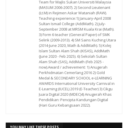
Team for Majlis Sukan Universiti Malaysia
(MASUM 2006-2007). 2) Second Lieutenant
(Lt.M) in Rejimen Askar Wataniah (RAW).
Teaching experience:1) January-April 2008
Sultan Ismail College (AddMath). 2) July-
September 2008 at MRSM Kuala Krai (Math).
3) Form 6 teacher (General Paper) of SMK
Selirik (2009-2013). 4) SM Sains Kuching Utara
(2014-June 2020, Math & AddMath). 5) Kolej
Islam Sultan Alam Shah (KISAS), AddMath
(June 2020 - Feb 2025). 6) Sekolah Sultan
Alam Shah (SAS), AddMath (Feb 2025 -
now).Award / achievement: 1) Anugerah
Perkhidmatan Cemerlang 2016 2) Gold
Medal & SECONDARY SCHOOL e-LEARNING
AWARDS International University Carnival in
E-Learning (IUCEL) 2019 (E-Teacher) 3) Cikgu
Juara Digital 2020 (MDEC)4) Anugerah Khas
Pendidikan: Pencipta Kandungan Digital
(Hari Guru Kebangsaan 2022).
YOU MAY LIKE THESE POSTS