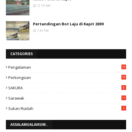
12:19 AM
Pertandingan Bot Laju di Kapit 2009
7:41 PM
CATEGORIES
Pengalaman
19
Perkongsian
19
SAKURA
8
Sarawak
11
Sukan Riadah
3
ASSALAMUALAIKUM..