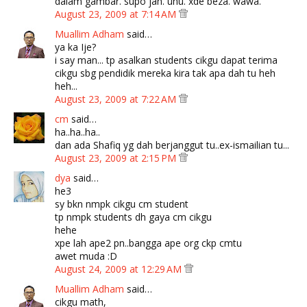
dalam gambar. supo jah. uhu. xde beza. wawa.
August 23, 2009 at 7:14 AM
Muallim Adham
said…
ya ka Ije?
i say man... tp asalkan students cikgu dapat terima
cikgu sbg pendidik mereka kira tak apa dah tu heh
heh...
August 23, 2009 at 7:22 AM
cm
said…
ha..ha..ha..
dan ada Shafiq yg dah berjanggut tu..ex-ismailian tu...
August 23, 2009 at 2:15 PM
dya
said…
he3
sy bkn nmpk cikgu cm student
tp nmpk students dh gaya cm cikgu
hehe
xpe lah ape2 pn..bangga ape org ckp cmtu
awet muda :D
August 24, 2009 at 12:29 AM
Muallim Adham
said…
cikgu math,