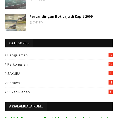
Pertandingan Bot Laju di Kapit 2009
7:41 PM
CATEGORIES
Pengalaman
19
Perkongsian
19
SAKURA
8
Sarawak
11
Sukan Riadah
3
ASSALAMUALAIKUM..