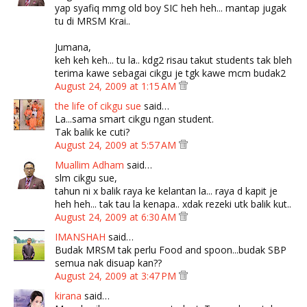
yap syafiq mmg old boy SIC heh heh... mantap jugak
tu di MRSM Krai..
Jumana,
keh keh keh... tu la.. kdg2 risau takut students tak bleh
terima kawe sebagai cikgu je tgk kawe mcm budak2
August 24, 2009 at 1:15 AM
the life of cikgu sue
said…
La...sama smart cikgu ngan student.
Tak balik ke cuti?
August 24, 2009 at 5:57 AM
Muallim Adham
said…
slm cikgu sue,
tahun ni x balik raya ke kelantan la... raya d kapit je
heh heh... tak tau la kenapa.. xdak rezeki utk balik kut..
August 24, 2009 at 6:30 AM
IMANSHAH
said…
Budak MRSM tak perlu Food and spoon...budak SBP
semua nak disuap kan??
August 24, 2009 at 3:47 PM
kirana
said…