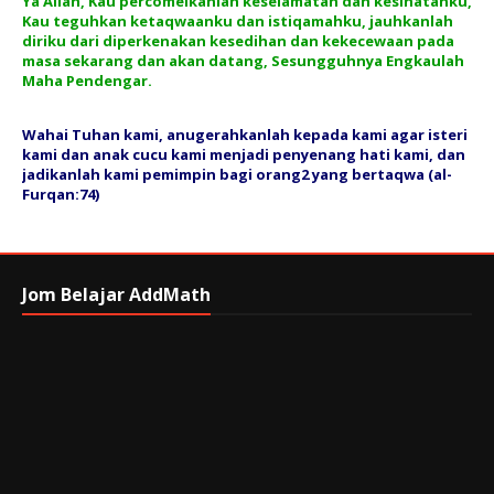
Ya Allah, Kau percomelkanlah keselamatan dan kesihatanku,
Kau teguhkan ketaqwaanku dan istiqamahku, jauhkanlah
diriku dari diperkenakan kesedihan dan kekecewaan pada
masa sekarang dan akan datang, Sesungguhnya Engkaulah
Maha Pendengar.
Wahai Tuhan kami, anugerahkanlah kepada kami agar isteri
kami dan anak cucu kami menjadi penyenang hati kami, dan
jadikanlah kami pemimpin bagi orang2 yang bertaqwa (al-
Furqan:74)
Jom Belajar AddMath