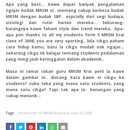
Apa yang best... kawe dapat banyak pengalaman
ngajar budak MRSM ni.. memang cukup berbeza budak
MRSM dengan budak SBP.. espcially dari segi budaya,
sisiologi dan rutin harian mereka... Sekurang-
kurangnya kawe faham style dan trend mereka.. Apa-
apa pon thanks to all my students form 5 MRSM krai
class of 2008, you are very sporting.. bila cikgu paham
cara hidup kamu, baru la cikgu mudah nak ngajar...
sekarang cikgu nk belajar tentang students pedalaman
yang mmg jauh ketinggalan dalam akademik..
Masa ni ramai rakan guru MRSM Krai perli la kawe
dalam gambar ni.. diorang kata kawe ni cikgu ke
students? cuba teka yang mana satu students, yang
mana satu cikgu? Tapi tak apa la.. kenangan yang
cukup menarik...
Tags:
Homeroom 5F MRSM Kuala Krai class of 2008