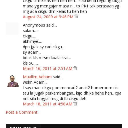
cikgu dlm kelas heh heh heh... siap kena tegur lg cikgu
mana yg mengajar masa ni.. tp PK1 tak perasaan yg
mg ada cikgu dlm kelas tu heh heh
August 24, 2009 at 9:46 PM
Anonymous said…
salam.....
cikgu....
akhirnye....
dpn jgak sy cari cikgu.....
sy adam...
bdak kls mrsm kuala krai...
kls 5C.....
March 16, 2011 at 2:51 AM
Muallim Adham
said…
wslm Adam...
i say man cikgu pon mencari2 anak2 homeroom nk
tau la jugak perkembangan.. kijo dh ka hehe heh.. xpa
nnt sila tinggal msg di fb cikgu deh
March 18, 2011 at 4:58 AM
Post a Comment