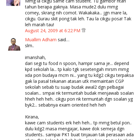
Mmg la cikgu same cam student. Tu gambor ntah
tahun berapa gaknya. Masa mude2 dulu mmg
comey, skrang nih comot. Wakakaka... jgn mare la,
cikgu. Gurau skit pong tak leh. Tau la cikgu posa! Tak
leh marah tau!
August 24, 2009 at 6:22 PM
Muallim Adham
said…
slm..
imanshah,
dari segi tu food n spoon, hampir sama je... depend
kpd sekolah la... tp kalo tgk sesetengah mrsm mmg
xda pon budaya mcm ni... yang tu kdg2 cikgu terpaksa
gak la pasal tekanan atasan utk memaintain CGP
sekolah sebab tu suap budak awal2 dgn pelbagai
soalan... smpai nk termuntah budak menjawab soalan
hheh heh heh.. cikgu pon nk termuntah dgn soalan yg
byk2... sebabnya exam oriented heh heh
Kirana,
kawe cam students erk heh heh... tp mmg betul pon..
dulu kdg2 masa mengajar, kawe dok semeja dgn
students.. sampai PK1 buat tinjauan tak perasaan ada