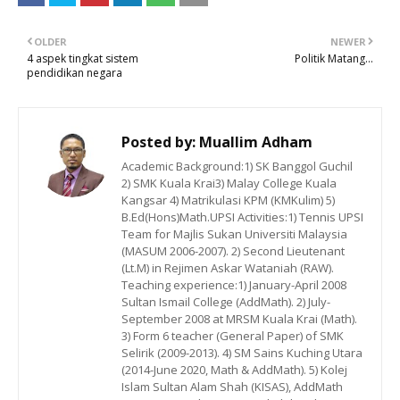
OLDER
NEWER
4 aspek tingkat sistem
Politik Matang...
pendidikan negara
Posted by:
Muallim Adham
Academic Background:1) SK Banggol Guchil
2) SMK Kuala Krai3) Malay College Kuala
Kangsar 4) Matrikulasi KPM (KMKulim) 5)
B.Ed(Hons)Math.UPSI Activities:1) Tennis UPSI
Team for Majlis Sukan Universiti Malaysia
(MASUM 2006-2007). 2) Second Lieutenant
(Lt.M) in Rejimen Askar Wataniah (RAW).
Teaching experience:1) January-April 2008
Sultan Ismail College (AddMath). 2) July-
September 2008 at MRSM Kuala Krai (Math).
3) Form 6 teacher (General Paper) of SMK
Selirik (2009-2013). 4) SM Sains Kuching Utara
(2014-June 2020, Math & AddMath). 5) Kolej
Islam Sultan Alam Shah (KISAS), AddMath