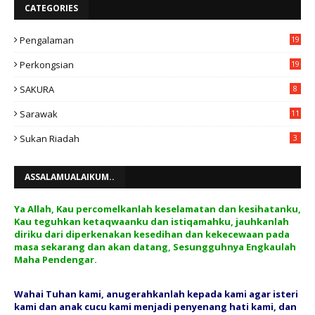
CATEGORIES
Pengalaman
19
Perkongsian
19
SAKURA
8
Sarawak
11
Sukan Riadah
3
ASSALAMUALAIKUM..
Ya Allah, Kau percomelkanlah keselamatan dan kesihatanku,
Kau teguhkan ketaqwaanku dan istiqamahku, jauhkanlah
diriku dari diperkenakan kesedihan dan kekecewaan pada
masa sekarang dan akan datang, Sesungguhnya Engkaulah
Maha Pendengar.
Wahai Tuhan kami, anugerahkanlah kepada kami agar isteri
kami dan anak cucu kami menjadi penyenang hati kami, dan