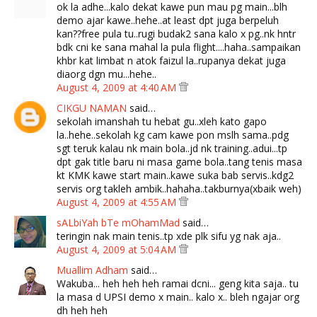
ok la adhe...kalo dekat kawe pun mau pg main...blh
demo ajar kawe..hehe..at least dpt juga berpeluh
kan??free pula tu..rugi budak2 sana kalo x pg..nk hntr
bdk cni ke sana mahal la pula flight....haha..sampaikan
khbr kat limbat n atok faizul la..rupanya dekat juga
diaorg dgn mu...hehe..
August 4, 2009 at 4:40 AM
CIKGU NAMAN
said…
sekolah imanshah tu hebat gu..xleh kato gapo
la..hehe..sekolah kg cam kawe pon mslh sama..pdg
sgt teruk kalau nk main bola..jd nk training..adui...tp
dpt gak title baru ni masa game bola..tang tenis masa
kt KMK kawe start main..kawe suka bab servis..kdg2
servis org takleh ambik..hahaha..takburnya(xbaik weh)
August 4, 2009 at 4:55 AM
sALbiYah bTe mOhamMad
said…
teringin nak main tenis..tp xde plk sifu yg nak aja..
August 4, 2009 at 5:04 AM
Muallim Adham
said…
Wakuba... heh heh heh ramai dcni... geng kita saja.. tu
la masa d UPSI demo x main.. kalo x.. bleh ngajar org
dh heh heh