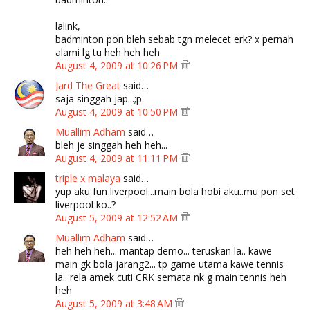
lalink,
badminton pon bleh sebab tgn melecet erk? x pernah
alami lg tu heh heh heh
August 4, 2009 at 10:26 PM
Jard The Great
said…
saja singgah jap...;p
August 4, 2009 at 10:50 PM
Muallim Adham
said…
bleh je singgah heh heh...
August 4, 2009 at 11:11 PM
triple x malaya
said…
yup aku fun liverpool...main bola hobi aku..mu pon set
liverpool ko..?
August 5, 2009 at 12:52 AM
Muallim Adham
said…
heh heh heh... mantap demo... teruskan la.. kawe
main gk bola jarang2... tp game utama kawe tennis
la.. rela amek cuti CRK semata nk g main tennis heh
heh
August 5, 2009 at 3:48 AM