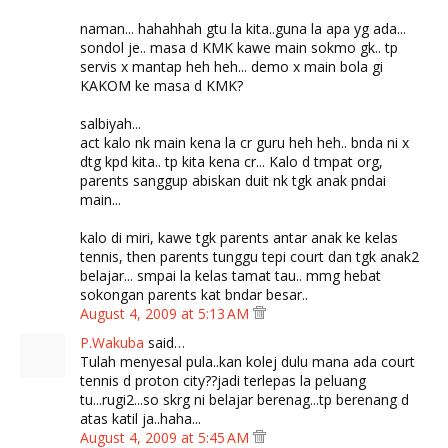
naman... hahahhah gtu la kita..guna la apa yg ada...
sondol je.. masa d KMK kawe main sokmo gk.. tp
servis x mantap heh heh... demo x main bola gi
KAKOM ke masa d KMK?
salbiyah...
act kalo nk main kena la cr guru heh heh.. bnda ni x
dtg kpd kita.. tp kita kena cr... Kalo d tmpat org,
parents sanggup abiskan duit nk tgk anak pndai
main...
kalo di miri, kawe tgk parents antar anak ke kelas
tennis, then parents tunggu tepi court dan tgk anak2
belajar... smpai la kelas tamat tau.. mmg hebat
sokongan parents kat bndar besar..
August 4, 2009 at 5:13 AM
P.Wakuba
said…
Tulah menyesal pula..kan kolej dulu mana ada court
tennis d proton city??jadi terlepas la peluang
tu...rugi2...so skrg ni belajar berenag...tp berenang d
atas katil ja..haha...
August 4, 2009 at 5:45 AM