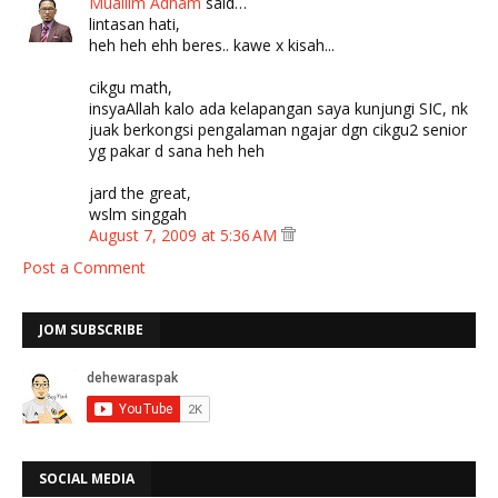
Muallim Adham
said…
lintasan hati,
heh heh ehh beres.. kawe x kisah...
cikgu math,
insyaAllah kalo ada kelapangan saya kunjungi SIC, nk
juak berkongsi pengalaman ngajar dgn cikgu2 senior
yg pakar d sana heh heh
jard the great,
wslm singgah
August 7, 2009 at 5:36 AM
Post a Comment
JOM SUBSCRIBE
SOCIAL MEDIA