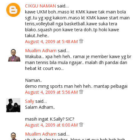
CIKGU NAMAN
said…
kawe UKM boh..maso kt KMK kawe tak main bola
sgt..tu yg xpg kakom..maso kt KMK kawe start main
tenis,volleyball nga basketball..kawe suka tera
blako..squash pon kawe tera doh..tp hoki kawe
takut..hehe..
August 4, 2009 at 5:48 AM
Muallim Adham
said…
Wakuba... xpa heh heh.. ramai je member kawe yg br
main tennis bila mula ngajar.. malah dh pandai dan
hebat kt court wo...
Naman..
demo mmg sports man heh heh.. mantap pelbagai
August 4, 2009 at 5:56 AM
Sally
said…
Salam Adham..
masih ingat K.Sally? SIC?
August 4, 2009 at 6:00 AM
Muallim Adham
said…
uh uh uh slm teacher.. bkpo x igt nya heh heh heh...