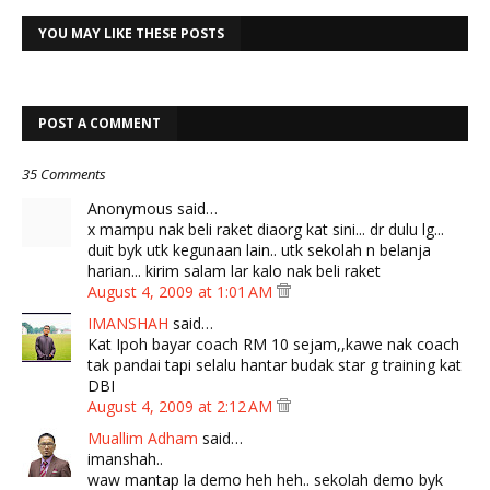
YOU MAY LIKE THESE POSTS
POST A COMMENT
35 Comments
Anonymous said…
x mampu nak beli raket diaorg kat sini... dr dulu lg...
duit byk utk kegunaan lain.. utk sekolah n belanja
harian... kirim salam lar kalo nak beli raket
August 4, 2009 at 1:01 AM
IMANSHAH
said…
Kat Ipoh bayar coach RM 10 sejam,,kawe nak coach
tak pandai tapi selalu hantar budak star g training kat
DBI
August 4, 2009 at 2:12 AM
Muallim Adham
said…
imanshah..
waw mantap la demo heh heh.. sekolah demo byk