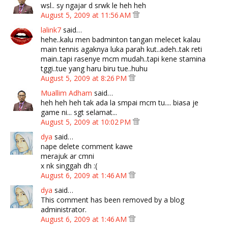
wsl.. sy ngajar d srwk le heh heh
August 5, 2009 at 11:56 AM
lalink7
said…
hehe..kalu men badminton tangan melecet kalau
main tennis agaknya luka parah kut..adeh..tak reti
main..tapi rasenye mcm mudah..tapi kene stamina
tggi..tue yang haru biru tue..huhu
August 5, 2009 at 8:26 PM
Muallim Adham
said…
heh heh heh tak ada la smpai mcm tu.... biasa je
game ni... sgt selamat...
August 5, 2009 at 10:02 PM
dya
said…
nape delete comment kawe
merajuk ar cmni
x nk singgah dh :(
August 6, 2009 at 1:46 AM
dya
said…
This comment has been removed by a blog
administrator.
August 6, 2009 at 1:46 AM