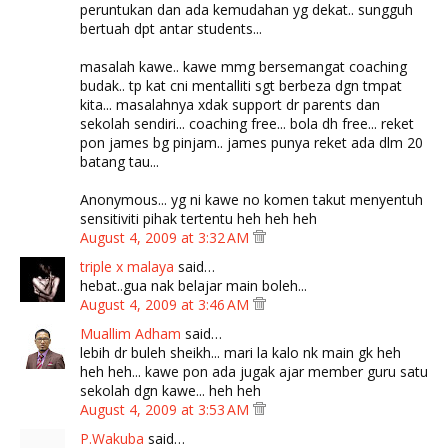
peruntukan dan ada kemudahan yg dekat.. sungguh
bertuah dpt antar students...
masalah kawe.. kawe mmg bersemangat coaching
budak.. tp kat cni mentalliti sgt berbeza dgn tmpat
kita... masalahnya xdak support dr parents dan
sekolah sendiri... coaching free... bola dh free... reket
pon james bg pinjam.. james punya reket ada dlm 20
batang tau...
Anonymous... yg ni kawe no komen takut menyentuh
sensitiviti pihak tertentu heh heh heh
August 4, 2009 at 3:32 AM
triple x malaya
said…
hebat..gua nak belajar main boleh...
August 4, 2009 at 3:46 AM
Muallim Adham
said…
lebih dr buleh sheikh... mari la kalo nk main gk heh
heh heh... kawe pon ada jugak ajar member guru satu
sekolah dgn kawe... heh heh
August 4, 2009 at 3:53 AM
P.Wakuba
said…