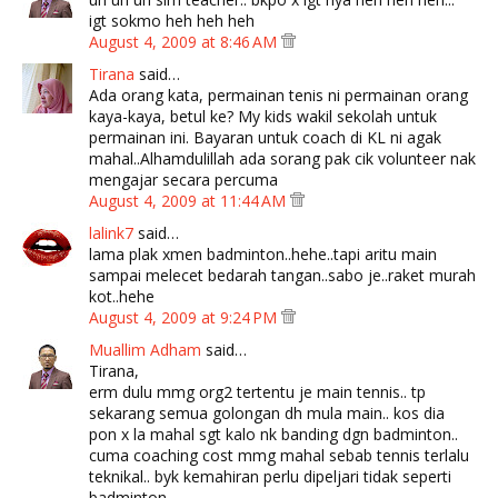
igt sokmo heh heh heh
August 4, 2009 at 8:46 AM
Tirana
said…
Ada orang kata, permainan tenis ni permainan orang
kaya-kaya, betul ke? My kids wakil sekolah untuk
permainan ini. Bayaran untuk coach di KL ni agak
mahal..Alhamdulillah ada sorang pak cik volunteer nak
mengajar secara percuma
August 4, 2009 at 11:44 AM
lalink7
said…
lama plak xmen badminton..hehe..tapi aritu main
sampai melecet bedarah tangan..sabo je..raket murah
kot..hehe
August 4, 2009 at 9:24 PM
Muallim Adham
said…
Tirana,
erm dulu mmg org2 tertentu je main tennis.. tp
sekarang semua golongan dh mula main.. kos dia
pon x la mahal sgt kalo nk banding dgn badminton..
cuma coaching cost mmg mahal sebab tennis terlalu
teknikal.. byk kemahiran perlu dipeljari tidak seperti
badminton..