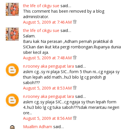
the life of cikgu sue
said…
This comment has been removed by a blog
administrator.
August 5, 2009 at 7:46 AM
the life of cikgu sue
said…
Salam.
Baru kak Na perasan ,Adham pernah praktikal di
SICkan dan ikut kita pergi rombongan.Rupanya dunia
siber kecil aja.
August 5, 2009 at 7:48 AM
n.rooney aka pengupat lara
said…
askm cg...sy ni plaja SIC...form 5 thun ni...cg ngaja sy
thun lepah add math...hu3 bilo lg cg pndoh gi
saboh???
August 5, 2009 at 8:53 AM
n.rooney aka pengupat lara
said…
askm cg..sy plaja SIC...cg ngaja sy thun lepah form
4..hu3 bilo lg cg tuka saboh???sdak merantau negeri
ore...
August 5, 2009 at 8:56 AM
Muallim Adham
said…