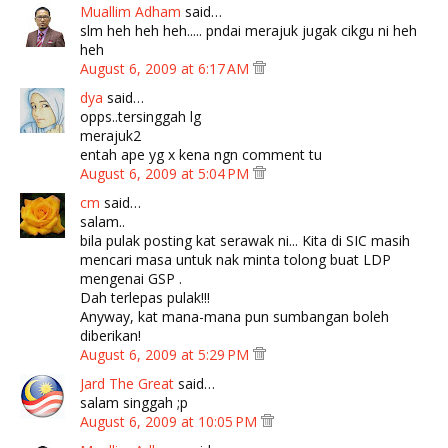
Muallim Adham
said…
slm heh heh heh..... pndai merajuk jugak cikgu ni heh
heh
August 6, 2009 at 6:17 AM
dya
said…
opps..tersinggah lg
merajuk2
entah ape yg x kena ngn comment tu
August 6, 2009 at 5:04 PM
cm
said…
salam..
bila pulak posting kat serawak ni... Kita di SIC masih
mencari masa untuk nak minta tolong buat LDP
mengenai GSP .
Dah terlepas pulak!!!
Anyway, kat mana-mana pun sumbangan boleh
diberikan!
August 6, 2009 at 5:29 PM
Jard The Great
said…
salam singgah ;p
August 6, 2009 at 10:05 PM