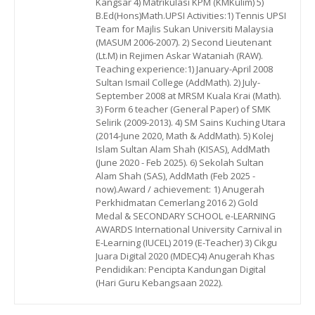
Kangsar 4) Matrikulasi KPM (KMKulim) 5)
B.Ed(Hons)Math.UPSI Activities:1) Tennis UPSI
Team for Majlis Sukan Universiti Malaysia
(MASUM 2006-2007). 2) Second Lieutenant
(Lt.M) in Rejimen Askar Wataniah (RAW).
Teaching experience:1) January-April 2008
Sultan Ismail College (AddMath). 2) July-
September 2008 at MRSM Kuala Krai (Math).
3) Form 6 teacher (General Paper) of SMK
Selirik (2009-2013). 4) SM Sains Kuching Utara
(2014-June 2020, Math & AddMath). 5) Kolej
Islam Sultan Alam Shah (KISAS), AddMath
(June 2020 - Feb 2025). 6) Sekolah Sultan
Alam Shah (SAS), AddMath (Feb 2025 -
now).Award / achievement: 1) Anugerah
Perkhidmatan Cemerlang 2016 2) Gold
Medal & SECONDARY SCHOOL e-LEARNING
AWARDS International University Carnival in
E-Learning (IUCEL) 2019 (E-Teacher) 3) Cikgu
Juara Digital 2020 (MDEC)4) Anugerah Khas
Pendidikan: Pencipta Kandungan Digital
(Hari Guru Kebangsaan 2022).