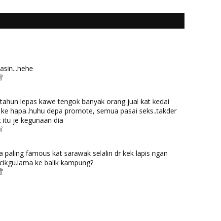
sin...hehe
ahun lepas kawe tengok banyak orang jual kat kedai
 ke hapa..huhu depa promote, semua pasai seks..takder
t itu je kegunaan dia
paling famous kat sarawak selalin dr kek lapis ngan
i cikgu.lama ke balik kampung?