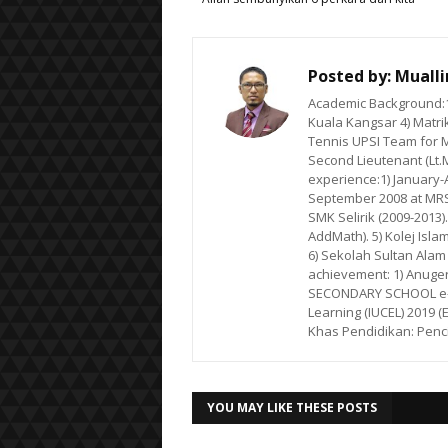
Posted by:
Muall
Academic Background:1)
Kuala Kangsar 4) Matrik
Tennis UPSI Team for M
Second Lieutenant (Lt.
experience:1) January-Ap
September 2008 at MRSM
SMK Selirik (2009-2013)
AddMath). 5) Kolej Isla
6) Sekolah Sultan Alam
achievement: 1) Anuge
SECONDARY SCHOOL e-LE
Learning (IUCEL) 2019 (
Khas Pendidikan: Penc
YOU MAY LIKE THESE POSTS