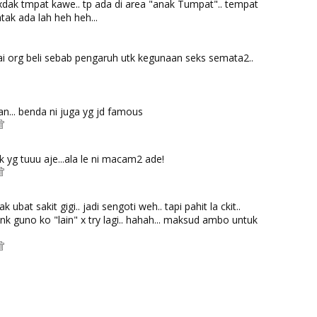
xdak tmpat kawe.. tp ada di area "anak Tumpat".. tempat
ak ada lah heh heh...
mai org beli sebab pengaruh utk kegunaan seks semata2..
an... benda ni juga yg jd famous
 yg tuuu aje...ala le ni macam2 ade!
 ubat sakit gigi.. jadi sengoti weh.. tapi pahit la ckit..
 nk guno ko "lain" x try lagi.. hahah... maksud ambo untuk