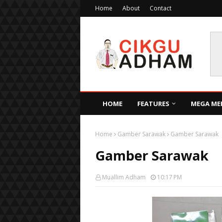
Home
About
Contact
HOME
FEATURES
MEGA ME
Home
Gamber Sarawak
Gamber Sarawak
Gamber Sarawak
Muallim Adham
10:17 PM