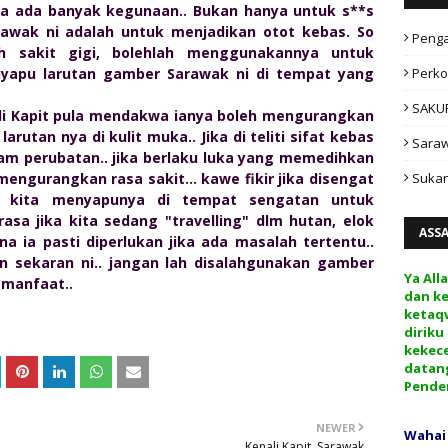
ya ada banyak kegunaan.. Bukan hanya untuk s**s
rawak ni adalah untuk menjadikan otot kebas. So
Peng
h sakit gigi, bolehlah menggunakannya untuk
apu larutan gamber Sarawak ni di tempat yang
Perko
SAKU
i Kapit pula mendakwa ianya boleh mengurangkan
utan nya di kulit muka.. Jika di teliti sifat kebas
Sara
lam perubatan.. jika berlaku luka yang memedihkan
engurangkan rasa sakit... kawe fikir jika disengat
Sukan
eh kita menyapunya di tempat sengatan untuk
sa jika kita sedang "travelling" dlm hutan, elok
ASS
 ia pasti diperlukan jika ada masalah tertentu..
sekaran ni.. jangan lah disalahgunakan gamber
Ya All
 manfaat..
dan k
ketaq
diriku
kekec
datan
Pende
NEWER
Wahai
Kenali Kapit, Sarawak