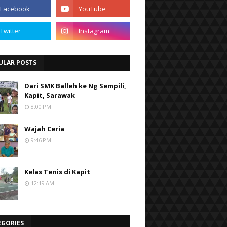
ULAR POSTS
Dari SMK Balleh ke Ng Sempili,
Kapit, Sarawak
8:00 PM
Wajah Ceria
9:46 PM
Kelas Tenis di Kapit
12:19 AM
EGORIES