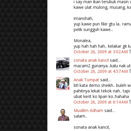
i say man ikan terubuk masin 
kawe ulat mulong, musang, kat
imanshah,
yup kawe pun fikir gtu la.. ra
pelik sungguh kawe...
Monalea,
yup hah hah hah.. kelakar gk k
October 26, 2009 at 3:02 AM
sonata anak kancil
said…
macam2 gunanya...kalu nak utk
October 26, 2009 at 4:57 AM
Anak Tumpat
said…
btl kata demo sheikh.. buleh wak
pahitnya lekat tekok nah.. tapi
ubat kerit ko lipan ko..hahaha
October 26, 2009 at 6:14 AM
Muallim Adham
said…
salam..
sonata anak kancil,