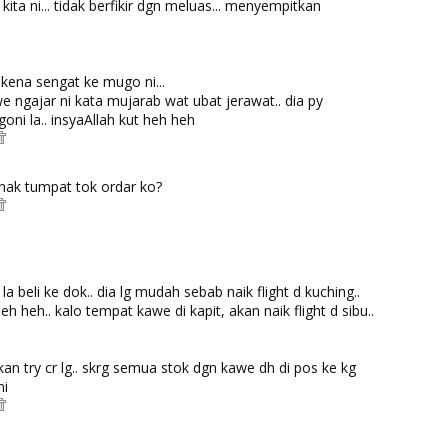
 kita ni... tidak berfikir dgn meluas... menyempitkan
 kena sengat ke mugo ni...
ngajar ni kata mujarab wat ubat jerawat.. dia py
oni la.. insyaAllah kut heh heh
nak tumpat tok ordar ko?
la beli ke dok.. dia lg mudah sebab naik flight d kuching..
heh heh.. kalo tempat kawe di kapit, akan naik flight d sibu..
n try cr lg.. skrg semua stok dgn kawe dh di pos ke kg
ni