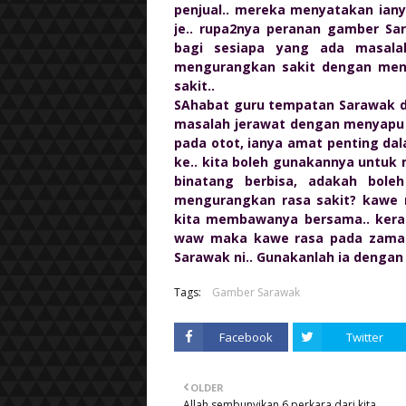
penjual.. mereka menyatakan ian
je.. rupa2nya peranan gamber Sa
bagi sesiapa yang ada masala
mengurangkan sakit dengan meny
sakit..
SAhabat guru tempatan Sarawak d
masalah jerawat dengan menyapu lar
pada otot, ianya amat penting da
ke.. kita boleh gunakannya untuk m
binatang berbisa, adakah bol
mengurangkan rasa sakit? kawe ra
kita membawanya bersama.. kerana
waw maka kawe rasa pada zaman 
Sarawak ni.. Gunakanlah ia dengan
Tags:
Gamber Sarawak
Facebook
Twitter
OLDER
Allah sembunyikan 6 perkara dari kita