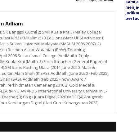
kami a
menjad
jadika
bertaq
im Adham
 SK Banggol Guchil 2) SMK Kuala Krai3) Malay College
ulasi KPM (KMKulim) 5) B.Ed(Hons)Math.UPSI Activities:1)
ajlis Sukan Universiti Malaysia (MASUM 2006-2007). 2)
M) in Rejimen Askar Wataniah (RAW). Teaching
ril 2008 Sultan Ismail College (AddMath). 2) July-
 Kuala Krai (Math). 3) Form 6 teacher (General Paper) of
. 4) SM Sains Kuching Utara (2014-June 2020, Math &
m Sultan Alam Shah (KISAS), AddMath (June 2020 - Feb 2025).
 Shah (SAS), AddMath (Feb 2025 - now).Award /
rah Perkhidmatan Cemerlang 2016 2) Gold Medal &
ARNING AWARDS International University Carnival in E-
E-Teacher) 3) Cikgu Juara Digital 2020 (MDEC)4) Anugerah
ipta Kandungan Digital (Hari Guru Kebangsaan 2022).