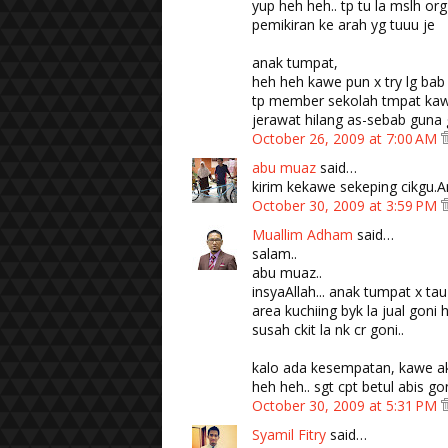
yup heh heh.. tp tu la mslh org
pemikiran ke arah yg tuuu je
anak tumpat,
heh heh kawe pun x try lg bab
tp member sekolah tmpat kawe 
jerawat hilang as-sebab guna g
October 26, 2009 at 7:00 AM
abu muaz
said…
kirim kekawe sekeping cikgu.A
October 30, 2009 at 3:59 PM
Muallim Adham
said…
salam..
abu muaz..
insyaAllah... anak tumpat x tau 
area kuchiing byk la jual goni 
susah ckit la nk cr goni..
kalo ada kesempatan, kawe aka
heh heh.. sgt cpt betul abis go
October 30, 2009 at 5:31 PM
Syamil Fitry
said…