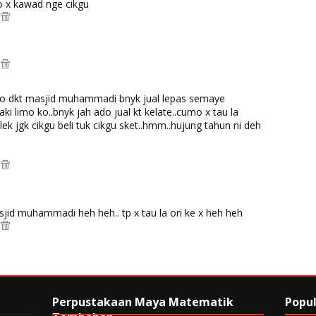
mo x kawad nge cikgu
M
M
ko dkt masjid muhammadi bnyk jual lepas semaye
aki limo ko..bnyk jah ado jual kt kelate..cumo x tau la
lek jgk cikgu beli tuk cikgu sket..hmm..hujung tahun ni deh
M
sjid muhammadi heh heh.. tp x tau la ori ke x heh heh
M
Perpustakaan Maya Matematik
Popul