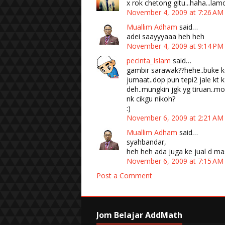
x rok chetong gitu...haha...la
November 4, 2009 at 7:26 A
Muallim Adham
said…
adei saayyyaaa heh heh
November 4, 2009 at 9:14 P
pecinta_Islam
said…
gambir sarawak??hehe..buke 
jumaat..dop pun tepi2 jale kt k
deh..mungkin jgk yg tiruan..mo
nk cikgu nikoh?
:)
November 6, 2009 at 2:21 A
Muallim Adham
said…
syahbandar,
heh heh ada juga ke jual d ma
November 6, 2009 at 7:15 A
Post a Comment
Jom Belajar AddMath