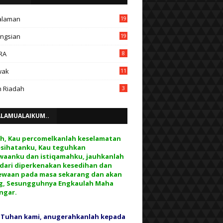
alaman
19
ngsian
19
RA
8
wak
11
 Riadah
3
ALAMUALAIKUM..
ah, Kau percomelkanlah keselamatan
esihatanku, Kau teguhkan
waanku dan istiqamahku, jauhkanlah
 dari diperkenakan kesedihan dan
ewaan pada masa sekarang dan akan
g, Sesungguhnya Engkaulah Maha
ngar.
 Tuhan kami, anugerahkanlah kepada