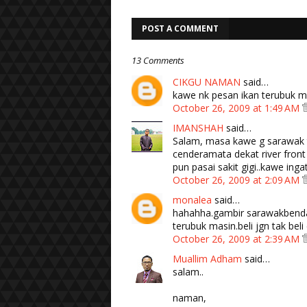
POST A COMMENT
13 Comments
CIKGU NAMAN
said…
kawe nk pesan ikan terubuk ma
October 26, 2009 at 1:49 AM
IMANSHAH
said…
Salam, masa kawe g sarawak t
cenderamata dekat river front
pun pasai sakit gigi..kawe inga
October 26, 2009 at 2:09 AM
monalea
said…
hahahha.gambir sarawakbenda 
terubuk masin.beli jgn tak bel
October 26, 2009 at 2:39 AM
Muallim Adham
said…
salam..
naman,