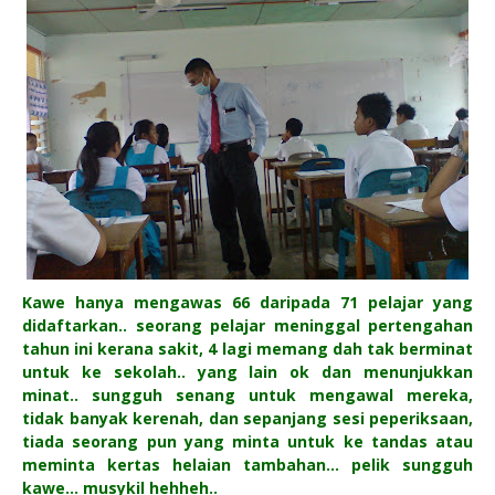
Kawe hanya mengawas 66 daripada 71 pelajar yang
didaftarkan.. seorang pelajar meninggal pertengahan
tahun ini kerana sakit, 4 lagi memang dah tak berminat
untuk ke sekolah.. yang lain ok dan menunjukkan
minat.. sungguh senang untuk mengawal mereka,
tidak banyak kerenah, dan sepanjang sesi peperiksaan,
tiada seorang pun yang minta untuk ke tandas atau
meminta kertas helaian tambahan... pelik sungguh
kawe... musykil hehheh..