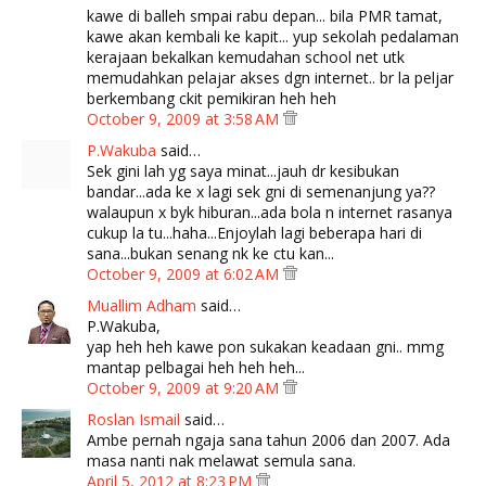
kawe di balleh smpai rabu depan... bila PMR tamat,
kawe akan kembali ke kapit... yup sekolah pedalaman
kerajaan bekalkan kemudahan school net utk
memudahkan pelajar akses dgn internet.. br la peljar
berkembang ckit pemikiran heh heh
October 9, 2009 at 3:58 AM
P.Wakuba
said…
Sek gini lah yg saya minat...jauh dr kesibukan
bandar...ada ke x lagi sek gni di semenanjung ya??
walaupun x byk hiburan...ada bola n internet rasanya
cukup la tu...haha...Enjoylah lagi beberapa hari di
sana...bukan senang nk ke ctu kan...
October 9, 2009 at 6:02 AM
Muallim Adham
said…
P.Wakuba,
yap heh heh kawe pon sukakan keadaan gni.. mmg
mantap pelbagai heh heh heh...
October 9, 2009 at 9:20 AM
Roslan Ismail
said…
Ambe pernah ngaja sana tahun 2006 dan 2007. Ada
masa nanti nak melawat semula sana.
April 5, 2012 at 8:23 PM