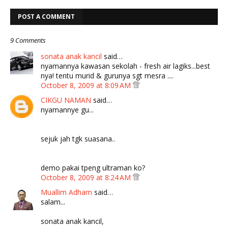
POST A COMMENT
9 Comments
sonata anak kancil
said…
nyamannya kawasan sekolah - fresh air lagiks...best
nya! tentu murid & gurunya sgt mesra ....
October 8, 2009 at 8:09 AM
CIKGU NAMAN
said…
nyamannye gu...
sejuk jah tgk suasana..
demo pakai tpeng ultraman ko?
October 8, 2009 at 8:24 AM
Muallim Adham
said…
salam...
sonata anak kancil,