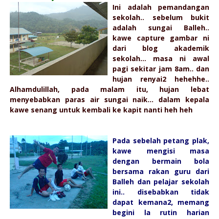
Ini adalah pemandangan
sekolah.. sebelum bukit
adalah sungai Balleh..
kawe capture gambar ni
dari blog akademik
sekolah... masa ni awal
pagi sekitar jam 8am.. dan
hujan renyai2 hehehhe..
Alhamdulillah, pada malam itu, hujan lebat
menyebabkan paras air sungai naik... dalam kepala
kawe senang untuk kembali ke kapit nanti heh heh
Pada sebelah petang plak,
kawe mengisi masa
dengan bermain bola
bersama rakan guru dari
Balleh dan pelajar sekolah
ini.. disebabkan tidak
dapat kemana2, memang
begini la rutin harian