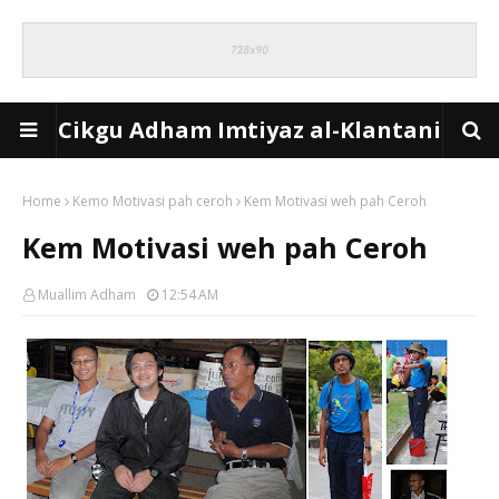
Cikgu Adham Imtiyaz al-Klantani
Home
Kemo Motivasi pah ceroh
Kem Motivasi weh pah Ceroh
Kem Motivasi weh pah Ceroh
Muallim Adham
12:54 AM