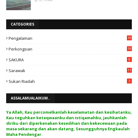
CATEGORIES
Pengalaman
19
Perkongsian
19
SAKURA
8
Sarawak
11
Sukan Riadah
3
ASSALAMUALAIKUM..
Ya Allah, Kau percomelkanlah keselamatan dan kesihatanku,
Kau teguhkan ketaqwaanku dan istiqamahku, jauhkanlah
diriku dari diperkenakan kesedihan dan kekecewaan pada
masa sekarang dan akan datang, Sesungguhnya Engkaulah
Maha Pendengar.