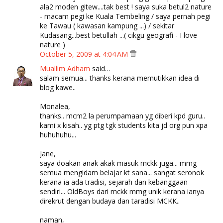
ala2 moden gitew....tak best ! saya suka betul2 nature
- macam pegi ke Kuala Tembeling / saya pernah pegi
ke Tawau ( kawasan kampung ...) / sekitar
Kudasang...best betullah ...( cikgu geografi - I love
nature )
October 5, 2009 at 4:04 AM
Muallim Adham
said…
salam semua... thanks kerana memutikkan idea di
blog kawe..
Monalea,
thanks.. mcm2 la perumpamaan yg diberi kpd guru..
kami x kisah.. yg ptg tgk students kita jd org pun xpa
huhuhuhu...
Jane,
saya doakan anak akak masuk mckk juga... mmg
semua mengidam belajar kt sana... sangat seronok
kerana ia ada tradisi, sejarah dan kebanggaan
sendiri... OldBoys dari mckk mmg unik kerana ianya
direkrut dengan budaya dan taradisi MCKK..
naman,