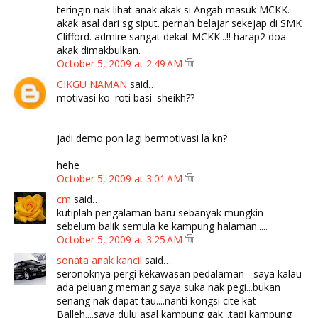
teringin nak lihat anak akak si Angah masuk MCKK.
akak asal dari sg siput. pernah belajar sekejap di SMK
Clifford. admire sangat dekat MCKK...!! harap2 doa
akak dimakbulkan.
October 5, 2009 at 2:49 AM
CIKGU NAMAN
said…
motivasi ko 'roti basi' sheikh??
jadi demo pon lagi bermotivasi la kn?
hehe
October 5, 2009 at 3:01 AM
cm
said…
kutiplah pengalaman baru sebanyak mungkin
sebelum balik semula ke kampung halaman.....
October 5, 2009 at 3:25 AM
sonata anak kancil
said…
seronoknya pergi kekawasan pedalaman - saya kalau
ada peluang memang saya suka nak pegi...bukan
senang nak dapat tau....nanti kongsi cite kat
Balleh....saya dulu asal kampung gak...tapi kampung