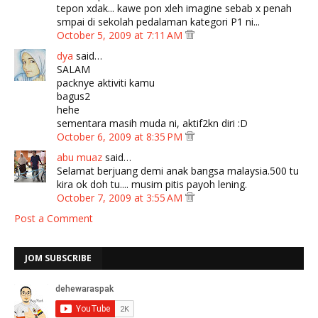
tepon xdak... kawe pon xleh imagine sebab x penah
smpai di sekolah pedalaman kategori P1 ni...
October 5, 2009 at 7:11 AM
dya
said…
SALAM
packnye aktiviti kamu
bagus2
hehe
sementara masih muda ni, aktif2kn diri :D
October 6, 2009 at 8:35 PM
abu muaz
said…
Selamat berjuang demi anak bangsa malaysia.500 tu
kira ok doh tu.... musim pitis payoh lening.
October 7, 2009 at 3:55 AM
Post a Comment
JOM SUBSCRIBE