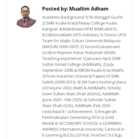
Posted by:
Muallim Adham
Academic Background:1) SK Banggol Guchil
2) SMK Kuala Krai3) Malay College Kuala
Kangsar 4) Matrikulasi KPM (KMKulim) 5)
B.Ed(Hons)Math.UPSI Activities:1) Tennis UPSI
Team for Majlis Sukan Universiti Malaysia
(MASUM 2006-2007). 2) Second Lieutenant
(Lt.M) in Rejimen Askar Wataniah (RAW).
Teaching experience:1) January-April 2008
Sultan Ismail College (AddMath). 2) July-
September 2008 at MRSM Kuala Krai (Math).
3) Form 6 teacher (General Paper) of SMK
Selirik (2009-2013). 4) SM Sains Kuching Utara
(2014-June 2020, Math & AddMath). 5) Kolej
Islam Sultan Alam Shah (KISAS), AddMath
(June 2020 - Feb 2025). 6) Sekolah Sultan
Alam Shah (SAS), AddMath (Feb 2025 -
now).Award / achievement: 1) Anugerah
Perkhidmatan Cemerlang 2016 2) Gold
Medal & SECONDARY SCHOOL e-LEARNING
AWARDS International University Carnival in
E-Learning (IUCEL) 2019 (E-Teacher) 3) Cikgu