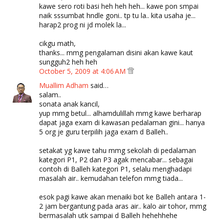
kawe sero roti basi heh heh heh... kawe pon smpai
naik sssumbat hndle goni.. tp tu la.. kita usaha je...
harap2 prog ni jd molek la...
cikgu math,
thanks... mmg pengalaman disini akan kawe kaut
sungguh2 heh heh
October 5, 2009 at 4:06 AM
Muallim Adham
said…
salam..
sonata anak kancil,
yup mmg betul... alhamdulillah mmg kawe berharap
dapat jaga exam di kawasan pedalaman gini... hanya
5 org je guru terpilih jaga exam d Balleh..
setakat yg kawe tahu mmg sekolah di pedalaman
kategori P1, P2 dan P3 agak mencabar... sebagai
contoh di Balleh kategori P1, selalu menghadapi
masalah air.. kemudahan telefon mmg tiada...
esok pagi kawe akan menaiki bot ke Balleh antara 1-
2 jam bergantung pada aras air.. kalo air tohor, mmg
bermasalah utk sampai d Balleh hehehhehe