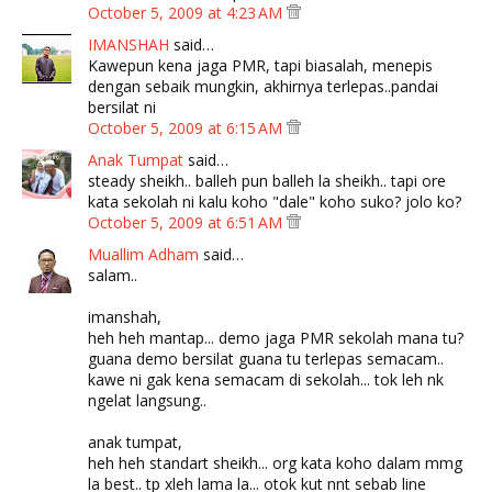
October 5, 2009 at 4:23 AM
IMANSHAH
said…
Kawepun kena jaga PMR, tapi biasalah, menepis
dengan sebaik mungkin, akhirnya terlepas..pandai
bersilat ni
October 5, 2009 at 6:15 AM
Anak Tumpat
said…
steady sheikh.. balleh pun balleh la sheikh.. tapi ore
kata sekolah ni kalu koho "dale" koho suko? jolo ko?
October 5, 2009 at 6:51 AM
Muallim Adham
said…
salam..
imanshah,
heh heh mantap... demo jaga PMR sekolah mana tu?
guana demo bersilat guana tu terlepas semacam..
kawe ni gak kena semacam di sekolah... tok leh nk
ngelat langsung..
anak tumpat,
heh heh standart sheikh... org kata koho dalam mmg
la best.. tp xleh lama la... otok kut nnt sebab line