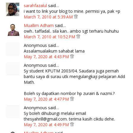
sarahfazalul
said…
i want to link your blog to mine. permisi ya, pak =p
March 7, 2010 at 5:39 AM
Muallim Adham
said…
owh.. taffadal.. sila kan.. ambo sgt terharu huhuhu
March 7, 2010 at 10:52 PM
Anonymous said…
Assalamualaikum sahabat lama
May 7, 2020 at 4:43 PM
Anonymous said…
Sy student KPUTM 2003/04. Saudara juga pernah
bantu saya di surau utk mengulangkaji pelajaran Add
Math.
Boleh sy dapatkan nombor hp zurairi & nazmi.?
May 7, 2020 at 4:47 PM
Anonymous said…
Sy boleh dihubungi melalui email
thesyahrill@gmail.com. terima kasih cikdu dehe.
May 7, 2020 at 4:49 PM