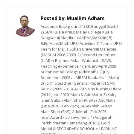
Posted by:
Muallim Adham
Academic Background:1) SK Banggol Guchil
2) SMK Kuala Krai3) Malay College Kuala
Kangsar 4) Matrikulasi KPM (KMKulim) 5)
B.Ed(Hons)Math.UPSI Activities:1) Tennis UPSI
Team for Majlis Sukan Universiti Malaysia
(MASUM 2006-2007). 2) Second Lieutenant
(Lt.M) in Rejimen Askar Wataniah (RAW).
Teaching experience:1) January-April 2008
Sultan Ismail College (AddMath). 2) July-
September 2008 at MRSM Kuala Krai (Math).
3) Form 6 teacher (General Paper) of SMK
Selirik (2009-2013). 4) SM Sains Kuching Utara
(2014-June 2020, Math & AddMath). 5) Kolej
Islam Sultan Alam Shah (KISAS), AddMath
(June 2020 - Feb 2025). 6) Sekolah Sultan
Alam Shah (SAS), AddMath (Feb 2025 -
now).Award / achievement: 1) Anugerah
Perkhidmatan Cemerlang 2016 2) Gold
Medal & SECONDARY SCHOOL e-LEARNING