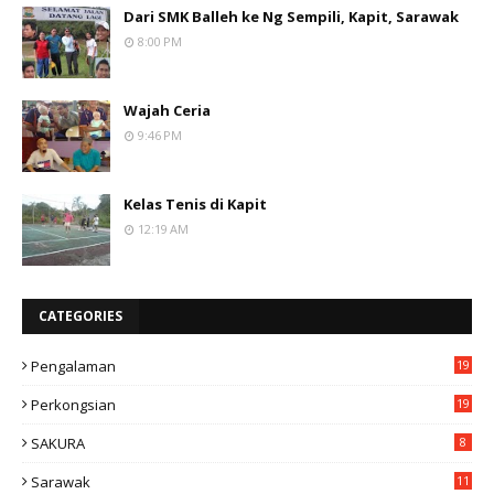
Dari SMK Balleh ke Ng Sempili, Kapit, Sarawak
8:00 PM
Wajah Ceria
9:46 PM
Kelas Tenis di Kapit
12:19 AM
CATEGORIES
Pengalaman
19
Perkongsian
19
SAKURA
8
Sarawak
11