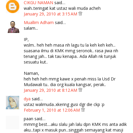
CIKGU NAMAN
said…
wah..teringat kat ustaz wali muda acheh
January 29, 2010 at 3:15 AM
Muallim Adham
said…
salam...
IP,
wslm.. heh heh masa nh lagu tu la keh keh keh...
suasana ilmu di KMK mmg seronok.. rasa jiwa nh
tenang jah... tak tau kenapa.. Ada Allah nk tunjuk
sesuatu kut..
Naman,
heh heh heh mmg kawe x penah miss la Usd Dr
Mudawali tu.. dia org kuala kangsar, perak..
January 29, 2010 at 8:12 AM
dya
said…
ustaz walimuda..xkering gusi dgr die ckp :p
February 1, 2010 at 12:06 AM
paan said…
mmmg best....aku slalu jah lalu dpn KMK ms anta adik
aku...tapi x masuk pun...singgah semayang kat masji