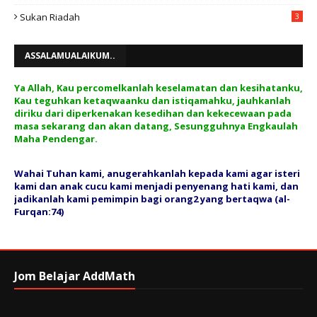
Sukan Riadah
3
ASSALAMUALAIKUM..
Ya Allah, Kau percomelkanlah keselamatan dan kesihatanku,
Kau teguhkan ketaqwaanku dan istiqamahku, jauhkanlah
diriku dari diperkenakan kesedihan dan kekecewaan pada
masa sekarang dan akan datang, Sesungguhnya Engkaulah
Maha Pendengar.
Wahai Tuhan kami, anugerahkanlah kepada kami agar isteri
kami dan anak cucu kami menjadi penyenang hati kami, dan
jadikanlah kami pemimpin bagi orang2 yang bertaqwa (al-
Furqan:74)
Jom Belajar AddMath