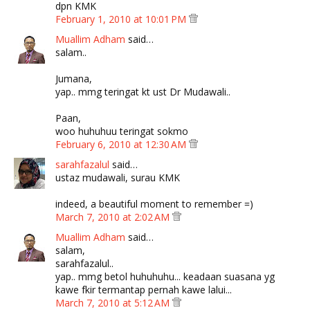
dpn KMK
February 1, 2010 at 10:01 PM
Muallim Adham
said…
salam..
Jumana,
yap.. mmg teringat kt ust Dr Mudawali..
Paan,
woo huhuhuu teringat sokmo
February 6, 2010 at 12:30 AM
sarahfazalul
said…
ustaz mudawali, surau KMK
indeed, a beautiful moment to remember =)
March 7, 2010 at 2:02 AM
Muallim Adham
said…
salam,
sarahfazalul..
yap.. mmg betol huhuhuhu... keadaan suasana yg
kawe fkir termantap pernah kawe lalui...
March 7, 2010 at 5:12 AM