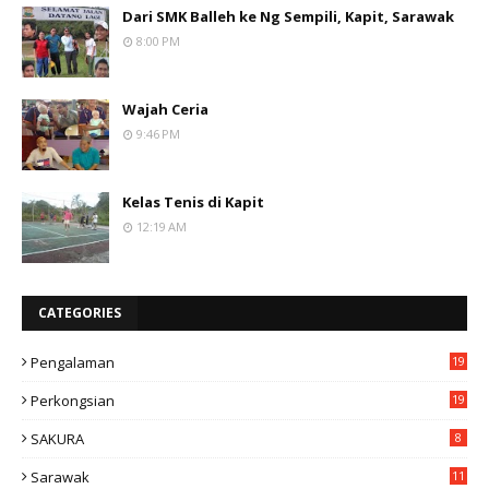
Dari SMK Balleh ke Ng Sempili, Kapit, Sarawak
8:00 PM
Wajah Ceria
9:46 PM
Kelas Tenis di Kapit
12:19 AM
CATEGORIES
Pengalaman
19
Perkongsian
19
SAKURA
8
Sarawak
11