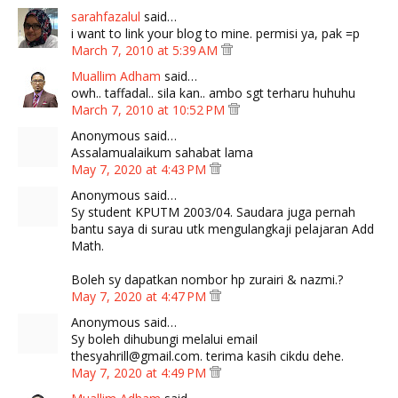
sarahfazalul
said…
i want to link your blog to mine. permisi ya, pak =p
March 7, 2010 at 5:39 AM
Muallim Adham
said…
owh.. taffadal.. sila kan.. ambo sgt terharu huhuhu
March 7, 2010 at 10:52 PM
Anonymous said…
Assalamualaikum sahabat lama
May 7, 2020 at 4:43 PM
Anonymous said…
Sy student KPUTM 2003/04. Saudara juga pernah
bantu saya di surau utk mengulangkaji pelajaran Add
Math.
Boleh sy dapatkan nombor hp zurairi & nazmi.?
May 7, 2020 at 4:47 PM
Anonymous said…
Sy boleh dihubungi melalui email
thesyahrill@gmail.com. terima kasih cikdu dehe.
May 7, 2020 at 4:49 PM