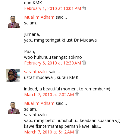
dpn KMK
February 1, 2010 at 10:01 PM
Muallim Adham
said…
salam..
Jumana,
yap.. mmg teringat kt ust Dr Mudawali..
Paan,
woo huhuhuu teringat sokmo
February 6, 2010 at 12:30 AM
sarahfazalul
said…
ustaz mudawali, surau KMK
indeed, a beautiful moment to remember =)
March 7, 2010 at 2:02 AM
Muallim Adham
said…
salam,
sarahfazalul..
yap.. mmg betol huhuhuhu... keadaan suasana yg
kawe fkir termantap pernah kawe lalui...
March 7, 2010 at 5:12 AM