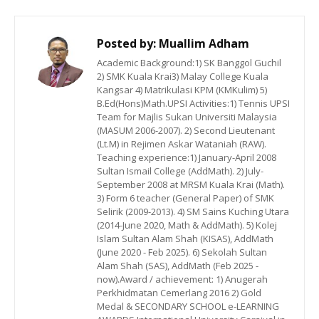
Posted by:
Muallim Adham
Academic Background:1) SK Banggol Guchil
2) SMK Kuala Krai3) Malay College Kuala
Kangsar 4) Matrikulasi KPM (KMKulim) 5)
B.Ed(Hons)Math.UPSI Activities:1) Tennis UPSI
Team for Majlis Sukan Universiti Malaysia
(MASUM 2006-2007). 2) Second Lieutenant
(Lt.M) in Rejimen Askar Wataniah (RAW).
Teaching experience:1) January-April 2008
Sultan Ismail College (AddMath). 2) July-
September 2008 at MRSM Kuala Krai (Math).
3) Form 6 teacher (General Paper) of SMK
Selirik (2009-2013). 4) SM Sains Kuching Utara
(2014-June 2020, Math & AddMath). 5) Kolej
Islam Sultan Alam Shah (KISAS), AddMath
(June 2020 - Feb 2025). 6) Sekolah Sultan
Alam Shah (SAS), AddMath (Feb 2025 -
now).Award / achievement: 1) Anugerah
Perkhidmatan Cemerlang 2016 2) Gold
Medal & SECONDARY SCHOOL e-LEARNING