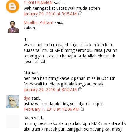
CIKGU NAMAN
said…
wah..teringat kat ustaz wali muda acheh
January 29, 2010 at 3:15 AM
Muallim Adham
said…
salam...
IP,
wslm.. heh heh masa nh lagu tu la keh keh keh...
suasana ilmu di KMK mmg seronok.. rasa jiwa nh
tenang jah... tak tau kenapa.. Ada Allah nk tunjuk
sesuatu kut..
Naman,
heh heh heh mmg kawe x penah miss la Usd Dr
Mudawali tu.. dia org kuala kangsar, perak..
January 29, 2010 at 8:12 AM
dya
said…
ustaz walimuda..xkering gusi dgr die ckp :p
February 1, 2010 at 12:06 AM
paan said…
mmmg best....aku slalu jah lalu dpn KMK ms anta adik
aku...tapi x masuk pun...singgah semayang kat masji