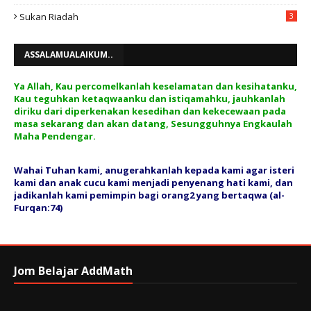
Sukan Riadah
3
ASSALAMUALAIKUM..
Ya Allah, Kau percomelkanlah keselamatan dan kesihatanku,
Kau teguhkan ketaqwaanku dan istiqamahku, jauhkanlah
diriku dari diperkenakan kesedihan dan kekecewaan pada
masa sekarang dan akan datang, Sesungguhnya Engkaulah
Maha Pendengar.
Wahai Tuhan kami, anugerahkanlah kepada kami agar isteri
kami dan anak cucu kami menjadi penyenang hati kami, dan
jadikanlah kami pemimpin bagi orang2 yang bertaqwa (al-
Furqan:74)
Jom Belajar AddMath