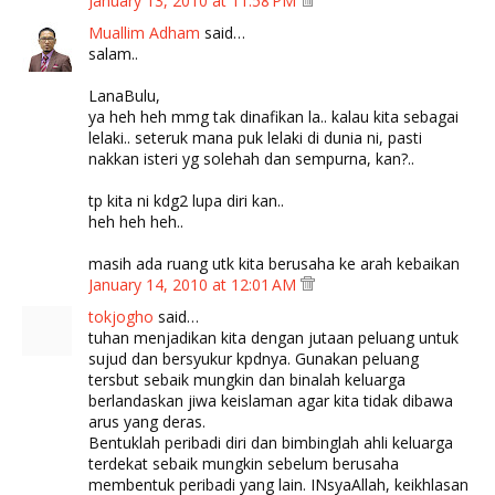
January 13, 2010 at 11:58 PM
Muallim Adham
said…
salam..
LanaBulu,
ya heh heh mmg tak dinafikan la.. kalau kita sebagai
lelaki.. seteruk mana puk lelaki di dunia ni, pasti
nakkan isteri yg solehah dan sempurna, kan?..
tp kita ni kdg2 lupa diri kan..
heh heh heh..
masih ada ruang utk kita berusaha ke arah kebaikan
January 14, 2010 at 12:01 AM
tokjogho
said…
tuhan menjadikan kita dengan jutaan peluang untuk
sujud dan bersyukur kpdnya. Gunakan peluang
tersbut sebaik mungkin dan binalah keluarga
berlandaskan jiwa keislaman agar kita tidak dibawa
arus yang deras.
Bentuklah peribadi diri dan bimbinglah ahli keluarga
terdekat sebaik mungkin sebelum berusaha
membentuk peribadi yang lain. INsyaAllah, keikhlasan