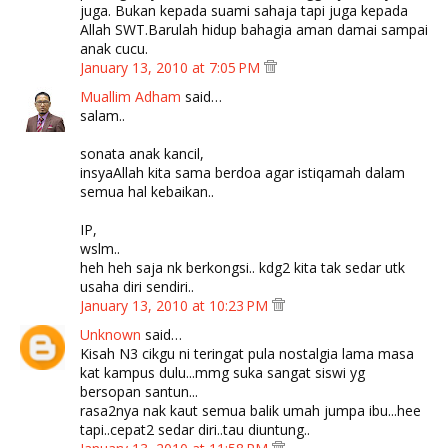
juga. Bukan kepada suami sahaja tapi juga kepada
Allah SWT.Barulah hidup bahagia aman damai sampai
anak cucu.
January 13, 2010 at 7:05 PM
Muallim Adham
said…
salam..
sonata anak kancil,
insyaAllah kita sama berdoa agar istiqamah dalam
semua hal kebaikan..
IP,
wslm..
heh heh saja nk berkongsi.. kdg2 kita tak sedar utk
usaha diri sendiri..
January 13, 2010 at 10:23 PM
Unknown
said…
Kisah N3 cikgu ni teringat pula nostalgia lama masa
kat kampus dulu...mmg suka sangat siswi yg
bersopan santun...
rasa2nya nak kaut semua balik umah jumpa ibu...hee
tapi..cepat2 sedar diri..tau diuntung..