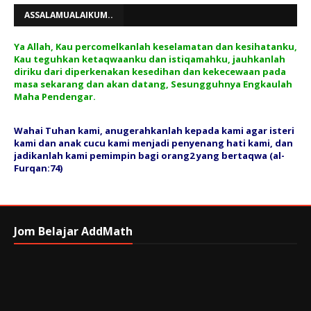
ASSALAMUALAIKUM..
Ya Allah, Kau percomelkanlah keselamatan dan kesihatanku,
Kau teguhkan ketaqwaanku dan istiqamahku, jauhkanlah
diriku dari diperkenakan kesedihan dan kekecewaan pada
masa sekarang dan akan datang, Sesungguhnya Engkaulah
Maha Pendengar.
Wahai Tuhan kami, anugerahkanlah kepada kami agar isteri
kami dan anak cucu kami menjadi penyenang hati kami, dan
jadikanlah kami pemimpin bagi orang2 yang bertaqwa (al-
Furqan:74)
Jom Belajar AddMath