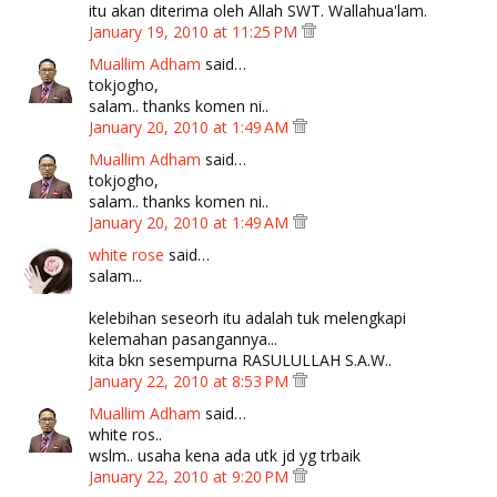
itu akan diterima oleh Allah SWT. Wallahua'lam.
January 19, 2010 at 11:25 PM
Muallim Adham
said…
tokjogho,
salam.. thanks komen ni..
January 20, 2010 at 1:49 AM
Muallim Adham
said…
tokjogho,
salam.. thanks komen ni..
January 20, 2010 at 1:49 AM
white rose
said…
salam...
kelebihan seseorh itu adalah tuk melengkapi
kelemahan pasangannya...
kita bkn sesempurna RASULULLAH S.A.W..
January 22, 2010 at 8:53 PM
Muallim Adham
said…
white ros..
wslm.. usaha kena ada utk jd yg trbaik
January 22, 2010 at 9:20 PM