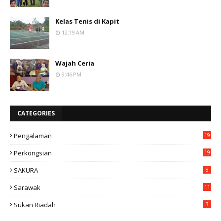
Kelas Tenis di Kapit
12:19 AM
Wajah Ceria
9:46 PM
CATEGORIES
Pengalaman
19
Perkongsian
19
SAKURA
8
Sarawak
11
Sukan Riadah
3