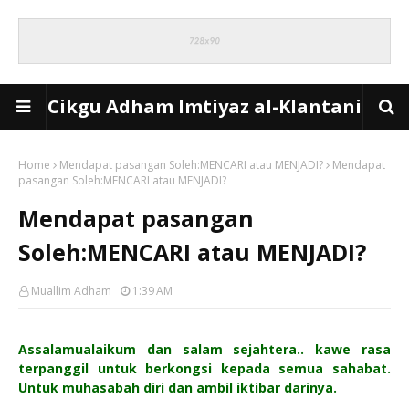
Cikgu Adham Imtiyaz al-Klantani
Home
Mendapat pasangan Soleh:MENCARI atau MENJADI?
Mendapat
pasangan Soleh:MENCARI atau MENJADI?
Mendapat pasangan
Soleh:MENCARI atau MENJADI?
Muallim Adham
1:39 AM
Assalamualaikum dan salam sejahtera.. kawe rasa
terpanggil untuk berkongsi kepada semua sahabat.
Untuk muhasabah diri dan ambil iktibar darinya.