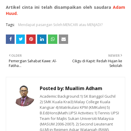
Artikel cinta ini telah disampaikan oleh saudara
Adam
Huud.
Tags:
Mendapat pasangan Soleh:MENCARI atau MENJADI?
OLDER
NEWER
Pemergian Sahabat Kawe: Al-
Cikgu di Kapit: Redah Hujan ke
Fatiha...
Sekolah
Posted by:
Muallim Adham
Academic Background:1) SK Banggol Guchil
2) SMK Kuala Krai3) Malay College Kuala
Kangsar 4) Matrikulasi KPM (KMKulim) 5)
B.Ed(Hons)Math.UPSI Activities:1) Tennis UPSI
Team for Majlis Sukan Universiti Malaysia
(MASUM 2006-2007). 2) Second Lieutenant
(Lt.M) in Rejimen Askar Wataniah (RAW).