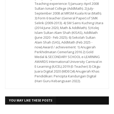
Teaching experience:1) January-April 2008
Sultan Ismail College (AddMath). 2) July-
September 2008 at MRSM Kuala Krai (Math).
3) Form 6 teacher (General Paper) of SMK
Selirik (2009-2013). 4) SM Sains Kuching Utara
(2014-June 2020, Math & AddMath). 5) Kolej
Islam Sultan Alam Shah (KISAS), AddMath
(June 2020 - Feb 2025). 6) Sekolah Sultan
Alam Shah (SAS), AddMath (Feb 2025 -
now).Award / achievement: 1) Anugerah
Perkhidmatan Cemerlang 2016 2) Gold
Medal & SECONDARY SCHOOL e-LEARNING
AWARDS International University Carnival in
E-Learning (IUCEL) 2019 (E-Teacher) 3) Cikgu
Juara Digital 2020 (MDEC)4) Anugerah Khas
Pendidikan: Pencipta Kandungan Digital
(Hari Guru Kebangsaan 2022).
YOU MAY LIKE THESE POSTS