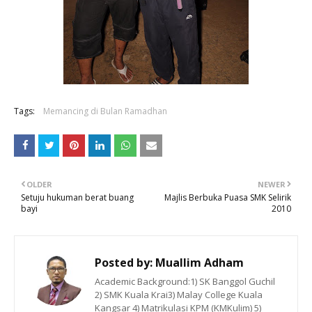
Tags:
Memancing di Bulan Ramadhan
OLDER
NEWER
Setuju hukuman berat buang
Majlis Berbuka Puasa SMK Selirik
bayi
2010
Posted by:
Muallim Adham
Academic Background:1) SK Banggol Guchil
2) SMK Kuala Krai3) Malay College Kuala
Kangsar 4) Matrikulasi KPM (KMKulim) 5)