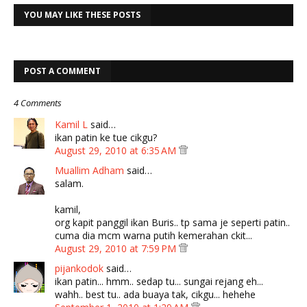
YOU MAY LIKE THESE POSTS
POST A COMMENT
4 Comments
Kamil L
said…
ikan patin ke tue cikgu?
August 29, 2010 at 6:35 AM
Muallim Adham
said…
salam.
kamil,
org kapit panggil ikan Buris.. tp sama je seperti patin..
cuma dia mcm warna putih kemerahan ckit...
August 29, 2010 at 7:59 PM
pijankodok
said…
ikan patin... hmm.. sedap tu... sungai rejang eh...
wahh.. best tu.. ada buaya tak, cikgu... hehehe