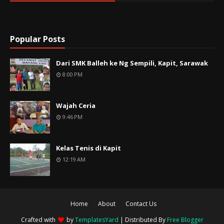
Popular Posts
Dari SMK Balleh ke Ng Sempili, Kapit, Sarawak
8:00 PM
Wajah Ceria
9:46 PM
Kelas Tenis di Kapit
12:19 AM
Home
About
Contact Us
Crafted with
by
TemplatesYard
| Distributed By
Free Blogger