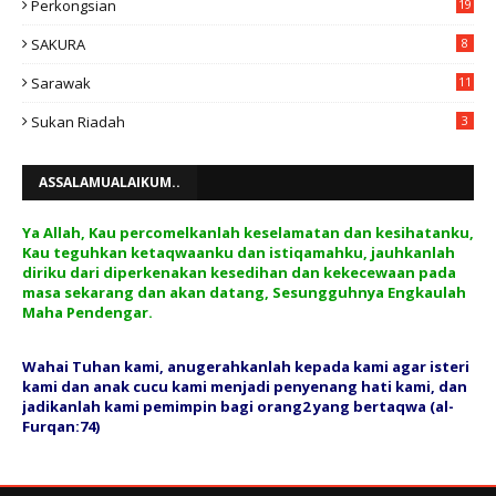
Perkongsian
19
SAKURA
8
Sarawak
11
Sukan Riadah
3
ASSALAMUALAIKUM..
Ya Allah, Kau percomelkanlah keselamatan dan kesihatanku,
Kau teguhkan ketaqwaanku dan istiqamahku, jauhkanlah
diriku dari diperkenakan kesedihan dan kekecewaan pada
masa sekarang dan akan datang, Sesungguhnya Engkaulah
Maha Pendengar.
Wahai Tuhan kami, anugerahkanlah kepada kami agar isteri
kami dan anak cucu kami menjadi penyenang hati kami, dan
jadikanlah kami pemimpin bagi orang2 yang bertaqwa (al-
Furqan:74)