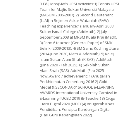
B.Ed(Hons)Math.UPSI Activities:1) Tennis UPSI
Team for Majlis Sukan Universiti Malaysia
(MASUM 2006-2007). 2) Second Lieutenant
(Lt.M) in Rejimen Askar Wataniah (RAW).
Teaching experience:1) January-April 2008
Sultan Ismail College (AddMath). 2) July-
September 2008 at MRSM Kuala Krai (Math).
3) Form 6 teacher (General Paper) of SMK
Selirik (2009-2013). 4) SM Sains Kuching Utara
(2014-June 2020, Math & AddMath). 5) Kolej
Islam Sultan Alam Shah (KISAS), AddMath
(June 2020 - Feb 2025). 6) Sekolah Sultan
Alam Shah (SAS), AddMath (Feb 2025 -
now).Award / achievement: 1) Anugerah
Perkhidmatan Cemerlang 2016 2) Gold
Medal & SECONDARY SCHOOL e-LEARNING
AWARDS International University Carnival in
E-Learning (IUCEL) 2019 (E-Teacher) 3) Cikgu
Juara Digital 2020 (MDEC)4) Anugerah Khas
Pendidikan: Pencipta Kandungan Digital
(Hari Guru Kebangsaan 2022).