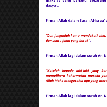
maksiat yang berlaku. Sekaran
dasyat.
Firman Allah dalam Surah Al-Israa’
“Dan janganlah kamu mendekati zina, 
dan suatu jalan yang buruk”
.
Firman Allah lagi dalam surah An-
“Katalah kepada laki-laki yang b
memelihara kehormatan mereka yang
Allah Maha mengetahui apa yang mere
Firman Allah lagi dalam surah An-