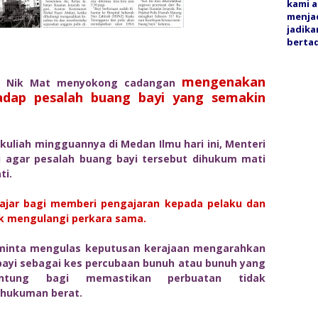
kami a
menjad
jadika
bertaq
mengenakan
iz Nik Mat menyokong cadangan
adap pesalah buang bayi yang semakin
liah mingguannya di Medan Ilmu hari ini, Menteri
ju agar pesalah buang bayi tersebut dihukum mati
ti.
ajar bagi memberi pengajaran kepada pelaku dan
k mengulangi perkara sama.
diminta mengulas keputusan kerajaan mengarahkan
ayi sebagai kes percubaan bunuh atau bunuh yang
ntung bagi memastikan perbuatan tidak
 hukuman berat.