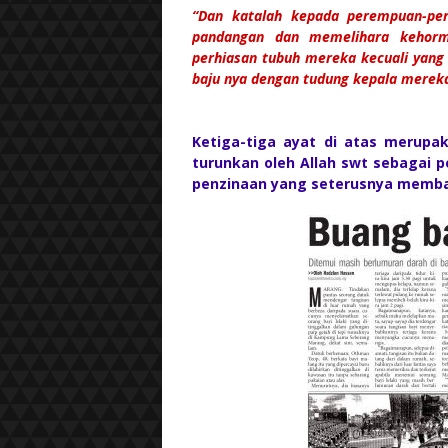
“Dan katalah kepada perempuan-pe
pandangan dan memelihara kehor
perhiasan tubuh mereka kecuali yang
baju nya dengan tudung kepala mere
Ketiga-tiga ayat di atas merupa
turunkan oleh Allah swt sebagai 
penzinaan yang seterusnya memba