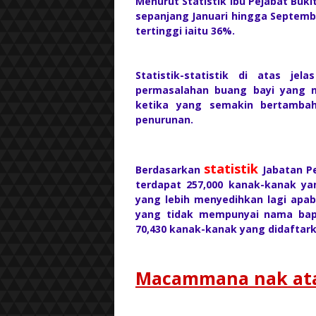
Menurut Statistik Ibu Pejabat Buk
sepanjang Januari hingga Septem
tertinggi iaitu 36%.
Statistik-statistik di atas j
permasalahan buang bayi yang m
ketika yang semakin bertambah
penurunan.
statistik
Berdasarkan
Jabatan Pe
terdapat 257,000 kanak-kanak y
yang lebih menyedihkan lagi apab
yang tidak mempunyai nama bapa
70,430 kanak-kanak yang didaftark
Macammana nak ata