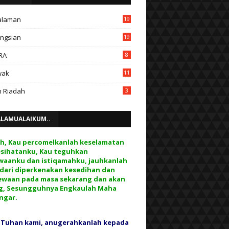
alaman
19
ngsian
19
RA
8
wak
11
 Riadah
3
ALAMUALAIKUM..
ah, Kau percomelkanlah keselamatan
esihatanku, Kau teguhkan
waanku dan istiqamahku, jauhkanlah
 dari diperkenakan kesedihan dan
ewaan pada masa sekarang dan akan
g, Sesungguhnya Engkaulah Maha
ngar.
 Tuhan kami, anugerahkanlah kepada