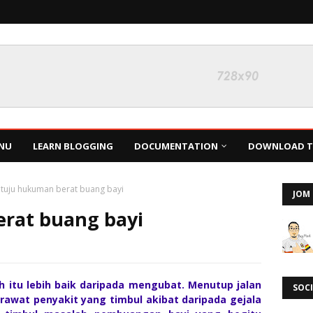
NU
LEARN BLOGGING
DOCUMENTATION
DOWNLOAD TH
etuju hukuman berat buang bayi
JOM 
rat buang bayi
 itu lebih baik daripada mengubat. Menutup jalan
SOCI
erawat penyakit yang timbul akibat daripada gejala