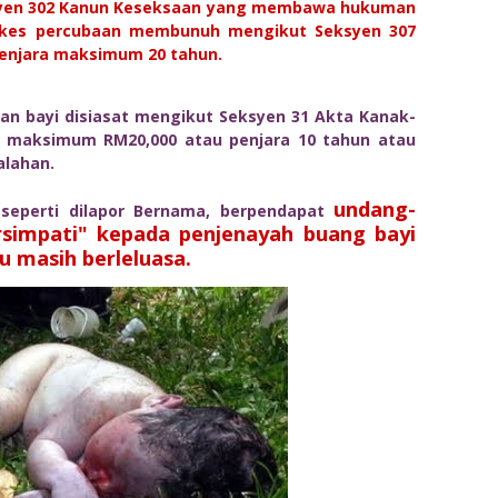
ksyen 302 Kanun Keseksaan yang membawa hukuman
 kes percubaan membunuh mengikut Seksyen 307
njara maksimum 20 tahun.
n bayi disiasat mengikut Seksyen 31 Akta Kanak-
 maksimum RM20,000 atau penjara 10 tahun atau
alahan.
undang-
 seperti dilapor Bernama, berpendapat
rsimpati" kepada penjenayah buang bayi
u masih berleluasa.