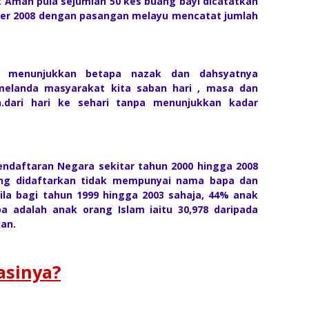
it Aman pula sejumlah 50 kes buang bayi dicatatkan
ber 2008 dengan pasangan melayu mencatat jumlah
elas menunjukkan betapa nazak dan dahsyatnya
elanda masyarakat kita saban hari , masa dan
.dari hari ke sehari tanpa menunjukkan kadar
ndaftaran Negara sekitar tahun 2000 hingga 2008
ang didaftarkan tidak mempunyai nama bapa dan
ila bagi tahun 1999 hingga 2003 sahaja, 44% anak
 adalah anak orang Islam iaitu 30,978 daripada
an.
sinya?