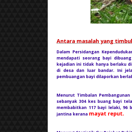
Antara masalah yang timbu
Dalam Persidangan Kependudukan
mendapati seorang bayi dibuang
kejadian ini tidak hanya berlaku 
di desa dan luar bandar. Ini jel
pembuangan bayi dilaporkan berlak
Menurut Timbalan Pembangunan W
sebanyak 304 kes buang bayi tela
membabitkan 117 bayi lelaki, 96 
mayat reput.
jantina kerana