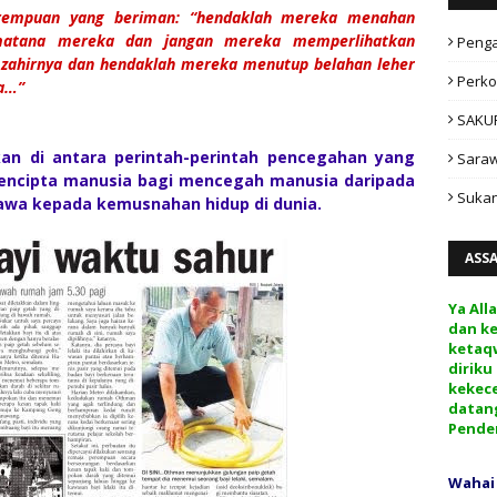
rempuan yang beriman: “hendaklah mereka menahan
matana mereka dan jangan mereka memperlihatkan
Peng
 zahirnya dan hendaklah mereka menutup belahan leher
Perko
ka…”
SAKU
kan di antara perintah-perintah pencegahan yang
Sara
pencipta manusia bagi mencegah manusia daripada
Sukan
wa kepada kemusnahan hidup di dunia.
ASS
Ya All
dan k
ketaq
diriku
kekec
datan
Pende
Wahai