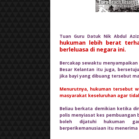
Tuan Guru Datuk Nik Abdul Az
hukuman lebih berat terh
berleluasa di negara ini.
Bercakap sewaktu menyampaikan ku
Besar Kelantan itu juga, bersetu
jika bayi yang dibuang tersebut ma
Menurutnya, hukuman tersebut w
masyarakat keseluruhan agar tida
Beliau berkata demikian ketika 
polis menyiasat kes pembuangan b
boleh dijatuhi hukuman ga
berperikemanusiaan itu menerima