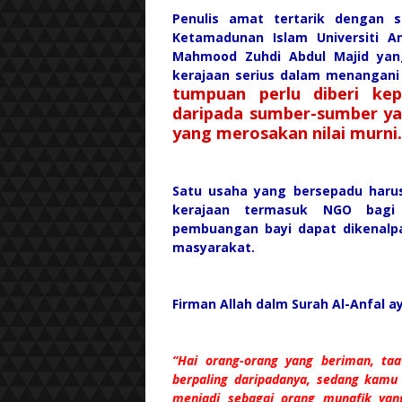
Penulis amat tertarik dengan s
Ketamadunan Islam Universiti A
Mahmood Zuhdi Abdul Majid yan
kerajaan serius dalam menangani 
tumpuan perlu diberi ke
daripada sumber-sumber y
yang merosakan nilai murni.
Satu usaha yang bersepadu haru
kerajaan termasuk NGO bagi
pembuangan bayi dapat dikenalp
masyarakat.
Firman Allah dalm Surah Al-Anfal 
“Hai orang-orang yang beriman, ta
berpaling daripadanya, sedang kamu
menjadi sebagai orang munafik ya