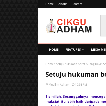
Home
About
Contact
HOME
FEATURES
MEGA ME
Home
Setuju hukuman berat buang bayi
S
Setuju hukuman be
Muallim Adham
10:51 PM
Bismillah. Sesungguhnya mencegah
maksiat itu lebih baik daripada m