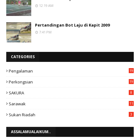
12:19 AM
Pertandingan Bot Laju di Kapit 2009
7:41 PM
CATEGORIES
Pengalaman
19
Perkongsian
19
SAKURA
8
Sarawak
11
Sukan Riadah
3
ASSALAMUALAIKUM..