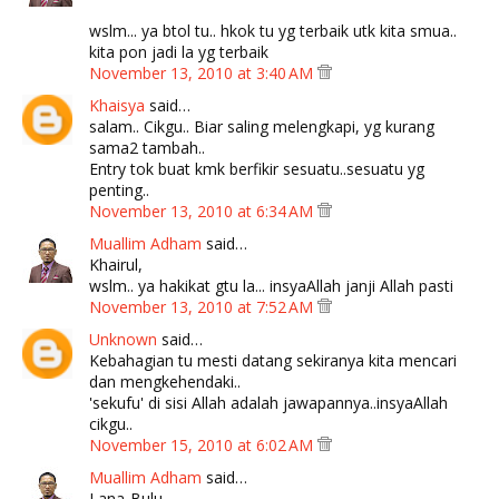
wslm... ya btol tu.. hkok tu yg terbaik utk kita smua..
kita pon jadi la yg terbaik
November 13, 2010 at 3:40 AM
Khaisya
said…
salam.. Cikgu.. Biar saling melengkapi, yg kurang
sama2 tambah..
Entry tok buat kmk berfikir sesuatu..sesuatu yg
penting..
November 13, 2010 at 6:34 AM
Muallim Adham
said…
Khairul,
wslm.. ya hakikat gtu la... insyaAllah janji Allah pasti
November 13, 2010 at 7:52 AM
Unknown
said…
Kebahagian tu mesti datang sekiranya kita mencari
dan mengkehendaki..
'sekufu' di sisi Allah adalah jawapannya..insyaAllah
cikgu..
November 15, 2010 at 6:02 AM
Muallim Adham
said…
Lana-Bulu,