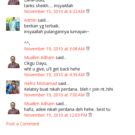
tanks sheikh..... insyaAllah
November 15, 2010 at 6:22 AM
Admin
said…
berikan yg terbaik..
insyaallah pulangannya lumayan~
^^,
November 19, 2010 at 3:08 AM
Muallim Adham
said…
Cikgu Dayu,
wht u give, u'll get back hehe
November 19, 2010 at 4:39 AM
Hafriz Mohamad
said…
Kelatey buat nikah perdana.. bleh r join nt..hihi
November 19, 2010 at 7:00 AM
Muallim Adham
said…
hafiz, adeiii nikah perdana deh hehe.. best tu
November 19, 2010 at 12:03 PM
Post a Comment