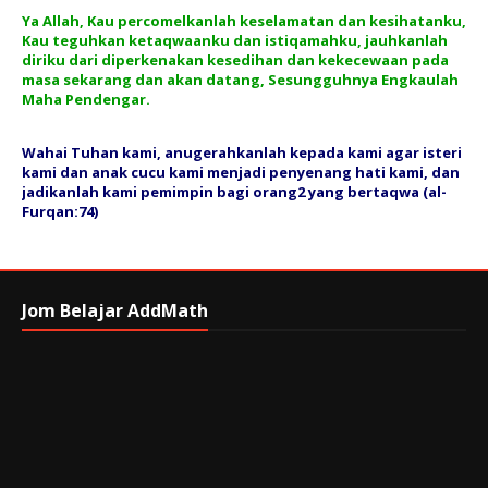
Ya Allah, Kau percomelkanlah keselamatan dan kesihatanku,
Kau teguhkan ketaqwaanku dan istiqamahku, jauhkanlah
diriku dari diperkenakan kesedihan dan kekecewaan pada
masa sekarang dan akan datang, Sesungguhnya Engkaulah
Maha Pendengar.
Wahai Tuhan kami, anugerahkanlah kepada kami agar isteri
kami dan anak cucu kami menjadi penyenang hati kami, dan
jadikanlah kami pemimpin bagi orang2 yang bertaqwa (al-
Furqan:74)
Jom Belajar AddMath