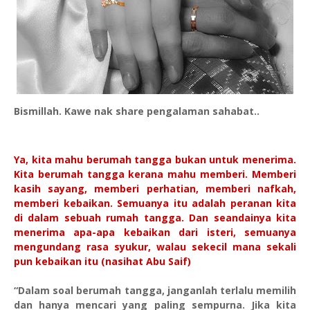
Bismillah. Kawe nak share pengalaman sahabat..
Ya, kita mahu berumah tangga bukan untuk menerima.
Kita berumah tangga kerana mahu memberi. Memberi
kasih sayang, memberi perhatian, memberi nafkah,
memberi kebaikan. Semuanya itu adalah peranan kita
di dalam sebuah rumah tangga. Dan seandainya kita
menerima apa-apa kebaikan dari isteri, semuanya
mengundang rasa syukur, walau sekecil mana sekali
pun kebaikan itu (nasihat Abu Saif)
“Dalam soal berumah tangga, janganlah terlalu memilih
dan hanya mencari yang paling sempurna. Jika kita