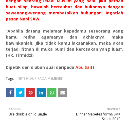
dengan seorang lelaki Muslim yang baik. Jika pernah
buat silap, bawalah bertaubat dan bukannya dengan
sewenang-wenang membatalkan hubungan. Ingatlah
pesan Nabi SAW,
“Apabila datang melamar kepadamu seseorang yang
kamu redha agamanya dan akhlaknya, maka
kawinkanlah. Jika tidak kamu laksanakan, maka akan
terjadi fitnah di muka bumi dan kerosakan yang luas”.
(HR. Tirmidzi)
Dipetik dan diubah suai daripada
Abu Saif
)
Tags:
‘ERTI HIDUP PADA MEMBERI’.
OLDER
NEWER
Bila double dh jd Single
Dinner Mapetes form6 SMK
Selirik 2010