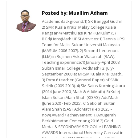
Posted by:
Muallim Adham
Academic Background:1) SK Banggol Guchil
2) SMK Kuala Krai3) Malay College Kuala
Kangsar 4) Matrikulasi KPM (KMKulim) 5)
B.Ed(Hons)Math.UPSI Activities:1) Tennis UPSI
Team for Majlis Sukan Universiti Malaysia
(MASUM 2006-2007). 2) Second Lieutenant
(Lt.M) in Rejimen Askar Wataniah (RAW).
Teaching experience:1) January-April 2008
Sultan Ismail College (AddMath). 2) July-
September 2008 at MRSM Kuala Krai (Math).
3) Form 6 teacher (General Paper) of SMK
Selirik (2009-2013). 4) SM Sains Kuching Utara
(2014-June 2020, Math & AddMath). 5) Kolej
Islam Sultan Alam Shah (KISAS), AddMath
(June 2020 - Feb 2025). 6) Sekolah Sultan
Alam Shah (SAS), AddMath (Feb 2025 -
now).Award / achievement: 1) Anugerah
Perkhidmatan Cemerlang 2016 2) Gold
Medal & SECONDARY SCHOOL e-LEARNING
AWARDS International University Carnival in