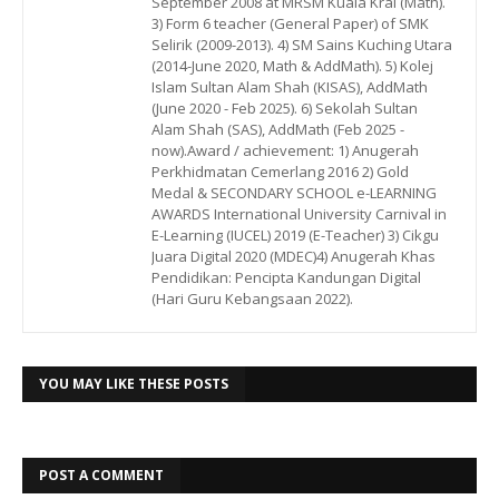
September 2008 at MRSM Kuala Krai (Math).
3) Form 6 teacher (General Paper) of SMK
Selirik (2009-2013). 4) SM Sains Kuching Utara
(2014-June 2020, Math & AddMath). 5) Kolej
Islam Sultan Alam Shah (KISAS), AddMath
(June 2020 - Feb 2025). 6) Sekolah Sultan
Alam Shah (SAS), AddMath (Feb 2025 -
now).Award / achievement: 1) Anugerah
Perkhidmatan Cemerlang 2016 2) Gold
Medal & SECONDARY SCHOOL e-LEARNING
AWARDS International University Carnival in
E-Learning (IUCEL) 2019 (E-Teacher) 3) Cikgu
Juara Digital 2020 (MDEC)4) Anugerah Khas
Pendidikan: Pencipta Kandungan Digital
(Hari Guru Kebangsaan 2022).
YOU MAY LIKE THESE POSTS
POST A COMMENT