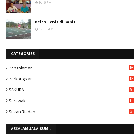
9:46 PM
Kelas Tenis di Kapit
12:19 AM
CATEGORIES
Pengalaman
19
Perkongsian
19
SAKURA
8
Sarawak
11
Sukan Riadah
3
ASSALAMUALAIKUM..