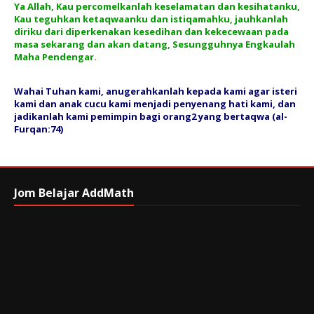
Ya Allah, Kau percomelkanlah keselamatan dan kesihatanku,
Kau teguhkan ketaqwaanku dan istiqamahku, jauhkanlah
diriku dari diperkenakan kesedihan dan kekecewaan pada
masa sekarang dan akan datang, Sesungguhnya Engkaulah
Maha Pendengar.
Wahai Tuhan kami, anugerahkanlah kepada kami agar isteri
kami dan anak cucu kami menjadi penyenang hati kami, dan
jadikanlah kami pemimpin bagi orang2 yang bertaqwa (al-
Furqan:74)
Jom Belajar AddMath