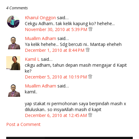
4 Comments
Khairul Onggon
said…
Cekgu Adham.. tak kelik kapung ko? hehehe...
November 30, 2010 at 5:39 PM
Muallim Adham
said…
Ya kelik hehehe... Sdg bercuti ni.. Mantap eheheh
December 1, 2010 at 8:44 PM
Kamil L
said…
cikgu adham, tahun depan masih mengajar d Kapit
ke?
December 5, 2010 at 10:19 PM
Muallim Adham
said…
kamil..
yap stakat ni permohonan saya berpindah masih x
diluluskan.. so insyaAllah masih d kapit
December 6, 2010 at 12:45 AM
Post a Comment