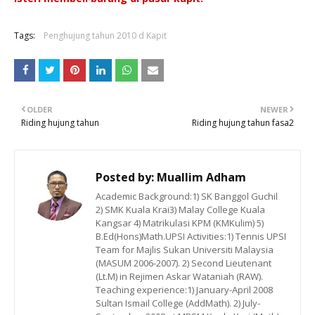
Tags:
Penghujung tahun 2010 d Kapit
OLDER
NEWER
Riding hujung tahun
Riding hujung tahun fasa2
Posted by:
Muallim Adham
Academic Background:1) SK Banggol Guchil
2) SMK Kuala Krai3) Malay College Kuala
Kangsar 4) Matrikulasi KPM (KMKulim) 5)
B.Ed(Hons)Math.UPSI Activities:1) Tennis UPSI
Team for Majlis Sukan Universiti Malaysia
(MASUM 2006-2007). 2) Second Lieutenant
(Lt.M) in Rejimen Askar Wataniah (RAW).
Teaching experience:1) January-April 2008
Sultan Ismail College (AddMath). 2) July-