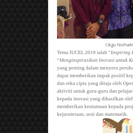
Cikgu Norhail
Tema IUCEL 2019 ialah “
Inspiring 
“
Menginspirasikan Inovasi untuk 
yang penting dalam menyeru peruba
dapat memberikan impak positif kep
dan reka cipta yang ditaja oleh Op
aktiviti untuk guru-guru dan pelaja
kepada inovasi yang dihasilkan o
memberikan keutamaan kepada projek
kejuruteraan, seni dan matematik.