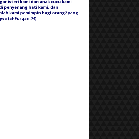
gar isteri kami dan anak cucu kami
i penyenang hati kami, dan
nlah kami pemimpin bagi orang2 yang
wa (al-Furqan:74)