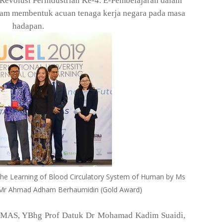
Revolusi Perindustrian Ke-4. E-Pembelajaran dalam
alam membentuk acuan tenaga kerja negara pada masa
hadapan.
n the Learning of Blood Circulatory System of Human by Ms
& Mr Ahmad Adham Berhaumidin (Gold Award)
NIMAS, YBhg Prof Datuk Dr Mohamad Kadim Suaidi,