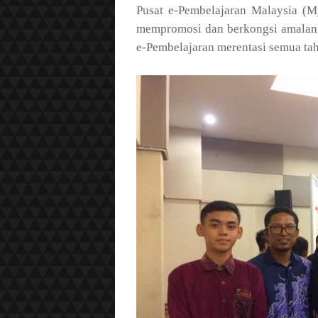
Pusat e-Pembelajaran Malaysia (M
mempromosi dan berkongsi amalan 
e-Pembelajaran merentasi semua tah