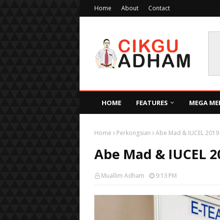
Home
About
Contact
HOME
FEATURES
MEGA ME
Home
Perkongsian
Abe Mad & IUCEL 2019
Abe Mad & IUCEL 2
Muallim Adham
9:13 PM