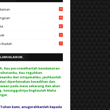
alaman
19
ngsian
19
RA
8
wak
11
 Riadah
3
ALAMUALAIKUM..
ah, Kau percomelkanlah keselamatan
esihatanku, Kau teguhkan
waanku dan istiqamahku, jauhkanlah
 dari diperkenakan kesedihan dan
ewaan pada masa sekarang dan akan
g, Sesungguhnya Engkaulah Maha
ngar.
 Tuhan kami, anugerahkanlah kepada