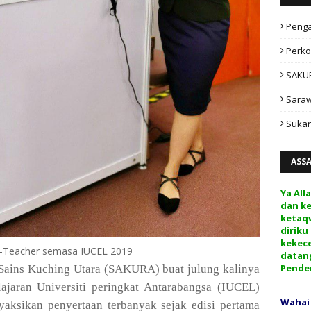
Peng
Perko
SAKU
Sara
Sukan
ASS
Ya All
dan k
ketaq
diriku
kekec
E-Teacher semasa IUCEL 2019
datan
Pende
Sains Kuching Utara (SAKURA) buat julung kalinya
lajaran Universiti peringkat Antarabangsa (IUCEL)
Wahai
ksikan penyertaan terbanyak sejak edisi pertama