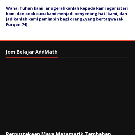
Wahai Tuhan kami, anugerahkanlah kepada kami agar isteri
kami dan anak cucu kami menjadi penyenang hati kami, dan
jadikanlah kami pemimpin bagi orang2 yang bertaqwa (al-
Furqan:74)
Jom Belajar AddMath
Perpustakaan Maya Matematik Tambahan