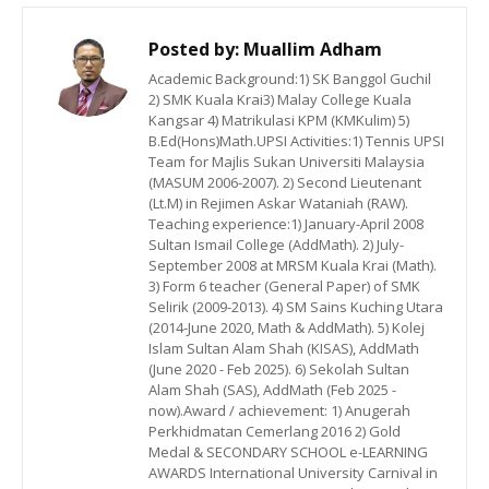
Posted by:
Muallim Adham
Academic Background:1) SK Banggol Guchil
2) SMK Kuala Krai3) Malay College Kuala
Kangsar 4) Matrikulasi KPM (KMKulim) 5)
B.Ed(Hons)Math.UPSI Activities:1) Tennis UPSI
Team for Majlis Sukan Universiti Malaysia
(MASUM 2006-2007). 2) Second Lieutenant
(Lt.M) in Rejimen Askar Wataniah (RAW).
Teaching experience:1) January-April 2008
Sultan Ismail College (AddMath). 2) July-
September 2008 at MRSM Kuala Krai (Math).
3) Form 6 teacher (General Paper) of SMK
Selirik (2009-2013). 4) SM Sains Kuching Utara
(2014-June 2020, Math & AddMath). 5) Kolej
Islam Sultan Alam Shah (KISAS), AddMath
(June 2020 - Feb 2025). 6) Sekolah Sultan
Alam Shah (SAS), AddMath (Feb 2025 -
now).Award / achievement: 1) Anugerah
Perkhidmatan Cemerlang 2016 2) Gold
Medal & SECONDARY SCHOOL e-LEARNING
AWARDS International University Carnival in