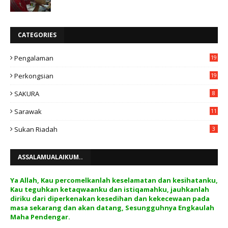
CATEGORIES
Pengalaman
19
Perkongsian
19
SAKURA
8
Sarawak
11
Sukan Riadah
3
ASSALAMUALAIKUM..
Ya Allah, Kau percomelkanlah keselamatan dan kesihatanku,
Kau teguhkan ketaqwaanku dan istiqamahku, jauhkanlah
diriku dari diperkenakan kesedihan dan kekecewaan pada
masa sekarang dan akan datang, Sesungguhnya Engkaulah
Maha Pendengar.