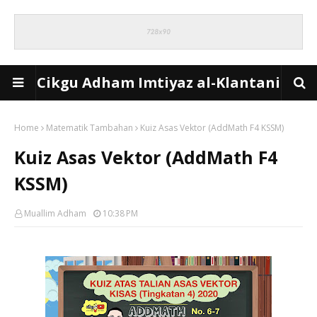
Cikgu Adham Imtiyaz al-Klantani
Home
Matematik Tambahan
Kuiz Asas Vektor (AddMath F4 KSSM)
Kuiz Asas Vektor (AddMath F4
KSSM)
Muallim Adham
10:38 PM