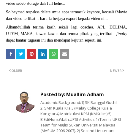
video sebeb storage dah full hehe...
So beymad terpaksa delete smua apps termasuk keynote, kecuali iMovie 
dan video terlibat... baru la berjaya export kepada video ni... 
Alhamdulillah terima kasih sekali lagi coaches, APL, DELIMA, 
UTEM, MARA, kawan-kawan dan semua pihak yang terlibat . 
finally
dapat hantar tugasan ini dan mendapat kejutan seperti ini. 
OLDER
NEWER
Posted by:
Muallim Adham
Academic Background:1) SK Banggol Guchil
2) SMK Kuala Krai3) Malay College Kuala
Kangsar 4) Matrikulasi KPM (KMKulim) 5)
B.Ed(Hons)Math.UPSI Activities:1) Tennis UPSI
Team for Majlis Sukan Universiti Malaysia
(MASUM 2006-2007). 2) Second Lieutenant