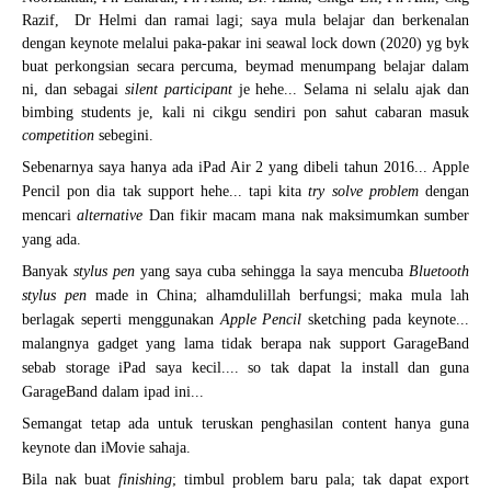
Razif,  Dr Helmi dan ramai lagi; saya mula belajar dan berkenalan 
dengan keynote melalui paka-pakar ini seawal lock down (2020) yg byk 
buat perkongsian secara percuma, beymad menumpang belajar dalam 
ni, dan sebagai 
silent participant
 je hehe... Selama ni selalu ajak dan 
bimbing students je, kali ni cikgu sendiri pon sahut cabaran masuk 
competition
 sebegini.
Sebenarnya saya hanya ada iPad Air 2 yang dibeli tahun 2016... Apple 
Pencil pon dia tak support hehe... tapi kita 
try solve problem
 dengan 
mencari 
alternative
 Dan fikir macam mana nak maksimumkan sumber 
yang ada. 
Banyak 
stylus pen
 yang saya cuba sehingga la saya mencuba 
Bluetooth 
stylus pen
 made in China; alhamdulillah berfungsi; maka mula lah 
berlagak seperti menggunakan 
Apple Pencil
 sketching pada keynote... 
malangnya gadget yang lama tidak berapa nak support GarageBand 
sebab storage iPad saya kecil.... so tak dapat la install dan guna 
GarageBand dalam ipad ini... 
Semangat tetap ada untuk teruskan penghasilan content hanya guna 
keynote dan iMovie sahaja. 
Bila nak buat 
finishing
; timbul problem baru pala; tak dapat export 