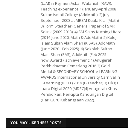
(Lt.M) in Rejimen Askar Wataniah (RAW).
Teaching experience:1) January-April 2008
Sultan Ismail College (AddMath). 2) July-
September 2008 at MRSM Kuala Krai (Math).
3) Form 6 teacher (General Paper) of SMK
Selirik (2009-2013). 4) SM Sains Kuching Utara
(2014-June 2020, Math & AddMath). 5) Kolej
Islam Sultan Alam Shah (KISAS), AddMath
(June 2020 - Feb 2025). 6) Sekolah Sultan
Alam Shah (SAS), AddMath (Feb 2025 -
now).Award / achievement: 1) Anugerah
Perkhidmatan Cemerlang 2016 2) Gold
Medal & SECONDARY SCHOOL e-LEARNING
AWARDS International University Carnival in
E-Learning (IUCEL) 2019 (E-Teacher) 3) Cikgu
Juara Digital 2020 (MDEC)4) Anugerah Khas
Pendidikan: Pencipta Kandungan Digital
(Hari Guru Kebangsaan 2022).
YOU MAY LIKE THESE POSTS