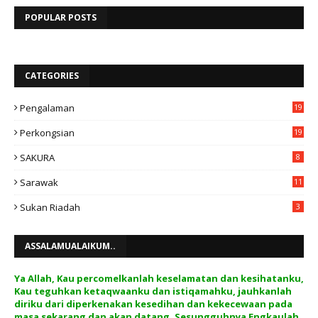
POPULAR POSTS
CATEGORIES
Pengalaman
19
Perkongsian
19
SAKURA
8
Sarawak
11
Sukan Riadah
3
ASSALAMUALAIKUM..
Ya Allah, Kau percomelkanlah keselamatan dan kesihatanku,
Kau teguhkan ketaqwaanku dan istiqamahku, jauhkanlah
diriku dari diperkenakan kesedihan dan kekecewaan pada
masa sekarang dan akan datang, Sesungguhnya Engkaulah