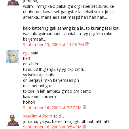
Jumana,
wslm... mmg kalo pakai gni org label set surau ke
uhuhuhu... kawe set gangstar la sekali sekal jd set
amerika.. mana ada set masjid hah hah hah...
kalo kattering gak senang krja la.. tp kurang feel kut...
walaubagaimanapun tahniah la.. yg ptg kita mkn
berjemaah...
September 15, 2009 at 11:08 PM
dya
said…
he3
entah lh
tu dulu2 lh..geng2 sy yg ckp cmtu
sy iyekn aje..haha
dh berjaya mkn berjemaah pn
nasi beriani gtu
tp xde lh leh ambik2 gmbo cm demo
kawe xde kamera
hohoh
September 16, 2009 at 7:27 PM
Muallim Adham
said…
jumana, ya ya.. beres mmg gtu dh hah ahh ahh
September 16, 2009 at 9:54 PM