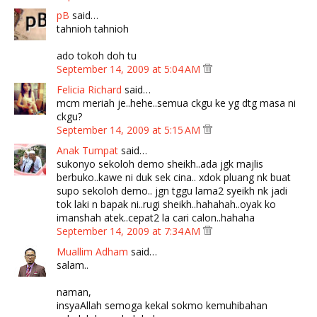
pB
said…
tahnioh tahnioh
ado tokoh doh tu
September 14, 2009 at 5:04 AM
Felicia Richard
said…
mcm meriah je..hehe..semua ckgu ke yg dtg masa ni
ckgu?
September 14, 2009 at 5:15 AM
Anak Tumpat
said…
sukonyo sekoloh demo sheikh..ada jgk majlis
berbuko..kawe ni duk sek cina.. xdok pluang nk buat
supo sekoloh demo.. jgn tggu lama2 syeikh nk jadi
tok laki n bapak ni..rugi sheikh..hahahah..oyak ko
imanshah atek..cepat2 la cari calon..hahaha
September 14, 2009 at 7:34 AM
Muallim Adham
said…
salam..
naman,
insyaAllah semoga kekal sokmo kemuhibahan