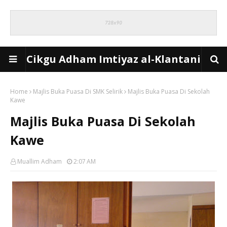
Cikgu Adham Imtiyaz al-Klantani
Home
Majlis Buka Puasa Di SMK Selirik
Majlis Buka Puasa Di Sekolah
Kawe
Majlis Buka Puasa Di Sekolah
Kawe
Muallim Adham
2:07 AM