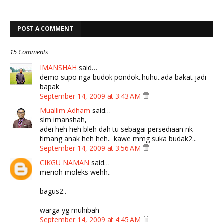
POST A COMMENT
15 Comments
IMANSHAH
said…
demo supo nga budok pondok..huhu..ada bakat jadi
bapak
September 14, 2009 at 3:43 AM
Muallim Adham
said…
slm imanshah,
adei heh heh bleh dah tu sebagai persediaan nk
timang anak heh heh... kawe mmg suka budak2...
September 14, 2009 at 3:56 AM
CIKGU NAMAN
said…
merioh moleks wehh...
bagus2..
warga yg muhibah
September 14, 2009 at 4:45 AM