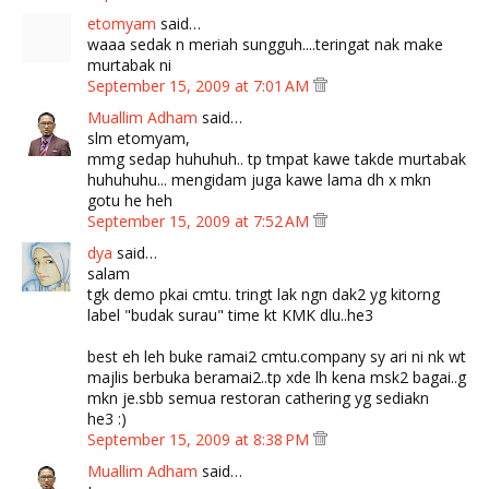
etomyam
said…
waaa sedak n meriah sungguh....teringat nak make
murtabak ni
September 15, 2009 at 7:01 AM
Muallim Adham
said…
slm etomyam,
mmg sedap huhuhuh.. tp tmpat kawe takde murtabak
huhuhuhu... mengidam juga kawe lama dh x mkn
gotu he heh
September 15, 2009 at 7:52 AM
dya
said…
salam
tgk demo pkai cmtu. tringt lak ngn dak2 yg kitorng
label "budak surau" time kt KMK dlu..he3
best eh leh buke ramai2 cmtu.company sy ari ni nk wt
majlis berbuka beramai2..tp xde lh kena msk2 bagai..g
mkn je.sbb semua restoran cathering yg sediakn
he3 :)
September 15, 2009 at 8:38 PM
Muallim Adham
said…