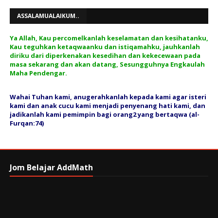
ASSALAMUALAIKUM..
Ya Allah, Kau percomelkanlah keselamatan dan kesihatanku,
Kau teguhkan ketaqwaanku dan istiqamahku, jauhkanlah
diriku dari diperkenakan kesedihan dan kekecewaan pada
masa sekarang dan akan datang, Sesungguhnya Engkaulah
Maha Pendengar.
Wahai Tuhan kami, anugerahkanlah kepada kami agar isteri
kami dan anak cucu kami menjadi penyenang hati kami, dan
jadikanlah kami pemimpin bagi orang2 yang bertaqwa (al-
Furqan:74)
Jom Belajar AddMath