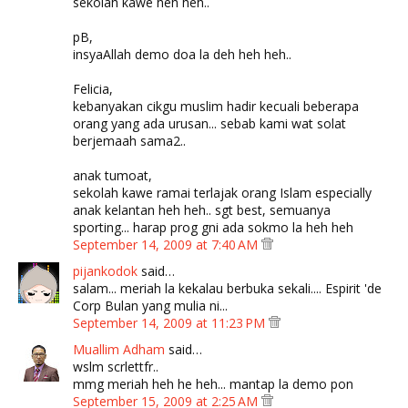
sekolah kawe heh heh..
pB,
insyaAllah demo doa la deh heh heh..
Felicia,
kebanyakan cikgu muslim hadir kecuali beberapa
orang yang ada urusan... sebab kami wat solat
berjemaah sama2..
anak tumoat,
sekolah kawe ramai terlajak orang Islam especially
anak kelantan heh heh.. sgt best, semuanya
sporting... harap prog gni ada sokmo la heh heh
September 14, 2009 at 7:40 AM
pijankodok
said…
salam... meriah la kekalau berbuka sekali.... Espirit 'de
Corp Bulan yang mulia ni...
September 14, 2009 at 11:23 PM
Muallim Adham
said…
wslm scrlettfr..
mmg meriah heh he heh... mantap la demo pon
September 15, 2009 at 2:25 AM