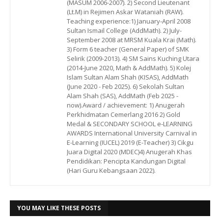
(MASUM 2006-2007). 2) Second Lieutenant
(Lt.M) in Rejimen Askar Wataniah (RAW).
Teaching experience:1) January-April 2008
Sultan Ismail College (AddMath). 2) July-
September 2008 at MRSM Kuala Krai (Math).
3) Form 6 teacher (General Paper) of SMK
Selirik (2009-2013). 4) SM Sains Kuching Utara
(2014-June 2020, Math & AddMath). 5) Kolej
Islam Sultan Alam Shah (KISAS), AddMath
(June 2020 - Feb 2025). 6) Sekolah Sultan
Alam Shah (SAS), AddMath (Feb 2025 -
now).Award / achievement: 1) Anugerah
Perkhidmatan Cemerlang 2016 2) Gold
Medal & SECONDARY SCHOOL e-LEARNING
AWARDS International University Carnival in
E-Learning (IUCEL) 2019 (E-Teacher) 3) Cikgu
Juara Digital 2020 (MDEC)4) Anugerah Khas
Pendidikan: Pencipta Kandungan Digital
(Hari Guru Kebangsaan 2022).
YOU MAY LIKE THESE POSTS