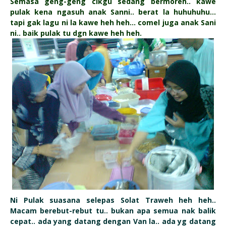
Semasa geng-geng cikgu sedang bermoreh.. kawe
pulak kena ngasuh anak Sanni.. berat la huhuhuhu...
tapi gak lagu ni la kawe heh heh... comel juga anak Sani
ni.. baik pulak tu dgn kawe heh heh.
Ni Pulak suasana selepas Solat Traweh heh heh..
Macam berebut-rebut tu.. bukan apa semua nak balik
cepat.. ada yang datang dengan Van la.. ada yg datang