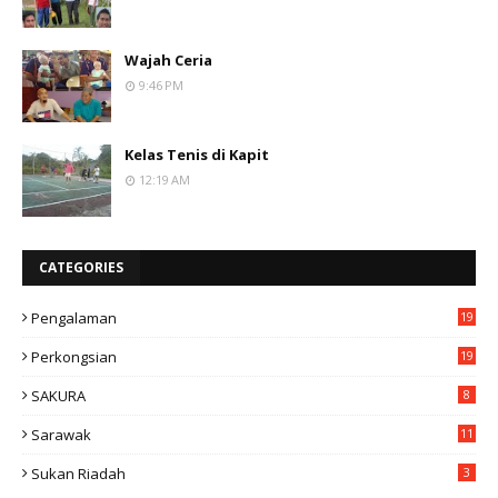
Wajah Ceria
9:46 PM
Kelas Tenis di Kapit
12:19 AM
CATEGORIES
Pengalaman
19
Perkongsian
19
SAKURA
8
Sarawak
11
Sukan Riadah
3