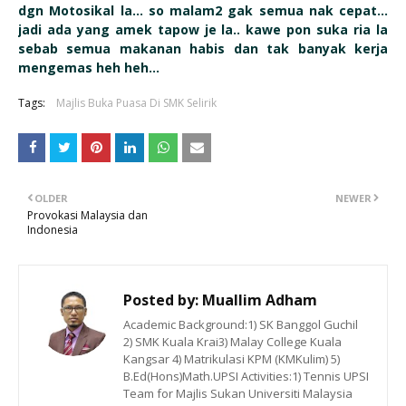
dgn Motosikal la... so malam2 gak semua nak cepat...
jadi ada yang amek tapow je la.. kawe pon suka ria la
sebab semua makanan habis dan tak banyak kerja
mengemas heh heh...
Tags:
Majlis Buka Puasa Di SMK Selirik
OLDER
NEWER
Provokasi Malaysia dan
Indonesia
Posted by:
Muallim Adham
Academic Background:1) SK Banggol Guchil
2) SMK Kuala Krai3) Malay College Kuala
Kangsar 4) Matrikulasi KPM (KMKulim) 5)
B.Ed(Hons)Math.UPSI Activities:1) Tennis UPSI
Team for Majlis Sukan Universiti Malaysia