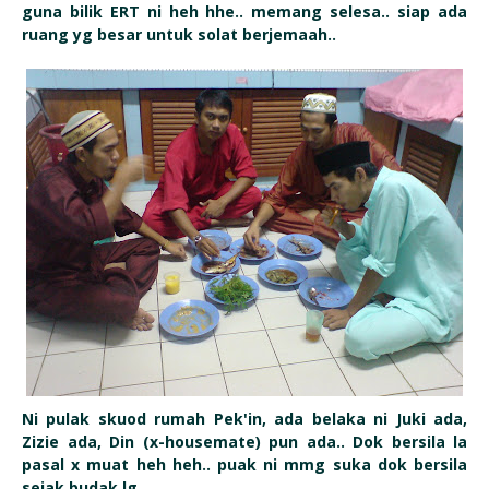
guna bilik ERT ni heh hhe.. memang selesa.. siap ada
ruang yg besar untuk solat berjemaah..
Ni pulak skuod rumah Pek'in, ada belaka ni Juki ada,
Zizie ada, Din (x-housemate) pun ada.. Dok bersila la
pasal x muat heh heh.. puak ni mmg suka dok bersila
sejak budak lg...