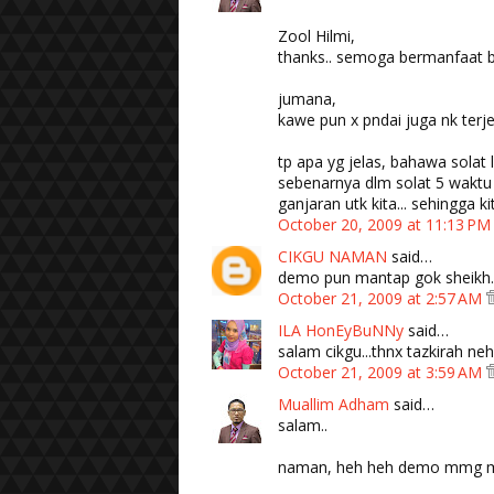
Zool Hilmi,
thanks.. semoga bermanfaat b
jumana,
kawe pun x pndai juga nk terje
tp apa yg jelas, bahawa solat 
sebenarnya dlm solat 5 waktu 
ganjaran utk kita... sehingga ki
October 20, 2009 at 11:13 P
CIKGU NAMAN
said…
demo pun mantap gok sheikh.
October 21, 2009 at 2:57 AM
ILA HonEyBuNNy
said…
salam cikgu...thnx tazkirah neh
October 21, 2009 at 3:59 AM
Muallim Adham
said…
salam..
naman, heh heh demo mmg m