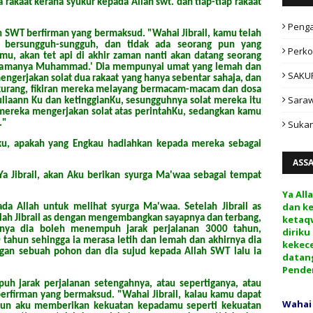
ua rakaat kerana syukur kepada Allah swt. dan tiap-tiap rakaat
Peng
lah SWT berfirman yang bermaksud. "Wahai Jibrail, kamu telah
bersungguh-sungguh, dan tidak ada seorang pun yang
Perko
u, akan tet api di akhir zaman nanti akan datang seorang
i, namanya Muhammad.' Dia mempunyai umat yang lemah dan
SAKU
engerjakan solat dua rakaat yang hanya sebentar sahaja, dan
 kurang, fikiran mereka melayang bermacam-macam dan dosa
Sara
iaann Ku dan ketinggianKu, sesungguhnya solat mereka itu
a mereka mengerjakan solat atas perintahKu, sedangkan kamu
Sukan
."
nku, apakah yang Engkau hadiahkan kepada mereka sebagai
ASS
Ya Jibrail, akan Aku berikan syurga Ma'waa sebagai tempat
Ya All
dan k
da Allah untuk melihat syurga Ma'waa. Setelah Jibrail as
ketaq
ilah Jibrail as dengan mengembangkan sayapnya dan terbang,
nya dia boleh menempuh jarak perjalanan 3000 tahun,
diriku
0 tahun sehingga ia merasa letih dan lemah dan akhirnya dia
kekec
gan sebuah pohon dan dia sujud kepada Allah SWT lalu ia
datan
Pende
h jarak perjalanan setengahnya, atau sepertiganya, atau
rfirman yang bermaksud. "Wahai Jibrail, kalau kamu dapat
Wahai
pun aku memberikan kekuatan kepadamu seperti kekuatan