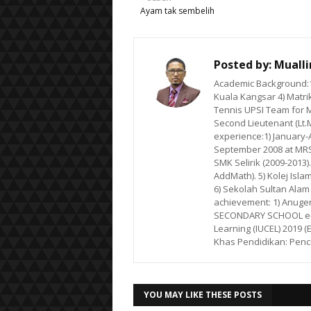
Ayam tak sembelih
Posted by:
Muall
Academic Background:1)
Kuala Kangsar 4) Matrik
Tennis UPSI Team for M
Second Lieutenant (Lt.
experience:1) January-Ap
September 2008 at MRSM
SMK Selirik (2009-2013)
AddMath). 5) Kolej Isla
6) Sekolah Sultan Alam
achievement: 1) Anuge
SECONDARY SCHOOL e-LE
Learning (IUCEL) 2019 (
Khas Pendidikan: Penc
YOU MAY LIKE THESE POSTS