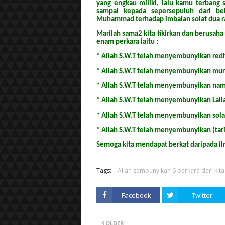
yang engkau miliki, lalu kamu terbang 
sampai kepada sepersepuluh dari be
Muhammad terhadap imbalan solat dua rak
Marilah sama2 kita fikirkan dan berusah
enam perkara iaitu :
* Allah S.W.T telah menyembunyikan red
* Allah S.W.T telah menyembunyikan mur
* Allah S.W.T telah menyembunyikan nam
* Allah S.W.T telah menyembunyikan Lail
* Allah S.W.T telah menyembunyikan solat
* Allah S.W.T telah menyembunyikan (tari
Semoga kita mendapat berkat daripada il
Tags:
Allah sembunyikan 6 perkara dari kita
Facebook
Twitter
OLDER