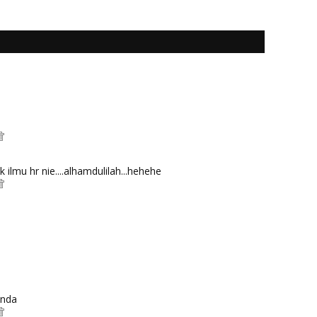
k ilmu hr nie....alhamdulilah...hehehe
anda