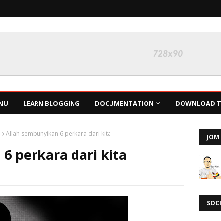
NU
LEARN BLOGGING
DOCUMENTATION
DOWNLOAD TH
a
Allah sembunyikan 6 perkara dari kita
JOM 
6 perkara dari kita
SOCI