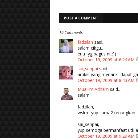
POST A COMMENT
19 Comments
fadzilah
said…
salam cikgu..
entri yg bagus ni..:))
October 19, 2009 at 6:24 AM
sai_senpai
said…
artikel yang menarik...dapat ga
October 19, 2009 at 8:43 AM
Muallim Adham
said…
salam..
fadzilah,
wslm.. yup sama2 renungkan
sai_senpai,
yup semoga bermanfaat utk 
October 19, 2009 at 9:29 AM