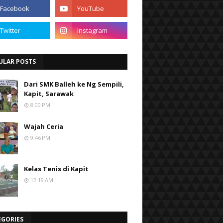
ULAR POSTS
Dari SMK Balleh ke Ng Sempili,
Kapit, Sarawak
8:00 PM
Wajah Ceria
9:46 PM
Kelas Tenis di Kapit
12:19 AM
EGORIES