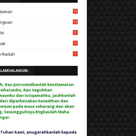
alaman
19
ngsian
19
RA
8
wak
11
 Riadah
3
ALAMUALAIKUM..
ah, Kau percomelkanlah keselamatan
esihatanku, Kau teguhkan
waanku dan istiqamahku, jauhkanlah
 dari diperkenakan kesedihan dan
ewaan pada masa sekarang dan akan
g, Sesungguhnya Engkaulah Maha
ngar.
 Tuhan kami, anugerahkanlah kepada