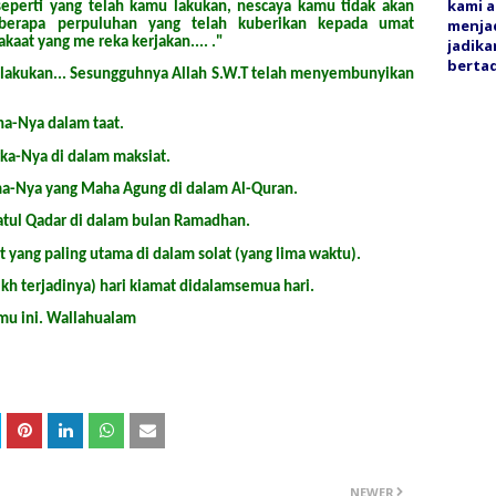
kami a
seperti yang telah kamu lakukan, nescaya kamu tidak akan
menjad
berapa perpuluhan yang telah kuberikan kepada umat
aat yang me reka kerjakan.... ."
jadika
bertaq
a lakukan... Sesungguhnya Allah S.W.T telah menyembunyikan
ha-Nya dalam taat.
ka-Nya di dalam maksiat.
a-Nya yang Maha Agung di dalam Al-Quran.
atul Qadar di dalam bulan Ramadhan.
 yang paling utama di dalam solat (yang lima waktu).
kh terjadinya) hari kiamat didalamsemua hari.
mu ini. Wallahualam
NEWER