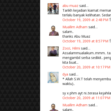
abu muaz
said…
Tarikh kejadian kiamat meman
terlalu banyak kelihatan. Seda
October 19, 2009 at 2:48 PM
Muallim Adham
said…
salam..
thanks Abu Muaz
October 19, 2009 at 8:57 PM
ZooL Hilmi
said…
Assalammualaikum..mmm.. taz
mengambil serba sedikit.. pen
kita buat...
October 20, 2009 at 10:17 P
dya
said…
* Allah S.W.T telah menyembun
waktu)..
sy x phm ayt ni..terasa kejahila
October 20, 2009 at 11:07 P
Muallim Adham
said…
salam..