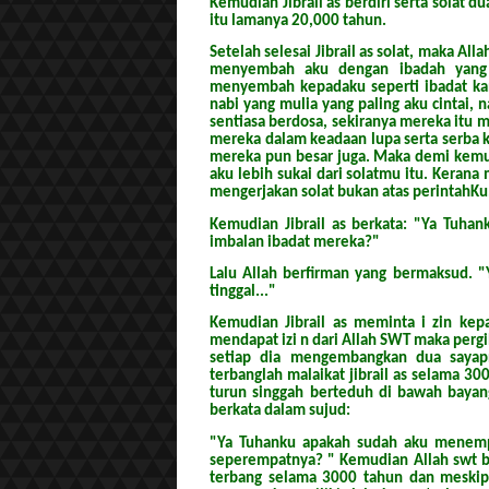
Kemudian Jibrail as berdiri serta solat d
itu lamanya 20,000 tahun.
Setelah selesai Jibrail as solat, maka Al
menyembah aku dengan ibadah yang 
menyembah kepadaku seperti ibadat kam
nabi yang mulia yang paling aku cinta
sentiasa berdosa, sekiranya mereka itu m
mereka dalam keadaan lupa serta serba
mereka pun besar juga. Maka demi kemul
aku lebih sukai dari solatmu itu. Keran
mengerjakan solat bukan atas perintahKu
Kemudian Jibrail as berkata: "Ya Tuha
imbalan ibadat mereka?"
Lalu Allah berfirman yang bermaksud. "
tinggal..."
Kemudian Jibrail as meminta i zin kepa
mendapat izi n dari Allah SWT maka perg
setiap dia mengembangkan dua sayap
terbanglah malaikat jibrail as selama 30
turun singgah berteduh di bawah bayan
berkata dalam sujud:
"Ya Tuhanku apakah sudah aku menempu
seperempatnya? " Kemudian Allah swt be
terbang selama 3000 tahun dan meski