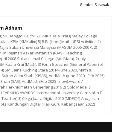
Gamber Sarawak
im Adham
 SK Banggol Guchil 2) SMK Kuala Krai3) Malay College
ulasi KPM (KMKulim) 5) B.Ed(Hons)Math.UPSI Activities:1)
ajlis Sukan Universiti Malaysia (MASUM 2006-2007). 2)
M) in Rejimen Askar Wataniah (RAW). Teaching
ril 2008 Sultan Ismail College (AddMath). 2) July-
 Kuala Krai (Math). 3) Form 6 teacher (General Paper) of
. 4) SM Sains Kuching Utara (2014-June 2020, Math &
m Sultan Alam Shah (KISAS), AddMath (June 2020 - Feb 2025).
 Shah (SAS), AddMath (Feb 2025 - now).Award /
rah Perkhidmatan Cemerlang 2016 2) Gold Medal &
ARNING AWARDS International University Carnival in E-
E-Teacher) 3) Cikgu Juara Digital 2020 (MDEC)4) Anugerah
ipta Kandungan Digital (Hari Guru Kebangsaan 2022).