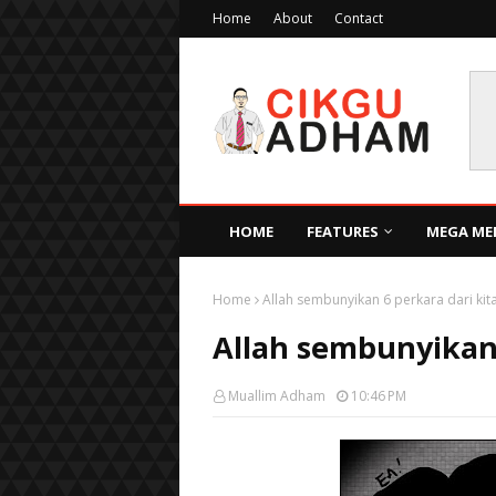
Home
About
Contact
HOME
FEATURES
MEGA ME
Home
Allah sembunyikan 6 perkara dari kit
Allah sembunyikan 
Muallim Adham
10:46 PM