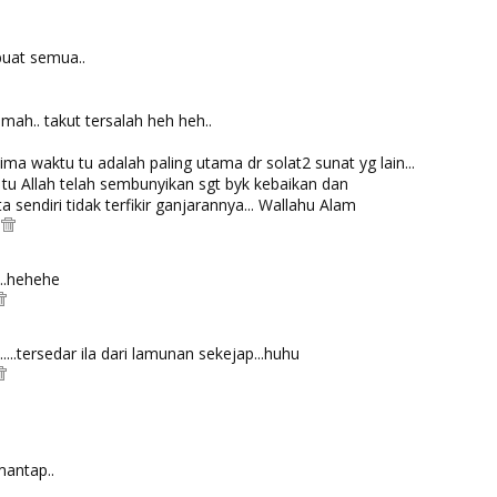
uat semua..
mah.. takut tersalah heh heh..
lima waktu tu adalah paling utama dr solat2 sunat yg lain...
tu Allah telah sembunyikan sgt byk kebaikan dan
ta sendiri tidak terfikir ganjarannya... Wallahu Alam
M
..hehehe
.....tersedar ila dari lamunan sekejap...huhu
antap..