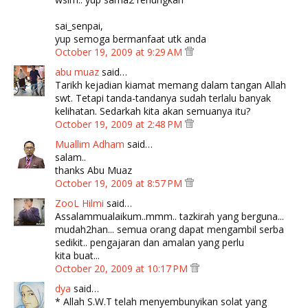
sai_senpai,
yup semoga bermanfaat utk anda
October 19, 2009 at 9:29 AM
abu muaz
said…
Tarikh kejadian kiamat memang dalam tangan Allah
swt. Tetapi tanda-tandanya sudah terlalu banyak
kelihatan. Sedarkah kita akan semuanya itu?
October 19, 2009 at 2:48 PM
Muallim Adham
said…
salam..
thanks Abu Muaz
October 19, 2009 at 8:57 PM
ZooL Hilmi
said…
Assalammualaikum..mmm.. tazkirah yang berguna...
mudah2han... semua orang dapat mengambil serba
sedikit.. pengajaran dan amalan yang perlu
kita buat...
October 20, 2009 at 10:17 PM
dya
said…
* Allah S.W.T telah menyembunyikan solat yang