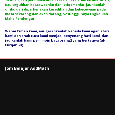
Ya Allah, Kau percomelkanlah keselamatan dan kesihatanku,
Kau teguhkan ketaqwaanku dan istiqamahku, jauhkanlah
diriku dari diperkenakan kesedihan dan kekecewaan pada
masa sekarang dan akan datang, Sesungguhnya Engkaulah
Maha Pendengar.
Wahai Tuhan kami, anugerahkanlah kepada kami agar isteri
kami dan anak cucu kami menjadi penyenang hati kami, dan
jadikanlah kami pemimpin bagi orang2 yang bertaqwa (al-
Furqan:74)
Jom Belajar AddMath