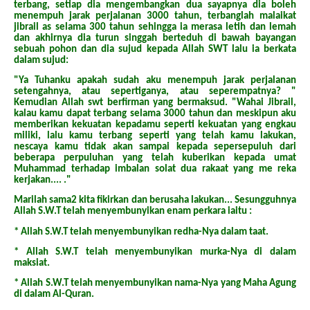
terbang, setiap dia mengembangkan dua sayapnya dia boleh
menempuh jarak perjalanan 3000 tahun, terbanglah malaikat
jibrail as selama 300 tahun sehingga ia merasa letih dan lemah
dan akhirnya dia turun singgah berteduh di bawah bayangan
sebuah pohon dan dia sujud kepada Allah SWT lalu ia berkata
dalam sujud:
"Ya Tuhanku apakah sudah aku menempuh jarak perjalanan
setengahnya, atau sepertiganya, atau seperempatnya? "
Kemudian Allah swt berfirman yang bermaksud. "Wahai Jibrail,
kalau kamu dapat terbang selama 3000 tahun dan meskipun aku
memberikan kekuatan kepadamu seperti kekuatan yang engkau
miliki, lalu kamu terbang seperti yang telah kamu lakukan,
nescaya kamu tidak akan sampai kepada sepersepuluh dari
beberapa perpuluhan yang telah kuberikan kepada umat
Muhammad terhadap imbalan solat dua rakaat yang me reka
kerjakan.... ."
Marilah sama2 kita fikirkan dan berusaha lakukan... Sesungguhnya
Allah S.W.T telah menyembunyikan enam perkara iaitu :
* Allah S.W.T telah menyembunyikan redha-Nya dalam taat.
* Allah S.W.T telah menyembunyikan murka-Nya di dalam
maksiat.
* Allah S.W.T telah menyembunyikan nama-Nya yang Maha Agung
di dalam Al-Quran.