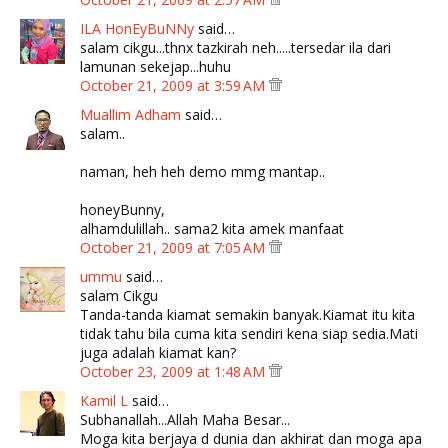
ILA HonEyBuNNy
said…
salam cikgu...thnx tazkirah neh.....tersedar ila dari
lamunan sekejap...huhu
October 21, 2009 at 3:59 AM
Muallim Adham
said…
salam..
naman, heh heh demo mmg mantap..
honeyBunny,
alhamdulillah.. sama2 kita amek manfaat
October 21, 2009 at 7:05 AM
ummu
said…
salam Cikgu
Tanda-tanda kiamat semakin banyak.Kiamat itu kita
tidak tahu bila cuma kita sendiri kena siap sedia.Mati
juga adalah kiamat kan?
October 23, 2009 at 1:48 AM
Kamil L
said…
Subhanallah...Allah Maha Besar...
Moga kita berjaya d dunia dan akhirat dan moga apa