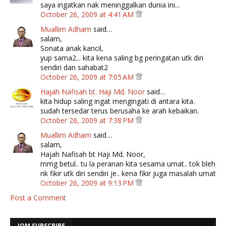
saya ingatkan nak meninggalkan dunia ini...
October 26, 2009 at 4:41 AM
Muallim Adham
said…
salam,
Sonata anak kancil,
yup sama2... kita kena saling bg peringatan utk diri
sendiri dan sahabat2
October 26, 2009 at 7:05 AM
Hajah Nafisah bt. Haji Md. Noor
said…
kita hidup saling ingat mengingati di antara kita.
sudah tersedar terus berusaha ke arah kebaikan.
October 26, 2009 at 7:38 PM
Muallim Adham
said…
salam,
Hajah Nafisah bt Haji Md. Noor,
mmg betul.. tu la peranan kita sesama umat.. tok bleh
nk fikir utk diri sendiri je.. kena fikir juga masalah umat
October 26, 2009 at 9:13 PM
Post a Comment
JOM SUBSCRIBE