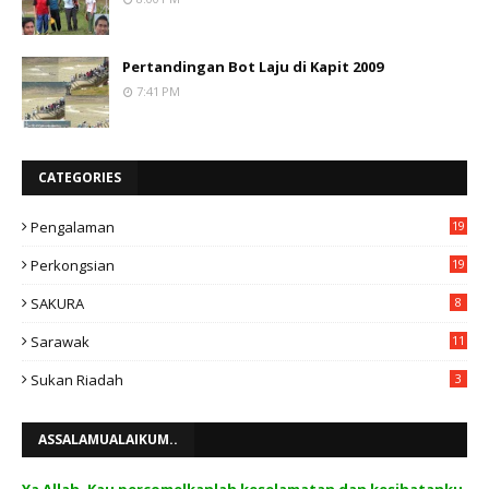
Pertandingan Bot Laju di Kapit 2009
7:41 PM
CATEGORIES
Pengalaman
19
Perkongsian
19
SAKURA
8
Sarawak
11
Sukan Riadah
3
ASSALAMUALAIKUM..