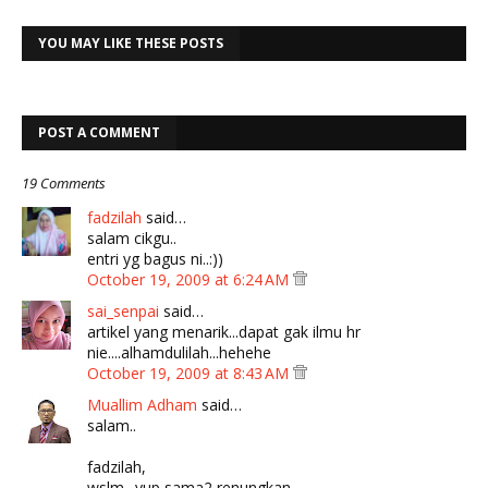
YOU MAY LIKE THESE POSTS
POST A COMMENT
19 Comments
fadzilah
said…
salam cikgu..
entri yg bagus ni..:))
October 19, 2009 at 6:24 AM
sai_senpai
said…
artikel yang menarik...dapat gak ilmu hr
nie....alhamdulilah...hehehe
October 19, 2009 at 8:43 AM
Muallim Adham
said…
salam..
fadzilah,
wslm.. yup sama2 renungkan