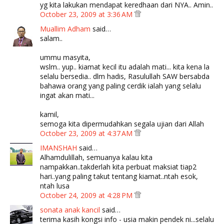
yg kita lakukan mendapat keredhaan dari NYA.. Amin..
October 23, 2009 at 3:36 AM
Muallim Adham
said…
salam..
ummu masyita,
wslm.. yup.. kiamat kecil itu adalah mati... kita kena la
selalu bersedia.. dlm hadis, Rasulullah SAW bersabda
bahawa orang yang paling cerdik ialah yang selalu
ingat akan mati...
kamil,
semoga kita dipermudahkan segala ujian dari Allah
October 23, 2009 at 4:37 AM
IMANSHAH
said…
Alhamdulillah, semuanya kalau kita
nampakkan..takderlah kita perbuat maksiat tiap2
hari..yang paling takut tentang kiamat..ntah esok,
ntah lusa
October 24, 2009 at 4:28 PM
sonata anak kancil
said…
terima kasih kongsi info - usia makin pendek ni...selalu