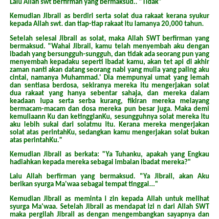
Lalu Allah swt berfirman yang bermaksud.. "Tidak"
Kemudian Jibrail as berdiri serta solat dua rakaat kerana syukur
kepada Allah swt. dan tiap-tiap rakaat itu lamanya 20,000 tahun.
Setelah selesai Jibrail as solat, maka Allah SWT berfirman yang
bermaksud. "Wahai Jibrail, kamu telah menyembah aku dengan
ibadah yang bersungguh-sungguh, dan tidak ada seorang pun yang
menyembah kepadaku seperti ibadat kamu, akan tet api di akhir
zaman nanti akan datang seorang nabi yang mulia yang paling aku
cintai, namanya Muhammad.' Dia mempunyai umat yang lemah
dan sentiasa berdosa, sekiranya mereka itu mengerjakan solat
dua rakaat yang hanya sebentar sahaja, dan mereka dalam
keadaan lupa serta serba kurang, fikiran mereka melayang
bermacam-macam dan dosa mereka pun besar juga. Maka demi
kemuliaann Ku dan ketinggianKu, sesungguhnya solat mereka itu
aku lebih sukai dari solatmu itu. Kerana mereka mengerjakan
solat atas perintahKu, sedangkan kamu mengerjakan solat bukan
atas perintahKu."
Kemudian Jibrail as berkata: "Ya Tuhanku, apakah yang Engkau
hadiahkan kepada mereka sebagai imbalan ibadat mereka?"
Lalu Allah berfirman yang bermaksud. "Ya Jibrail, akan Aku
berikan syurga Ma'waa sebagai tempat tinggal..."
Kemudian Jibrail as meminta i zin kepada Allah untuk melihat
syurga Ma'waa. Setelah Jibrail as mendapat izi n dari Allah SWT
maka pergilah Jibrail as dengan mengembangkan sayapnya dan