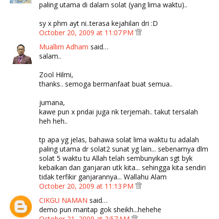
paling utama di dalam solat (yang lima waktu)..
sy x phm ayt ni..terasa kejahilan dri :D
October 20, 2009 at 11:07 PM
Muallim Adham
said…
salam..
Zool Hilmi,
thanks.. semoga bermanfaat buat semua..
jumana,
kawe pun x pndai juga nk terjemah.. takut tersalah
heh heh..
tp apa yg jelas, bahawa solat lima waktu tu adalah
paling utama dr solat2 sunat yg lain... sebenarnya dlm
solat 5 waktu tu Allah telah sembunyikan sgt byk
kebaikan dan ganjaran utk kita... sehingga kita sendiri
tidak terfikir ganjarannya... Wallahu Alam
October 20, 2009 at 11:13 PM
CIKGU NAMAN
said…
demo pun mantap gok sheikh...hehehe
October 21, 2009 at 2:57 AM