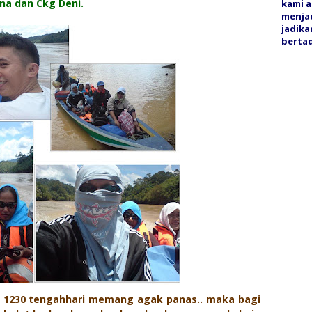
na dan Ckg Deni.
kami a
menjad
jadika
bertaq
m 1230 tengahhari memang agak panas.. maka bagi