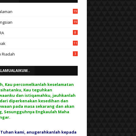
alaman
19
ngsian
19
RA
8
wak
11
 Riadah
3
ALAMUALAIKUM..
ah, Kau percomelkanlah keselamatan
esihatanku, Kau teguhkan
waanku dan istiqamahku, jauhkanlah
 dari diperkenakan kesedihan dan
ewaan pada masa sekarang dan akan
g, Sesungguhnya Engkaulah Maha
ngar.
 Tuhan kami, anugerahkanlah kepada