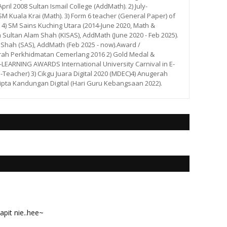
ril 2008 Sultan Ismail College (AddMath). 2) July-
 Kuala Krai (Math). 3) Form 6 teacher (General Paper) of
. 4) SM Sains Kuching Utara (2014-June 2020, Math &
m Sultan Alam Shah (KISAS), AddMath (June 2020 - Feb 2025).
 Shah (SAS), AddMath (Feb 2025 - now).Award /
rah Perkhidmatan Cemerlang 2016 2) Gold Medal &
ARNING AWARDS International University Carnival in E-
E-Teacher) 3) Cikgu Juara Digital 2020 (MDEC)4) Anugerah
ipta Kandungan Digital (Hari Guru Kebangsaan 2022).
apit nie..hee~