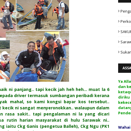
Peng
Perko
SAKU
Sara
Sukan
ASS
Ya All
dan k
k ni panjang.. tapi kecik jah heh heh... muat la 6
ketaq
kepada driver termasuk sumbangan peribadi kerana
diriku
ak mahal, so kami kongsi bayar kos tersebut..
kekec
t kecik ni sangat menyeronokkan.. walaupun dalam
datan
Pende
 rasa sakit.. tapi pengalaman ni la yang dicari
a rutin harian masyarakat di hulu Sarawak ni..
g iaitu Ckg Ganis (pengetua Balleh), Ckg Ngu (PK1
Wahai