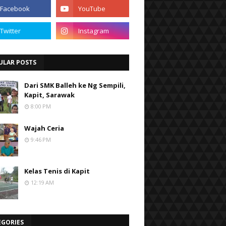
ULAR POSTS
Dari SMK Balleh ke Ng Sempili,
Kapit, Sarawak
8:00 PM
Wajah Ceria
9:46 PM
Kelas Tenis di Kapit
12:19 AM
EGORIES