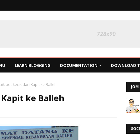
NU
LEARN BLOGGING
DOCUMENTATION
DOWNLOAD TH
aik bot kecik dari Kapit ke Balleh
JOM 
 Kapit ke Balleh
SOCI