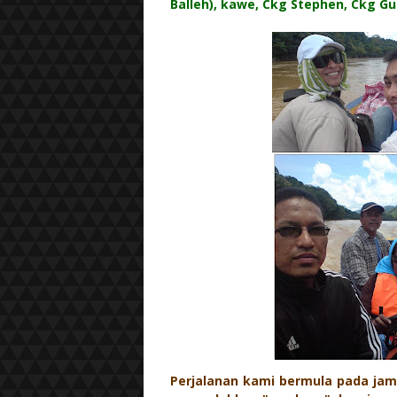
Balleh), kawe, Ckg Stephen, Ckg Gu
Perjalanan kami bermula pada ja