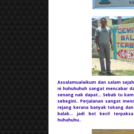
Assalamualaikum dan salam sejah
ni huhuhuhuh sangat mencabar d
senang nak dapat... Sebab tu kam
sebegini.. Perjalanan sangat me
rejang kerana banyak tokang dan
balak... jadi bot kecil terpa
huhuhuhu..