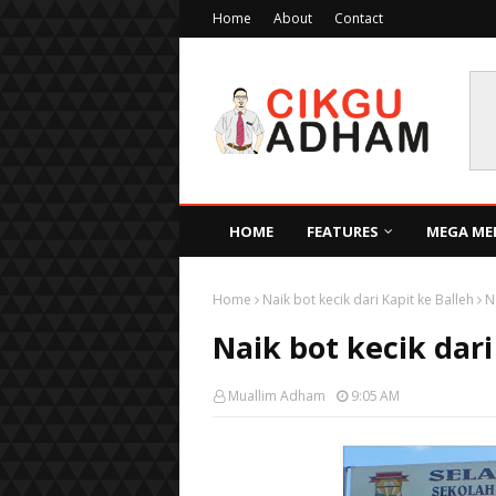
Home
About
Contact
HOME
FEATURES
MEGA ME
Home
Naik bot kecik dari Kapit ke Balleh
N
Naik bot kecik dari
Muallim Adham
9:05 AM