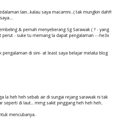
pedalaman lain...kalau saya macamni...( tak mungkin dah!!!
aya....
Tembeling & pernah menyeberang Sg Sarawak ( ? - yang
ut perut - suke tu memang la dapat pengalaman ---he3x
pengalaman di sini- at least saya belajar melalui blog
ga la heh heh sebab air di sungai rejang sarawak ni tak
r seperti di laut... mmg sakit pinggang heh heh heh..
ntuk mencubanya..