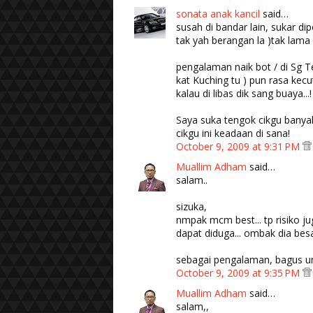
sonata anak kancil
said…
susah di bandar lain, sukar di
tak yah berangan la )tak lama s
pengalaman naik bot / di Sg 
kat Kuching tu ) pun rasa kec
kalau di libas dik sang buaya...!
Saya suka tengok cikgu banyak 
cikgu ini keadaan di sana!
October 9, 2009 at 9:31 PM
Muallim Adham
said…
salam..
sizuka,
nmpak mcm best... tp risiko ju
dapat diduga... ombak dia besa
sebagai pengalaman, bagus u
October 9, 2009 at 9:35 PM
Muallim Adham
said…
salam,,