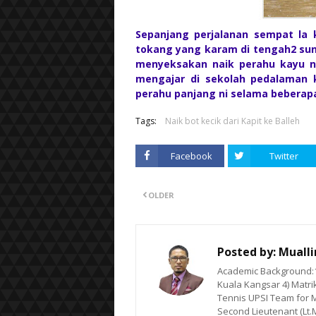
Sepanjang perjalanan sempat la
tokang yang karam di tengah2 sun
menyeksakan naik perahu kayu n
mengajar di sekolah pedalaman 
perahu panjang ni selama beberap
Tags:
Naik bot kecik dari Kapit ke Balleh
Facebook
Twitter
OLDER
Posted by:
Muall
Academic Background:1)
Kuala Kangsar 4) Matrik
Tennis UPSI Team for M
Second Lieutenant (Lt.