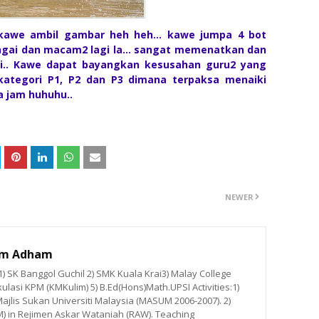
 kawe ambil gambar heh heh... kawe jumpa 4 bot
gai dan macam2 lagi la... sangat memenatkan dan
i.. Kawe dapat bayangkan kesusahan guru2 yang
kategori P1, P2 dan P3 dimana terpaksa menaiki
a jam huhuhu..
NEWER
im Adham
 SK Banggol Guchil 2) SMK Kuala Krai3) Malay College
ulasi KPM (KMKulim) 5) B.Ed(Hons)Math.UPSI Activities:1)
ajlis Sukan Universiti Malaysia (MASUM 2006-2007). 2)
M) in Rejimen Askar Wataniah (RAW). Teaching