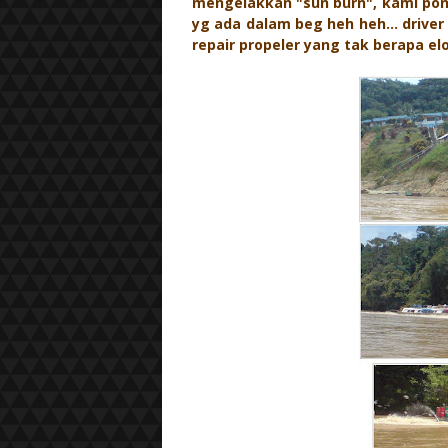
mengelakkan "sun burn", kami pon
yg ada dalam beg heh heh... driver
repair propeler yang tak berapa el