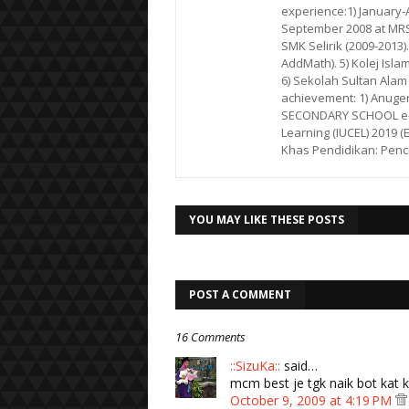
experience:1) January-Ap
September 2008 at MRSM
SMK Selirik (2009-2013)
AddMath). 5) Kolej Isla
6) Sekolah Sultan Alam
achievement: 1) Anuge
SECONDARY SCHOOL e-LE
Learning (IUCEL) 2019 (
Khas Pendidikan: Penc
YOU MAY LIKE THESE POSTS
POST A COMMENT
16 Comments
::SizuKa::
said…
mcm best je tgk naik bot kat k
October 9, 2009 at 4:19 PM