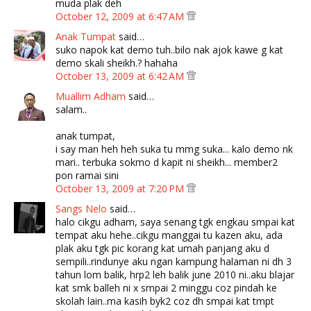
muda plak deh
October 12, 2009 at 6:47 AM
Anak Tumpat
said…
suko napok kat demo tuh..bilo nak ajok kawe g kat
demo skali sheikh.? hahaha
October 13, 2009 at 6:42 AM
Muallim Adham
said…
salam..
anak tumpat,
i say man heh heh suka tu mmg suka... kalo demo nk
mari.. terbuka sokmo d kapit ni sheikh... member2
pon ramai sini
October 13, 2009 at 7:20 PM
Sangs Nelo
said…
halo cikgu adham, saya senang tgk engkau smpai kat
tempat aku hehe..cikgu manggai tu kazen aku, ada
plak aku tgk pic korang kat umah panjang aku d
sempili..rindunye aku ngan kampung halaman ni dh 3
tahun lom balik, hrp2 leh balik june 2010 ni..aku blajar
kat smk balleh ni x smpai 2 minggu coz pindah ke
skolah lain..ma kasih byk2 coz dh smpai kat tmpt