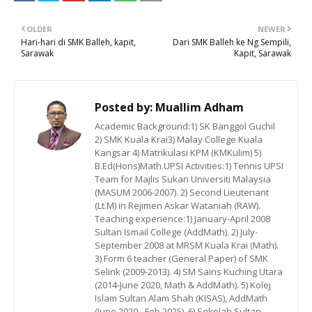
OLDER
NEWER
Hari-hari di SMK Balleh, kapit,
Dari SMK Balleh ke Ng Sempili,
Sarawak
Kapit, Sarawak
Posted by:
Muallim Adham
Academic Background:1) SK Banggol Guchil
2) SMK Kuala Krai3) Malay College Kuala
Kangsar 4) Matrikulasi KPM (KMKulim) 5)
B.Ed(Hons)Math.UPSI Activities:1) Tennis UPSI
Team for Majlis Sukan Universiti Malaysia
(MASUM 2006-2007). 2) Second Lieutenant
(Lt.M) in Rejimen Askar Wataniah (RAW).
Teaching experience:1) January-April 2008
Sultan Ismail College (AddMath). 2) July-
September 2008 at MRSM Kuala Krai (Math).
3) Form 6 teacher (General Paper) of SMK
Selirik (2009-2013). 4) SM Sains Kuching Utara
(2014-June 2020, Math & AddMath). 5) Kolej
Islam Sultan Alam Shah (KISAS), AddMath
(June 2020 - Feb 2025). 6) Sekolah Sultan