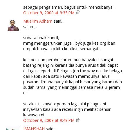
sebagai pengalaman, bagus untuk mencubanya..
October 9, 2009 at 9:35 PM
Muallim Adham
said…
salam,,
sonata anak kancil,
mmg menggerunkan juga... byk juga kes org iban
nmpak buaya.. tp kita kuatksn semangat..
kes bot dan perahu karam pun banyak di sungai
batang rejang ni kerana dia punya arus tidak dapat
diduga.. seperti di Pelagus (on the way nak ke belaga
dari kapit) ada satu kawasan memounyai arus
pusaran dimana banyak kapal besar yang karam dan
sudah ramai yang meninggal semasa melalui jeram
ni...
setakat ni kawe x pernah lagi lalui pelagus ni...
insyaAllah kalau ada rezeki ingin melihat sendiri
kawasan ni
October 9, 2009 at 9:49 PM
IMANSHAH
said…