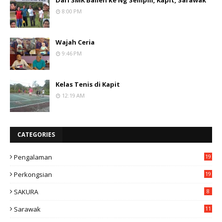
Dari SMK Balleh ke Ng Sempili, Kapit, Sarawak
8:00 PM
Wajah Ceria
9:46 PM
Kelas Tenis di Kapit
12:19 AM
CATEGORIES
Pengalaman
19
Perkongsian
19
SAKURA
8
Sarawak
11