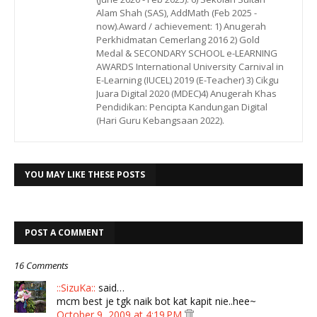
Alam Shah (SAS), AddMath (Feb 2025 -
now).Award / achievement: 1) Anugerah
Perkhidmatan Cemerlang 2016 2) Gold
Medal & SECONDARY SCHOOL e-LEARNING
AWARDS International University Carnival in
E-Learning (IUCEL) 2019 (E-Teacher) 3) Cikgu
Juara Digital 2020 (MDEC)4) Anugerah Khas
Pendidikan: Pencipta Kandungan Digital
(Hari Guru Kebangsaan 2022).
YOU MAY LIKE THESE POSTS
POST A COMMENT
16 Comments
::SizuKa::
said…
mcm best je tgk naik bot kat kapit nie..hee~
October 9, 2009 at 4:19 PM