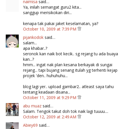
naimisa
said…
Ya, inilah semangat guru2 kita...
sanggup merisikokan diri...
kenapa tak pakai jaket keselamatan, ya?
October 10, 2009 at 7:39 PM
pijankodok
said…
salam...
apa khabar..?
seronok kan naik bot kecik.. sg rejang tu ada buaya
kan...?
hmm... ingat nak plan kesana berkayak di sungai
rejang... tapi bujang senang itulah yg terhenti kejap
projek 'den.. huhuhuhu...
blog lagi yer.. upload gambar2.. atleast saya tahu
tentang keadaan disana...
October 11, 2009 at 9:29 PM
abu muaz
said…
Salam. Tengok takut doh tok naik lagi tuuuu....
October 12, 2009 at 2:49 AM
Abiey69
said…