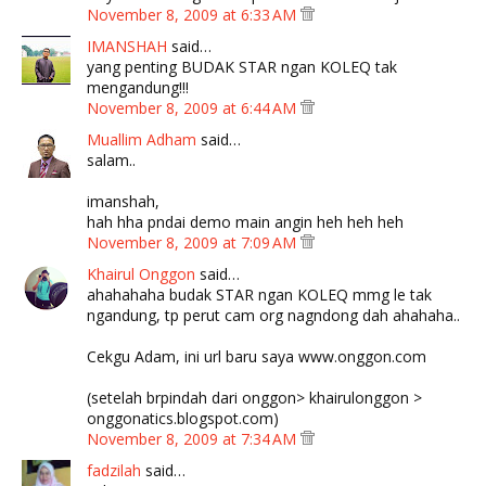
November 8, 2009 at 6:33 AM
IMANSHAH
said…
yang penting BUDAK STAR ngan KOLEQ tak
mengandung!!!
November 8, 2009 at 6:44 AM
Muallim Adham
said…
salam..
imanshah,
hah hha pndai demo main angin heh heh heh
November 8, 2009 at 7:09 AM
Khairul Onggon
said…
ahahahaha budak STAR ngan KOLEQ mmg le tak
ngandung, tp perut cam org nagndong dah ahahaha..
Cekgu Adam, ini url baru saya www.onggon.com
(setelah brpindah dari onggon> khairulonggon >
onggonatics.blogspot.com)
November 8, 2009 at 7:34 AM
fadzilah
said…