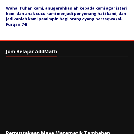
Wahai Tuhan kami, anugerahkanlah kepada kami agar isteri
kami dan anak cucu kami menjadi penyenang hati kami, dan
jadikanlah kami pemimpin bagi orang2 yang bertaqwa (al-
Furqan:74)
Jom Belajar AddMath
Perpustakaan Maya Matematik Tambahan