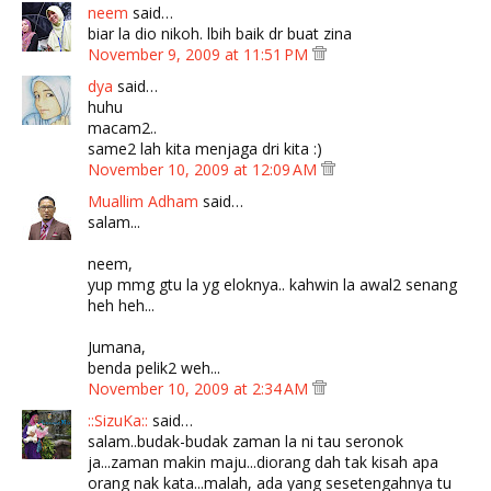
neem
said…
biar la dio nikoh. lbih baik dr buat zina
November 9, 2009 at 11:51 PM
dya
said…
huhu
macam2..
same2 lah kita menjaga dri kita :)
November 10, 2009 at 12:09 AM
Muallim Adham
said…
salam...
neem,
yup mmg gtu la yg eloknya.. kahwin la awal2 senang
heh heh...
Jumana,
benda pelik2 weh...
November 10, 2009 at 2:34 AM
::SizuKa::
said…
salam..budak-budak zaman la ni tau seronok
ja...zaman makin maju...diorang dah tak kisah apa
orang nak kata...malah, ada yang sesetengahnya tu