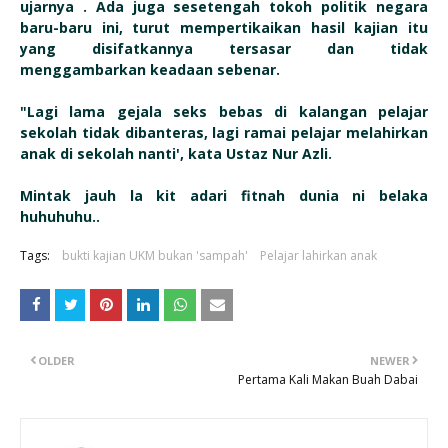
ujarnya . Ada juga sesetengah tokoh politik negara
baru-baru ini, turut mempertikaikan hasil kajian itu
yang disifatkannya tersasar dan tidak
menggambarkan keadaan sebenar.
"Lagi lama gejala seks bebas di kalangan pelajar
sekolah tidak dibanteras, lagi ramai pelajar melahirkan
anak di sekolah nanti', kata Ustaz Nur Azli.
Mintak jauh la kit adari fitnah dunia ni belaka
huhuhuhu..
Tags:
bukti kajian UKM bukan 'sampah'
Pelajar lahirkan anak
OLDER
NEWER
Pertama Kali Makan Buah Dabai