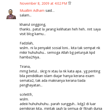
November 8, 2009 at 4:02 PM
Muallim Adham
said…
salam...
khairul onggong,
thanks.. patut la jarang kelihatan heh heh.. nnt saya
visit blog kamu...
Fadzilah,
wslm.. ni la penyakit sosial loni... kita tak sempat nk
mikir huhuhuhu... semoga Allah bg petunjuk kpd
hamba2Nya..
Tirana,
mmg betul... skrg ni xtau la nk kata apa.. yg penting
bila pendidikan islam diajar hanya kerana exam
semata2, tak ada maknanya kerana tiada
penghayatan...
scrlettfr,
wslm.
adeiii huhuhuhuhu.. parah sungguh... kdg2 di luar
pemikiran kita.. mintak jauh la semua dr fitnah dunia