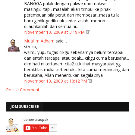
BANGGA pulak dengan pakwe dan makwe
masing2...tapi, masalah akan timbul ke pihak
perempuan bila perut dah membesar...masa tu la
baru gedik-gedik nak sedar..aishh...mohon
dijauhkanlah dari semua ni...
November 10, 2009 at 3:19 PM
Muallim Adham
said…
sizuka,
wslm.. yup.. tugas cikgu sebenarnya belum tercapai
dan entah tercapai atau tidak... cikgu cuma berusaha...
dlm hati ni tertanam cita2 utk lihat masyarakat yg
berakhlak mulia terbentuk... kita cuma merancang dan
berusaha, Allah menentukan segala2nya
November 10, 2009 at 10:12 PM
Post a Comment
JOM SUBSCRIBE