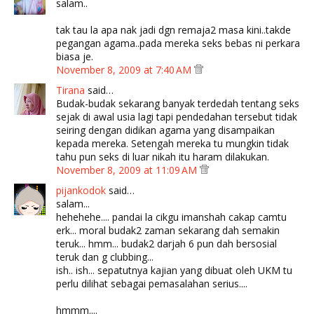
salam..
tak tau la apa nak jadi dgn remaja2 masa kini..takde
pegangan agama..pada mereka seks bebas ni perkara
biasa je.
November 8, 2009 at 7:40 AM
Tirana
said…
Budak-budak sekarang banyak terdedah tentang seks
sejak di awal usia lagi tapi pendedahan tersebut tidak
seiring dengan didikan agama yang disampaikan
kepada mereka. Setengah mereka tu mungkin tidak
tahu pun seks di luar nikah itu haram dilakukan.
November 8, 2009 at 11:09 AM
pijankodok
said…
salam...
hehehehe.... pandai la cikgu imanshah cakap camtu
erk... moral budak2 zaman sekarang dah semakin
teruk... hmm... budak2 darjah 6 pun dah bersosial
teruk dan g clubbing...
ish.. ish... sepatutnya kajian yang dibuat oleh UKM tu
perlu dilihat sebagai pemasalahan serius....
hmmm....