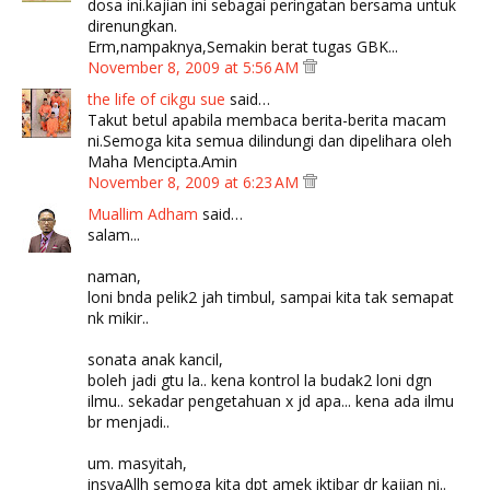
dosa ini.kajian ini sebagai peringatan bersama untuk
direnungkan.
Erm,nampaknya,Semakin berat tugas GBK...
November 8, 2009 at 5:56 AM
the life of cikgu sue
said…
Takut betul apabila membaca berita-berita macam
ni.Semoga kita semua dilindungi dan dipelihara oleh
Maha Mencipta.Amin
November 8, 2009 at 6:23 AM
Muallim Adham
said…
salam...
naman,
loni bnda pelik2 jah timbul, sampai kita tak semapat
nk mikir..
sonata anak kancil,
boleh jadi gtu la.. kena kontrol la budak2 loni dgn
ilmu.. sekadar pengetahuan x jd apa... kena ada ilmu
br menjadi..
um. masyitah,
insyaAllh semoga kita dpt amek iktibar dr kajian ni..