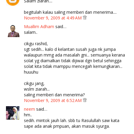
Salam ziarah....
begitulah kalau saling memberi dan menerima....
November 9, 2009 at 4:49 AM
Muallim Adham
said…
salam..
cikgu rashid,
sgt sedih... kalo d kelantan susah juga nk jumpa
walaupun mmg ada masalah gni... semuanya kerana
solat yg diamalkan tidak dijiwai dgn betul sehingga
solat kita tidak mamppu mencegah kemungkaran...
huuuhu
cikgu jang,
wslm ziarah...
saling memberi dan menerima?
November 9, 2009 at 6:52 AM
neem
said…
hm..
sedih. mintok jauh lah. sbb tu Rasulullah saw kata
sape ada anak pmpuan, akan masuk syurga.