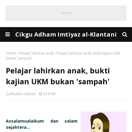
Cikgu Adham Imtiyaz al-Klantani
Home
Pelajar lahirkan anak
Pelajar lahirkan anak, bukti kajian UKM
bukan 'sampah'
Pelajar lahirkan anak, bukti
kajian UKM bukan 'sampah'
Muallim Adham
4:16 AM
Assalamualaikum dan salam
sejahtera...