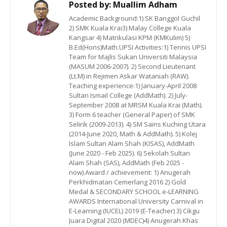
Posted by:
Muallim Adham
Academic Background:1) SK Banggol Guchil
2) SMK Kuala Krai3) Malay College Kuala
Kangsar 4) Matrikulasi KPM (KMKulim) 5)
B.Ed(Hons)Math.UPSI Activities:1) Tennis UPSI
Team for Majlis Sukan Universiti Malaysia
(MASUM 2006-2007). 2) Second Lieutenant
(Lt.M) in Rejimen Askar Wataniah (RAW).
Teaching experience:1) January-April 2008
Sultan Ismail College (AddMath). 2) July-
September 2008 at MRSM Kuala Krai (Math).
3) Form 6 teacher (General Paper) of SMK
Selirik (2009-2013). 4) SM Sains Kuching Utara
(2014-June 2020, Math & AddMath). 5) Kolej
Islam Sultan Alam Shah (KISAS), AddMath
(June 2020 - Feb 2025). 6) Sekolah Sultan
Alam Shah (SAS), AddMath (Feb 2025 -
now).Award / achievement: 1) Anugerah
Perkhidmatan Cemerlang 2016 2) Gold
Medal & SECONDARY SCHOOL e-LEARNING
AWARDS International University Carnival in
E-Learning (IUCEL) 2019 (E-Teacher) 3) Cikgu
Juara Digital 2020 (MDEC)4) Anugerah Khas