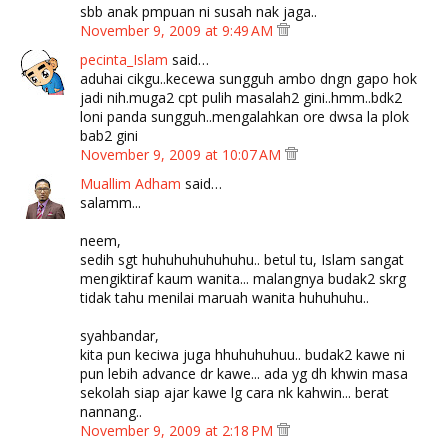
sbb anak pmpuan ni susah nak jaga..
November 9, 2009 at 9:49 AM
pecinta_Islam
said…
aduhai cikgu..kecewa sungguh ambo dngn gapo hok
jadi nih.muga2 cpt pulih masalah2 gini..hmm..bdk2
loni panda sungguh..mengalahkan ore dwsa la plok
bab2 gini
November 9, 2009 at 10:07 AM
Muallim Adham
said…
salamm...
neem,
sedih sgt huhuhuhuhuhuhu.. betul tu, Islam sangat
mengiktiraf kaum wanita... malangnya budak2 skrg
tidak tahu menilai maruah wanita huhuhuhu..
syahbandar,
kita pun keciwa juga hhuhuhuhuu.. budak2 kawe ni
pun lebih advance dr kawe... ada yg dh khwin masa
sekolah siap ajar kawe lg cara nk kahwin... berat
nannang..
November 9, 2009 at 2:18 PM