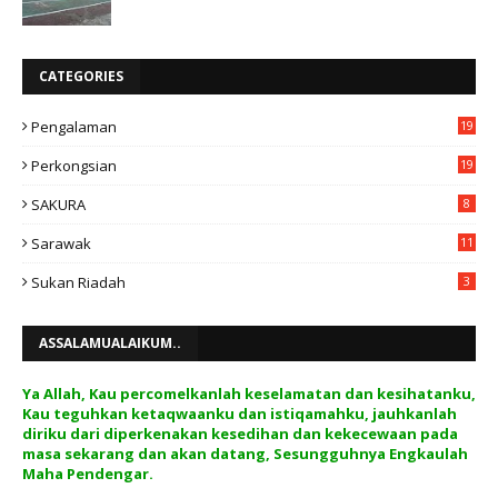
CATEGORIES
Pengalaman
19
Perkongsian
19
SAKURA
8
Sarawak
11
Sukan Riadah
3
ASSALAMUALAIKUM..
Ya Allah, Kau percomelkanlah keselamatan dan kesihatanku,
Kau teguhkan ketaqwaanku dan istiqamahku, jauhkanlah
diriku dari diperkenakan kesedihan dan kekecewaan pada
masa sekarang dan akan datang, Sesungguhnya Engkaulah
Maha Pendengar.