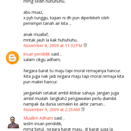
mmg sedih huhuhuhu..
abu muaz,
x pyh tunggu, kajian ni dh pun diperlekeh oleh
pemimpin tanah air kita ...
anak muallaf,
mntak jauh la kak huhuhuhu..
November 8, 2009 at 11:32 PM
insan pendidik
said…
salam cikgu adham,
Negara barat tu maju tapi moral remajanya hancur.
Kita juga nak jadi negara maju tapi moral remaja kita
pun makin hancur.
janganlah setakat ambil iktibar sahaja. Jangan juga
ambil mudah. langkah2 pengawalan perlu diambil.
nampak da dunia semakin ke akhir zaman...
November 9, 2009 at 2:29 AM
Muallim Adham
said…
wslm insan pendidik,
mmg betul.. negara barat maju.. di barat juga la