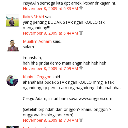
insyaAllh semoga kita dpt amek iktibar dr kajian ni..
November 8, 2009 at 6:33 AM
IMANSHAH
said…
yang penting BUDAK STAR ngan KOLEQ tak
mengandung!!!
November 8, 2009 at 6:44 AM
Muallim Adham
said…
salam..
imanshah,
hah hha pndai demo main angin heh heh heh
November 8, 2009 at 7:09 AM
Khairul Onggon
said…
ahahahaha budak STAR ngan KOLEQ mmg le tak
ngandung, tp perut cam org nagndong dah ahahaha..
Cekgu Adam, ini url baru saya www.onggon.com
(setelah brpindah dari onggon> khairulonggon >
onggonatics.blogspot.com)
November 8, 2009 at 7:34 AM