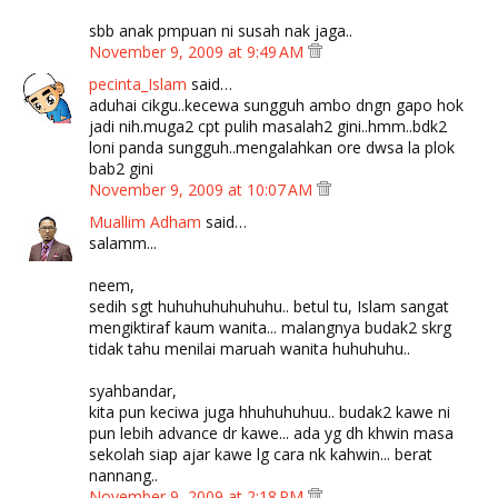
sbb anak pmpuan ni susah nak jaga..
November 9, 2009 at 9:49 AM
pecinta_Islam
said…
aduhai cikgu..kecewa sungguh ambo dngn gapo hok
jadi nih.muga2 cpt pulih masalah2 gini..hmm..bdk2
loni panda sungguh..mengalahkan ore dwsa la plok
bab2 gini
November 9, 2009 at 10:07 AM
Muallim Adham
said…
salamm...
neem,
sedih sgt huhuhuhuhuhuhu.. betul tu, Islam sangat
mengiktiraf kaum wanita... malangnya budak2 skrg
tidak tahu menilai maruah wanita huhuhuhu..
syahbandar,
kita pun keciwa juga hhuhuhuhuu.. budak2 kawe ni
pun lebih advance dr kawe... ada yg dh khwin masa
sekolah siap ajar kawe lg cara nk kahwin... berat
nannang..
November 9, 2009 at 2:18 PM