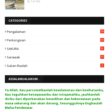
7:41 PM
CATEGORIES
Pengalaman
19
Perkongsian
19
SAKURA
8
Sarawak
11
Sukan Riadah
3
ASSALAMUALAIKUM..
Ya Allah, Kau percomelkanlah keselamatan dan kesihatanku,
Kau teguhkan ketaqwaanku dan istiqamahku, jauhkanlah
diriku dari diperkenakan kesedihan dan kekecewaan pada
masa sekarang dan akan datang, Sesungguhnya Engkaulah
Maha Pendengar.