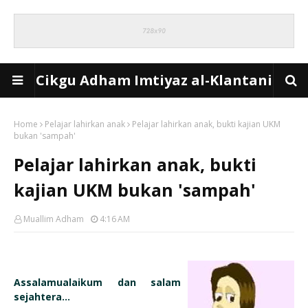
Cikgu Adham Imtiyaz al-Klantani
Home
Pelajar lahirkan anak
Pelajar lahirkan anak, bukti kajian UKM
bukan 'sampah'
Pelajar lahirkan anak, bukti
kajian UKM bukan 'sampah'
Muallim Adham
4:16 AM
Assalamualaikum dan salam
sejahtera...