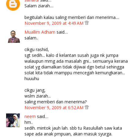
Salam ziarah....
begitulah kalau saling memberi dan menerima....
November 9, 2009 at 4:49 AM
Muallim Adham
said…
salam..
cikgu rashid,
sgt sedih... kalo d kelantan susah juga nk jumpa
walaupun mmg ada masalah gni... semuanya kerana
solat yg diamalkan tidak dijiwai dgn betul sehingga
solat kita tidak mamppu mencegah kemungkaran...
huuuhu
cikgu jang,
wslm ziarah...
saling memberi dan menerima?
November 9, 2009 at 6:52 AM
neem
said…
hm..
sedih. mintok jauh lah. sbb tu Rasulullah saw kata
sape ada anak pmpuan, akan masuk syurga.