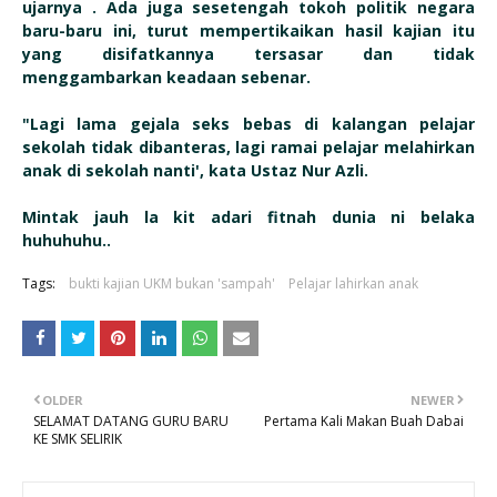
ujarnya . Ada juga sesetengah tokoh politik negara
baru-baru ini, turut mempertikaikan hasil kajian itu
yang disifatkannya tersasar dan tidak
menggambarkan keadaan sebenar.
"Lagi lama gejala seks bebas di kalangan pelajar
sekolah tidak dibanteras, lagi ramai pelajar melahirkan
anak di sekolah nanti', kata Ustaz Nur Azli.
Mintak jauh la kit adari fitnah dunia ni belaka
huhuhuhu..
Tags:
bukti kajian UKM bukan 'sampah'
Pelajar lahirkan anak
OLDER
NEWER
SELAMAT DATANG GURU BARU
Pertama Kali Makan Buah Dabai
KE SMK SELIRIK