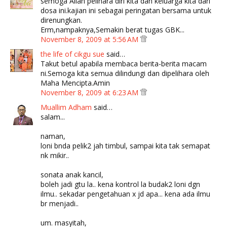
semoga Allah pelihara diri kita dan keluarga kita dari
dosa ini.kajian ini sebagai peringatan bersama untuk
direnungkan.
Erm,nampaknya,Semakin berat tugas GBK...
November 8, 2009 at 5:56 AM
the life of cikgu sue
said…
Takut betul apabila membaca berita-berita macam
ni.Semoga kita semua dilindungi dan dipelihara oleh
Maha Mencipta.Amin
November 8, 2009 at 6:23 AM
Muallim Adham
said…
salam...
naman,
loni bnda pelik2 jah timbul, sampai kita tak semapat
nk mikir..
sonata anak kancil,
boleh jadi gtu la.. kena kontrol la budak2 loni dgn
ilmu.. sekadar pengetahuan x jd apa... kena ada ilmu
br menjadi..
um. masyitah,