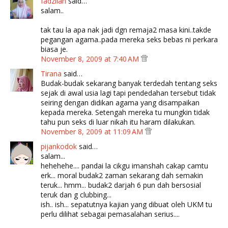
fadzilah
said…
salam..
tak tau la apa nak jadi dgn remaja2 masa kini..takde
pegangan agama..pada mereka seks bebas ni perkara
biasa je.
November 8, 2009 at 7:40 AM
Tirana
said…
Budak-budak sekarang banyak terdedah tentang seks
sejak di awal usia lagi tapi pendedahan tersebut tidak
seiring dengan didikan agama yang disampaikan
kepada mereka. Setengah mereka tu mungkin tidak
tahu pun seks di luar nikah itu haram dilakukan.
November 8, 2009 at 11:09 AM
pijankodok
said…
salam...
hehehehe.... pandai la cikgu imanshah cakap camtu
erk... moral budak2 zaman sekarang dah semakin
teruk... hmm... budak2 darjah 6 pun dah bersosial
teruk dan g clubbing...
ish.. ish... sepatutnya kajian yang dibuat oleh UKM tu
perlu dilihat sebagai pemasalahan serius....