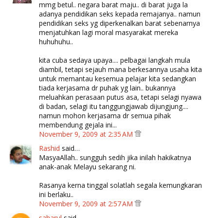
mmg betul.. negara barat maju.. di barat juga la
adanya pendidikan seks kepada remajanya.. namun
pendidikan seks yg diperkenalkan barat sebenarnya
menjatuhkan lagi moral masyarakat mereka
huhuhuhu..
kita cuba sedaya upaya.... pelbagai langkah mula
diambil, tetapi sejauh mana berkesannya usaha kita
untuk memantau kesemua pelajar kita sedangkan
tiada kerjasama dr puhak yg lain.. bukannya
meluahkan perasaan putus asa, tetapi selagi nyawa
di badan, selagi itu tanggungjawab dijungjung....
namun mohon kerjasama dr semua pihak
membendung gejala ini...
November 9, 2009 at 2:35 AM
Rashid
said…
MasyaAllah.. sungguh sedih jika inilah hakikatnya
anak-anak Melayu sekarang ni.
Rasanya kerna tinggal solatlah segala kemungkaran
ini berlaku..
November 9, 2009 at 2:57 AM
saharul
said…