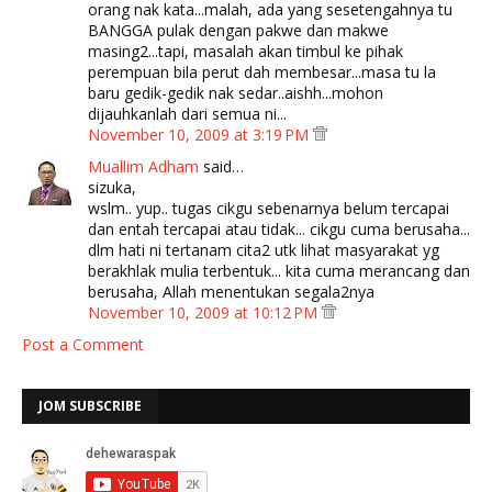
orang nak kata...malah, ada yang sesetengahnya tu
BANGGA pulak dengan pakwe dan makwe
masing2...tapi, masalah akan timbul ke pihak
perempuan bila perut dah membesar...masa tu la
baru gedik-gedik nak sedar..aishh...mohon
dijauhkanlah dari semua ni...
November 10, 2009 at 3:19 PM
Muallim Adham
said…
sizuka,
wslm.. yup.. tugas cikgu sebenarnya belum tercapai
dan entah tercapai atau tidak... cikgu cuma berusaha...
dlm hati ni tertanam cita2 utk lihat masyarakat yg
berakhlak mulia terbentuk... kita cuma merancang dan
berusaha, Allah menentukan segala2nya
November 10, 2009 at 10:12 PM
Post a Comment
JOM SUBSCRIBE