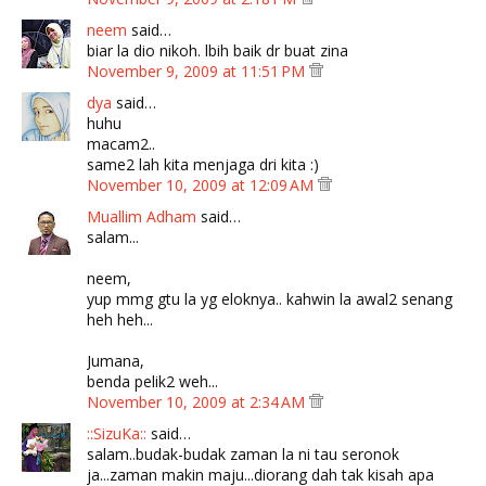
neem
said…
biar la dio nikoh. lbih baik dr buat zina
November 9, 2009 at 11:51 PM
dya
said…
huhu
macam2..
same2 lah kita menjaga dri kita :)
November 10, 2009 at 12:09 AM
Muallim Adham
said…
salam...
neem,
yup mmg gtu la yg eloknya.. kahwin la awal2 senang
heh heh...
Jumana,
benda pelik2 weh...
November 10, 2009 at 2:34 AM
::SizuKa::
said…
salam..budak-budak zaman la ni tau seronok
ja...zaman makin maju...diorang dah tak kisah apa