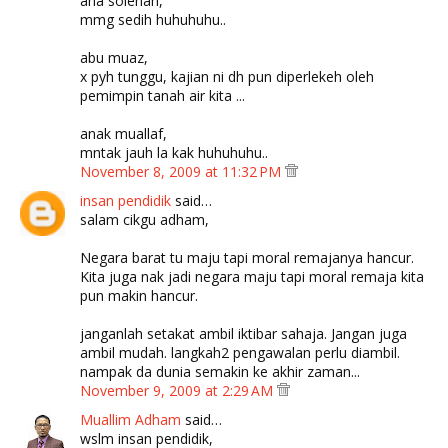
ana solehah,
mmg sedih huhuhuhu..
abu muaz,
x pyh tunggu, kajian ni dh pun diperlekeh oleh
pemimpin tanah air kita ...
anak muallaf,
mntak jauh la kak huhuhuhu..
November 8, 2009 at 11:32 PM
insan pendidik
said…
salam cikgu adham,
Negara barat tu maju tapi moral remajanya hancur.
Kita juga nak jadi negara maju tapi moral remaja kita
pun makin hancur.
janganlah setakat ambil iktibar sahaja. Jangan juga
ambil mudah. langkah2 pengawalan perlu diambil.
nampak da dunia semakin ke akhir zaman...
November 9, 2009 at 2:29 AM
Muallim Adham
said…
wslm insan pendidik,