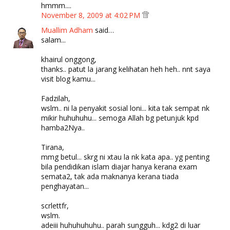
hmmm....
November 8, 2009 at 4:02 PM
Muallim Adham
said…
salam...
khairul onggong,
thanks.. patut la jarang kelihatan heh heh.. nnt saya
visit blog kamu...
Fadzilah,
wslm.. ni la penyakit sosial loni... kita tak sempat nk
mikir huhuhuhu... semoga Allah bg petunjuk kpd
hamba2Nya..
Tirana,
mmg betul... skrg ni xtau la nk kata apa.. yg penting
bila pendidikan islam diajar hanya kerana exam
semata2, tak ada maknanya kerana tiada
penghayatan...
scrlettfr,
wslm.
adeiii huhuhuhuhu.. parah sungguh... kdg2 di luar