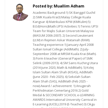
Posted by:
Muallim Adham
Academic Background:1) SK Banggol Guchil
2) SMK Kuala Krai3) Malay College Kuala
Kangsar 4) Matrikulasi KPM (KMKulim) 5)
B.Ed(Hons)Math.UPSI Activities:1) Tennis UPSI
Team for Majlis Sukan Universiti Malaysia
(MASUM 2006-2007). 2) Second Lieutenant
(Lt.M) in Rejimen Askar Wataniah (RAW).
Teaching experience:1) January-April 2008
Sultan Ismail College (AddMath). 2) July-
September 2008 at MRSM Kuala Krai (Math).
3) Form 6 teacher (General Paper) of SMK
Selirik (2009-2013). 4) SM Sains Kuching Utara
(2014-June 2020, Math & AddMath). 5) Kolej
Islam Sultan Alam Shah (KISAS), AddMath
(June 2020 - Feb 2025). 6) Sekolah Sultan
Alam Shah (SAS), AddMath (Feb 2025 -
now).Award / achievement: 1) Anugerah
Perkhidmatan Cemerlang 2016 2) Gold
Medal & SECONDARY SCHOOL e-LEARNING
AWARDS International University Carnival in
E-Learning (IUCEL) 2019 (E-Teacher) 3) Cikgu