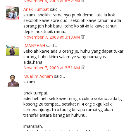
November 6, 2009 at 8:52 PM
Anak Tumpat
said…
salam.. sheikh.. rama nyo puok demo.. ata la kok
sekoloh kawe sore duo.. sekoloh kawe tahun ni ada
sorang joh hok baru.. tehe ko sit-in la kawe tahun
depe.. hok tubik rama..
November 7, 2009 at 3:13 AM
IMANSHAH
said…
Sekolah kawe ada 3 orang je, huhu..yang dapat tukar
sorang..huhu kirim salam ye yang nama yus
aida..haha
November 7, 2009 at 3:51 AM
Muallim Adham
said…
salam..
anak tumpat,
adei heh heh sek kawe mmg x cukup sokmo.. ada lg
kosong 20 tempat... setakat ni 4 org cikgu kelik
semenanjung.. tu x tau lg berapa ramai yg akan
transfer antara bahagian huhuhu..
imanshah,