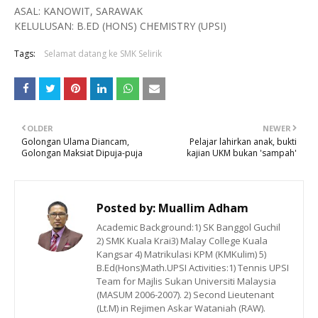
ASAL: KANOWIT, SARAWAK
KELULUSAN: B.ED (HONS) CHEMISTRY (UPSI)
Tags:
Selamat datang ke SMK Selirik
OLDER
NEWER
Golongan Ulama Diancam,
Pelajar lahirkan anak, bukti
Golongan Maksiat Dipuja-puja
kajian UKM bukan 'sampah'
Posted by:
Muallim Adham
Academic Background:1) SK Banggol Guchil
2) SMK Kuala Krai3) Malay College Kuala
Kangsar 4) Matrikulasi KPM (KMKulim) 5)
B.Ed(Hons)Math.UPSI Activities:1) Tennis UPSI
Team for Majlis Sukan Universiti Malaysia
(MASUM 2006-2007). 2) Second Lieutenant
(Lt.M) in Rejimen Askar Wataniah (RAW).