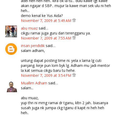
adei heh heh heh.. kira ok la tu... dulu kawe igt kawe
akan ngajar d SBP.. mujur la kawe mari sek ulu ni heh
heh...
demo kenal ke Yus Aida?
November 7, 2009 at 5:49 AM
abu muaz
said…
cikgu ramai juga guru dari terengganu ya.
November 7, 2009 at 7:55 AM
insan pendidik
said…
salam adham,
untung dapat posting time ni. yela x lama lg cuti
panjang. keje pun lom byk lg. Adham mu jadi mentor
la kat semua cikgu baru tu hehe.
November 7, 2009 at 3:54 PM
Muallim Adham
said…
salam...
abu muaz,
yup thn ni mmg ramai dr tganu, kltn 2 jah.. biasanya
susah juga nk jumpa ckg tganu d kapit ni heh heh
heh..