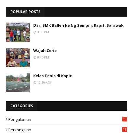
POPULAR POSTS
Dari SMK Balleh ke Ng Sempili, Kapit, Sarawak
8:00 PM
Wajah Ceria
9:46 PM
Kelas Tenis di Kapit
12:19 AM
CATEGORIES
Pengalaman
19
Perkongsian
19