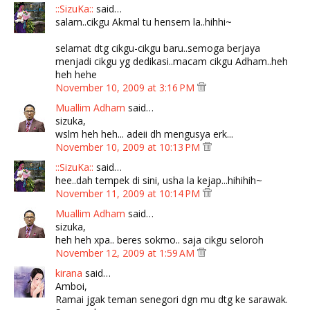
::SizuKa::
said…
salam..cikgu Akmal tu hensem la..hihhi~
selamat dtg cikgu-cikgu baru..semoga berjaya
menjadi cikgu yg dedikasi..macam cikgu Adham..heh
heh hehe
November 10, 2009 at 3:16 PM
Muallim Adham
said…
sizuka,
wslm heh heh... adeii dh mengusya erk...
November 10, 2009 at 10:13 PM
::SizuKa::
said…
hee..dah tempek di sini, usha la kejap...hihihih~
November 11, 2009 at 10:14 PM
Muallim Adham
said…
sizuka,
heh heh xpa.. beres sokmo.. saja cikgu seloroh
November 12, 2009 at 1:59 AM
kirana
said…
Amboi,
Ramai jgak teman senegori dgn mu dtg ke sarawak.