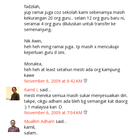
fadzilah,
yup ramai juga coz sekolah kami sebenarnya masih
kekurangan 20 org guru... selain 12 org guru baru ni,
seramai 4 org guru diluluskan untuk transfer ke
semenanjung..
Nik Awin,
heh heh mmg ramai juga.. tp masih x mencukupi
keperluan guru d sini..
Monalea,
heh heh at least setahun mesti ada org kampung
kawe
November 6, 2009 at 6:42 AM
Kamil L
said…
mesti mereka semua masih sukar menyesuaikan diri..
takpe, cikgu adham ada bleh bg semangat kat diaorg
:) 1 malaysia kan :D
November 6, 2009 at 7:04 AM
Muallim Adham
said…
kamil,
salam..