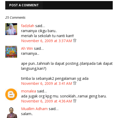
POST A COMMENT
25 Comments
fadzilah
said…
ramainya cikgu baru..
meriah la sekolah tu nanti kan!!
November 6, 2009 at 3:37 AM
Ah Win
said…
ramainya...
ape pun...tahniah la dapat posting..(daripada tak dapat
langsung,kan?)
timba la sebanyak2 pengalaman yg ada
November 6, 2009 at 3:41 AM
monalea
said…
ada jugak org kpg mu. sonoklah...ramai geng baru.
November 6, 2009 at 4:36 AM
Muallim Adham
said…
salam..