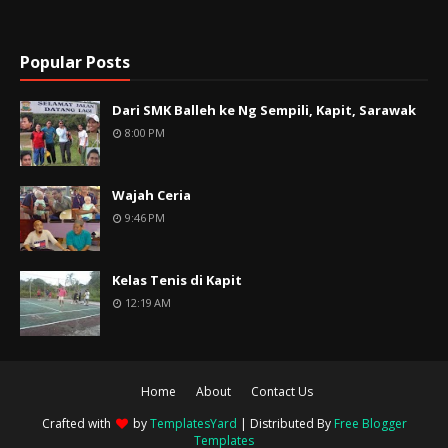
Popular Posts
Dari SMK Balleh ke Ng Sempili, Kapit, Sarawak
8:00 PM
Wajah Ceria
9:46 PM
Kelas Tenis di Kapit
12:19 AM
Home
About
Contact Us
Crafted with
by
TemplatesYard
| Distributed By
Free Blogger
Templates