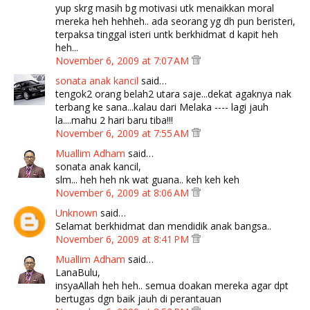
yup skrg masih bg motivasi utk menaikkan moral
mereka heh hehheh.. ada seorang yg dh pun beristeri,
terpaksa tinggal isteri untk berkhidmat d kapit heh
heh...
November 6, 2009 at 7:07 AM
sonata anak kancil
said…
tengok2 orang belah2 utara saje...dekat agaknya nak
terbang ke sana...kalau dari Melaka ---- lagi jauh
la....mahu 2 hari baru tiba!!!
November 6, 2009 at 7:55 AM
Muallim Adham
said…
sonata anak kancil,
slm... heh heh nk wat guana.. keh keh keh
November 6, 2009 at 8:06 AM
Unknown
said…
Selamat berkhidmat dan mendidik anak bangsa..
November 6, 2009 at 8:41 PM
Muallim Adham
said…
LanaBulu,
insyaAllah heh heh.. semua doakan mereka agar dpt
bertugas dgn baik jauh di perantauan