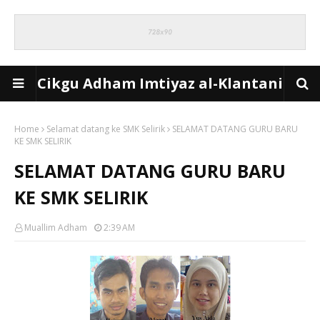
Cikgu Adham Imtiyaz al-Klantani
Home
Selamat datang ke SMK Selirik
SELAMAT DATANG GURU BARU
KE SMK SELIRIK
SELAMAT DATANG GURU BARU
KE SMK SELIRIK
Muallim Adham
2:39 AM