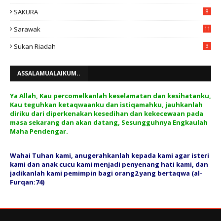
SAKURA
8
Sarawak
11
Sukan Riadah
3
ASSALAMUALAIKUM..
Ya Allah, Kau percomelkanlah keselamatan dan kesihatanku,
Kau teguhkan ketaqwaanku dan istiqamahku, jauhkanlah
diriku dari diperkenakan kesedihan dan kekecewaan pada
masa sekarang dan akan datang, Sesungguhnya Engkaulah
Maha Pendengar.
Wahai Tuhan kami, anugerahkanlah kepada kami agar isteri
kami dan anak cucu kami menjadi penyenang hati kami, dan
jadikanlah kami pemimpin bagi orang2 yang bertaqwa (al-
Furqan:74)