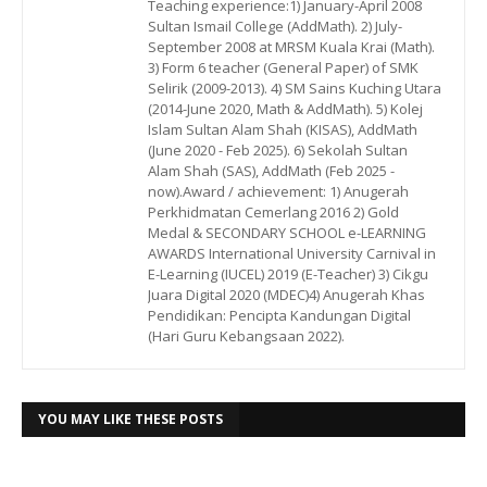
Teaching experience:1) January-April 2008
Sultan Ismail College (AddMath). 2) July-
September 2008 at MRSM Kuala Krai (Math).
3) Form 6 teacher (General Paper) of SMK
Selirik (2009-2013). 4) SM Sains Kuching Utara
(2014-June 2020, Math & AddMath). 5) Kolej
Islam Sultan Alam Shah (KISAS), AddMath
(June 2020 - Feb 2025). 6) Sekolah Sultan
Alam Shah (SAS), AddMath (Feb 2025 -
now).Award / achievement: 1) Anugerah
Perkhidmatan Cemerlang 2016 2) Gold
Medal & SECONDARY SCHOOL e-LEARNING
AWARDS International University Carnival in
E-Learning (IUCEL) 2019 (E-Teacher) 3) Cikgu
Juara Digital 2020 (MDEC)4) Anugerah Khas
Pendidikan: Pencipta Kandungan Digital
(Hari Guru Kebangsaan 2022).
YOU MAY LIKE THESE POSTS