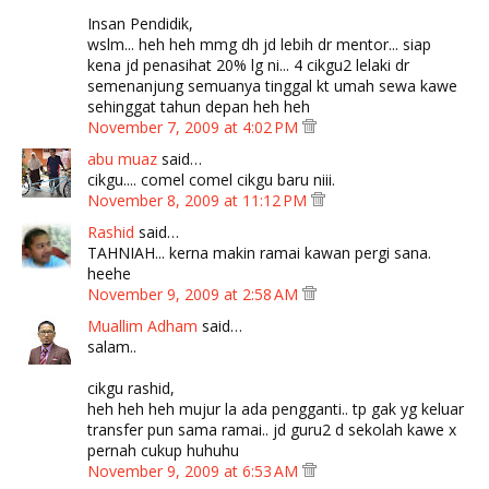
Insan Pendidik,
wslm... heh heh mmg dh jd lebih dr mentor... siap
kena jd penasihat 20% lg ni... 4 cikgu2 lelaki dr
semenanjung semuanya tinggal kt umah sewa kawe
sehinggat tahun depan heh heh
November 7, 2009 at 4:02 PM
abu muaz
said…
cikgu.... comel comel cikgu baru niii.
November 8, 2009 at 11:12 PM
Rashid
said…
TAHNIAH... kerna makin ramai kawan pergi sana.
heehe
November 9, 2009 at 2:58 AM
Muallim Adham
said…
salam..
cikgu rashid,
heh heh heh mujur la ada pengganti.. tp gak yg keluar
transfer pun sama ramai.. jd guru2 d sekolah kawe x
pernah cukup huhuhu
November 9, 2009 at 6:53 AM