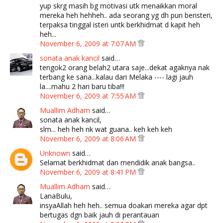
yup skrg masih bg motivasi utk menaikkan moral
mereka heh hehheh.. ada seorang yg dh pun beristeri,
terpaksa tinggal isteri untk berkhidmat d kapit heh
heh...
November 6, 2009 at 7:07 AM
sonata anak kancil
said…
tengok2 orang belah2 utara saje...dekat agaknya nak
terbang ke sana...kalau dari Melaka ---- lagi jauh
la....mahu 2 hari baru tiba!!!
November 6, 2009 at 7:55 AM
Muallim Adham
said…
sonata anak kancil,
slm... heh heh nk wat guana.. keh keh keh
November 6, 2009 at 8:06 AM
Unknown
said…
Selamat berkhidmat dan mendidik anak bangsa..
November 6, 2009 at 8:41 PM
Muallim Adham
said…
LanaBulu,
insyaAllah heh heh.. semua doakan mereka agar dpt
bertugas dgn baik jauh di perantauan