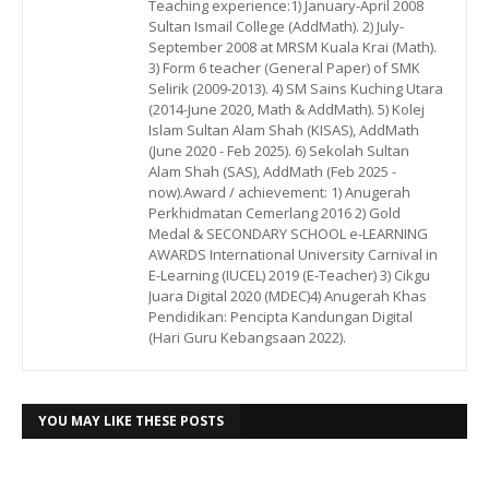
Teaching experience:1) January-April 2008
Sultan Ismail College (AddMath). 2) July-
September 2008 at MRSM Kuala Krai (Math).
3) Form 6 teacher (General Paper) of SMK
Selirik (2009-2013). 4) SM Sains Kuching Utara
(2014-June 2020, Math & AddMath). 5) Kolej
Islam Sultan Alam Shah (KISAS), AddMath
(June 2020 - Feb 2025). 6) Sekolah Sultan
Alam Shah (SAS), AddMath (Feb 2025 -
now).Award / achievement: 1) Anugerah
Perkhidmatan Cemerlang 2016 2) Gold
Medal & SECONDARY SCHOOL e-LEARNING
AWARDS International University Carnival in
E-Learning (IUCEL) 2019 (E-Teacher) 3) Cikgu
Juara Digital 2020 (MDEC)4) Anugerah Khas
Pendidikan: Pencipta Kandungan Digital
(Hari Guru Kebangsaan 2022).
YOU MAY LIKE THESE POSTS