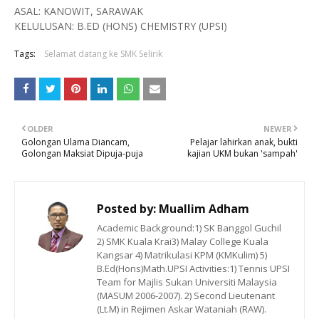
ASAL: KANOWIT, SARAWAK
KELULUSAN: B.ED (HONS) CHEMISTRY (UPSI)
Tags:
Selamat datang ke SMK Selirik
OLDER
NEWER
Golongan Ulama Diancam,
Pelajar lahirkan anak, bukti
Golongan Maksiat Dipuja-puja
kajian UKM bukan 'sampah'
Posted by:
Muallim Adham
Academic Background:1) SK Banggol Guchil
2) SMK Kuala Krai3) Malay College Kuala
Kangsar 4) Matrikulasi KPM (KMKulim) 5)
B.Ed(Hons)Math.UPSI Activities:1) Tennis UPSI
Team for Majlis Sukan Universiti Malaysia
(MASUM 2006-2007). 2) Second Lieutenant
(Lt.M) in Rejimen Askar Wataniah (RAW).