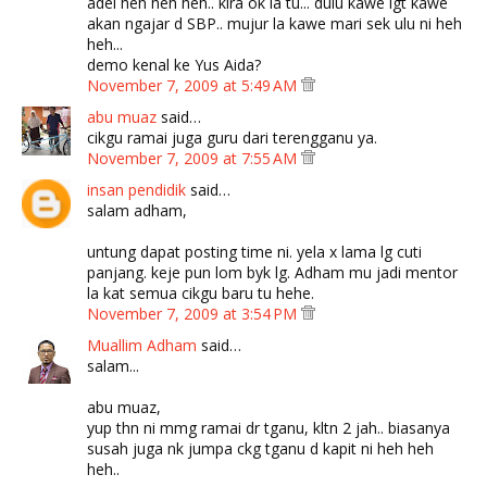
adei heh heh heh.. kira ok la tu... dulu kawe igt kawe
akan ngajar d SBP.. mujur la kawe mari sek ulu ni heh
heh...
demo kenal ke Yus Aida?
November 7, 2009 at 5:49 AM
abu muaz
said…
cikgu ramai juga guru dari terengganu ya.
November 7, 2009 at 7:55 AM
insan pendidik
said…
salam adham,
untung dapat posting time ni. yela x lama lg cuti
panjang. keje pun lom byk lg. Adham mu jadi mentor
la kat semua cikgu baru tu hehe.
November 7, 2009 at 3:54 PM
Muallim Adham
said…
salam...
abu muaz,
yup thn ni mmg ramai dr tganu, kltn 2 jah.. biasanya
susah juga nk jumpa ckg tganu d kapit ni heh heh
heh..