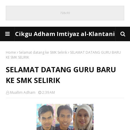
Cikgu Adham Imtiyaz al-Klantani
Home
Selamat datang ke SMK Selirik
SELAMAT DATANG GURU BARU
KE SMK SELIRIK
SELAMAT DATANG GURU BARU
KE SMK SELIRIK
Muallim Adham
2:39 AM