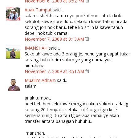
November 6, 2009 at 8:52 PM
Anak Tumpat
said…
salam.. sheikh.. rama nyo puok demo.. ata la kok
sekoloh kawe sore duo.. sekoloh kawe tahun ni ada
sorang joh hok baru.. tehe ko sit-in la kawe tahun
depe.. hok tubik rama..
November 7, 2009 at 3:13 AM
IMANSHAH
said…
Sekolah kawe ada 3 orang je, huhu..yang dapat tukar
sorang..huhu kirim salam ye yang nama yus
aida..haha
November 7, 2009 at 3:51 AM
Muallim Adham
said…
salam..
anak tumpat,
adei heh heh sek kawe mmg x cukup sokmo.. ada lg
kosong 20 tempat... setakat ni 4 org cikgu kelik
semenanjung.. tu x tau lg berapa ramai yg akan
transfer antara bahagian huhuhu..
imanshah,