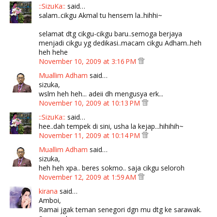
::SizuKa::
said…
salam..cikgu Akmal tu hensem la..hihhi~
selamat dtg cikgu-cikgu baru..semoga berjaya
menjadi cikgu yg dedikasi..macam cikgu Adham..heh
heh hehe
November 10, 2009 at 3:16 PM
Muallim Adham
said…
sizuka,
wslm heh heh... adeii dh mengusya erk...
November 10, 2009 at 10:13 PM
::SizuKa::
said…
hee..dah tempek di sini, usha la kejap...hihihih~
November 11, 2009 at 10:14 PM
Muallim Adham
said…
sizuka,
heh heh xpa.. beres sokmo.. saja cikgu seloroh
November 12, 2009 at 1:59 AM
kirana
said…
Amboi,
Ramai jgak teman senegori dgn mu dtg ke sarawak.