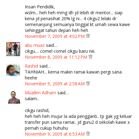
Insan Pendidik,
wslm... heh heh mmg dh jd lebih dr mentor... siap
kena jd penasihat 20% lg ni... 4 cikgu2 lelaki dr
semenanjung semuanya tinggal kt umah sewa kawe
sehinggat tahun depan heh heh
November 7, 2009 at 4:02 PM
abu muaz
said…
cikgu.... comel comel cikgu baru niii.
November 8, 2009 at 11:12 PM
Rashid
said…
TAHNIAH... kerna makin ramai kawan pergi sana.
heehe
November 9, 2009 at 2:58 AM
Muallim Adham
said…
salam..
cikgu rashid,
heh heh heh mujur la ada pengganti.. tp gak yg keluar
transfer pun sama ramai.. jd guru2 d sekolah kawe x
pernah cukup huhuhu
November 9, 2009 at 6:53 AM