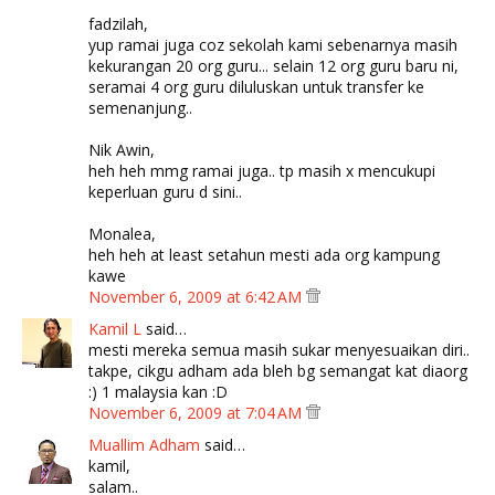
fadzilah,
yup ramai juga coz sekolah kami sebenarnya masih
kekurangan 20 org guru... selain 12 org guru baru ni,
seramai 4 org guru diluluskan untuk transfer ke
semenanjung..
Nik Awin,
heh heh mmg ramai juga.. tp masih x mencukupi
keperluan guru d sini..
Monalea,
heh heh at least setahun mesti ada org kampung
kawe
November 6, 2009 at 6:42 AM
Kamil L
said…
mesti mereka semua masih sukar menyesuaikan diri..
takpe, cikgu adham ada bleh bg semangat kat diaorg
:) 1 malaysia kan :D
November 6, 2009 at 7:04 AM
Muallim Adham
said…
kamil,
salam..