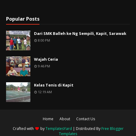
Popular Posts
Dari SMK Balleh ke Ng Sempili, Kapit, Sarawak
8:00 PM
Wajah Ceria
9:46 PM
Kelas Tenis di Kapit
12:19 AM
Home
About
Contact Us
Crafted with
by
TemplatesYard
| Distributed By
Free Blogger
Templates