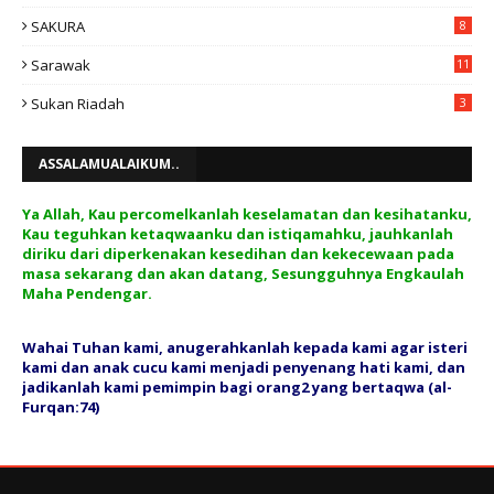
SAKURA
8
Sarawak
11
Sukan Riadah
3
ASSALAMUALAIKUM..
Ya Allah, Kau percomelkanlah keselamatan dan kesihatanku,
Kau teguhkan ketaqwaanku dan istiqamahku, jauhkanlah
diriku dari diperkenakan kesedihan dan kekecewaan pada
masa sekarang dan akan datang, Sesungguhnya Engkaulah
Maha Pendengar.
Wahai Tuhan kami, anugerahkanlah kepada kami agar isteri
kami dan anak cucu kami menjadi penyenang hati kami, dan
jadikanlah kami pemimpin bagi orang2 yang bertaqwa (al-
Furqan:74)