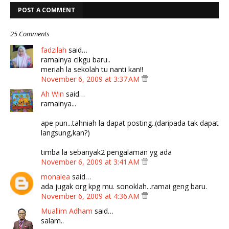
POST A COMMENT
25 Comments
fadzilah
said…
ramainya cikgu baru..
meriah la sekolah tu nanti kan!!
November 6, 2009 at 3:37 AM
Ah Win
said…
ramainya...
ape pun...tahniah la dapat posting..(daripada tak dapat
langsung,kan?)
timba la sebanyak2 pengalaman yg ada
November 6, 2009 at 3:41 AM
monalea
said…
ada jugak org kpg mu. sonoklah...ramai geng baru.
November 6, 2009 at 4:36 AM
Muallim Adham
said…
salam..