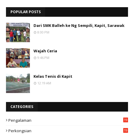
POPULAR POSTS
Dari SMK Balleh ke Ng Sempili, Kapit, Sarawak
8:00 PM
Wajah Ceria
9:46 PM
Kelas Tenis di Kapit
12:19 AM
CATEGORIES
Pengalaman
19
Perkongsian
19