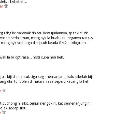
 bleh.... heheheh....
 AM
kgu dtg ke sarawak dh tau kewujudannya, tp takut utk
awasan pedalaman, mmg byk la buah2 ni.. hrganya RM4-5
a mmg byk so harga dia jatuh keada RM2 sekilogram..
 la br dpt rasa.... msti cuba heh heh...
tu... biji dia bentuk tiga segi memanjang, kalo dibelah biji
ng dlm tu, boleh dimakan.. rasa seperti kacang la heh
AM
t puchong ni sikit. terliur nengok ni. kat semenanjung ni
jak sedap siot..
AM