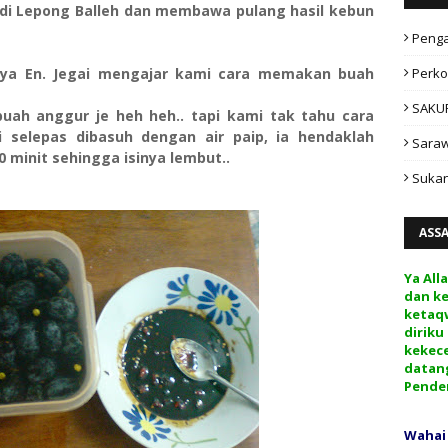
 di Lepong Balleh dan membawa pulang hasil kebun
Peng
snya En. Jegai mengajar kami cara memakan buah
Perko
SAKU
uah anggur je heh heh.. tapi kami tak tahu cara
 selepas dibasuh dengan air paip, ia hendaklah
Sara
 minit sehingga isinya lembut..
Sukan
ASS
Ya All
dan k
ketaq
diriku
kekec
datan
Pende
Wahai