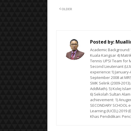
OLDER
Posted by:
Muall
Academic Background:1)
Kuala Kangsar 4) Matrik
Tennis UPSI Team for M
Second Lieutenant (Lt.
experience:1) January-Ap
September 2008 at MRSM
SMK Selirik (2009-2013)
AddMath). 5) Kolej Isla
6) Sekolah Sultan Alam
achievement: 1) Anuge
SECONDARY SCHOOL e-LE
Learning (IUCEL) 2019 (
Khas Pendidikan: Penc