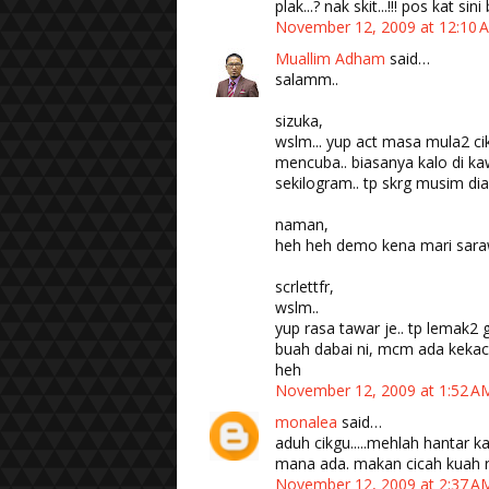
plak...? nak skit...!!! pos kat sini
November 12, 2009 at 12:10
Muallim Adham
said…
salamm..
sizuka,
wslm... yup act masa mula2 ci
mencuba.. biasanya kalo di k
sekilogram.. tp skrg musim di
naman,
heh heh demo kena mari sarawak
scrlettfr,
wslm..
yup rasa tawar je.. tp lemak2 g
buah dabai ni, mcm ada kekaca
heh
November 12, 2009 at 1:52 
monalea
said…
aduh cikgu.....mehlah hantar ka
mana ada. makan cicah kuah ro
November 12, 2009 at 2:37 