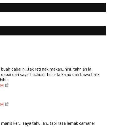
ah dabai ni...tak reti nak makan...hihi...tahniah la
abai dari saya..hiii..hulur hulur la kalau dah bawa balik
hihi~
 PM
 PM
 manis ker... saya tahu lah.. tapi rasa lemak camaner