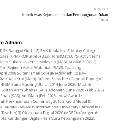
NEWER
Kelinik Asas Kejurulatihan dan Pembangunan Sukan
Tenis
im Adham
 SK Banggol Guchil 2) SMK Kuala Krai3) Malay College
ulasi KPM (KMKulim) 5) B.Ed(Hons)Math.UPSI Activities:1)
ajlis Sukan Universiti Malaysia (MASUM 2006-2007). 2)
M) in Rejimen Askar Wataniah (RAW). Teaching
ril 2008 Sultan Ismail College (AddMath). 2) July-
 Kuala Krai (Math). 3) Form 6 teacher (General Paper) of
. 4) SM Sains Kuching Utara (2014-June 2020, Math &
m Sultan Alam Shah (KISAS), AddMath (June 2020 - Feb 2025).
 Shah (SAS), AddMath (Feb 2025 - now).Award /
rah Perkhidmatan Cemerlang 2016 2) Gold Medal &
ARNING AWARDS International University Carnival in E-
E-Teacher) 3) Cikgu Juara Digital 2020 (MDEC)4) Anugerah
ipta Kandungan Digital (Hari Guru Kebangsaan 2022).