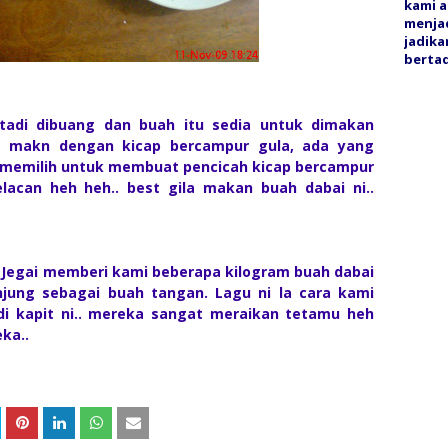
kami a
menjad
jadika
bertaq
 tadi dibuang dan buah itu sedia untuk dimakan
g makn dengan kicap bercampur gula, ada yang
 memilih untuk membuat pencicah kicap bercampur
lacan heh heh.. best gila makan buah dabai ni..
. Jegai memberi kami beberapa kilogram buah dabai
jung sebagai buah tangan. Lagu ni la cara kami
di kapit ni.. mereka sangat meraikan tetamu heh
ka..