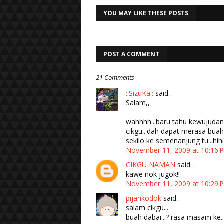
YOU MAY LIKE THESE POSTS
POST A COMMENT
21 Comments
::SizuKa::
said…
Salam,,
wahhhh...baru tahu kewujudan bu
cikgu...dah dapat merasa buah d
sekilo ke semenanjung tu...hihi
November 11, 2009 at 10:16
CIKGU NAMAN
said…
kawe nok jugok!!
November 11, 2009 at 10:29
pijankodok
said…
salam cikgu...
buah dabai...? rasa masam ke..