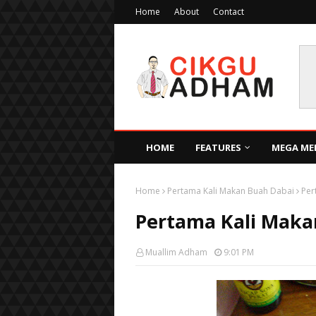
Home
About
Contact
HOME
FEATURES
MEGA ME
Home
Pertama Kali Makan Buah Dabai
Per
Pertama Kali Maka
Muallim Adham
9:01 PM