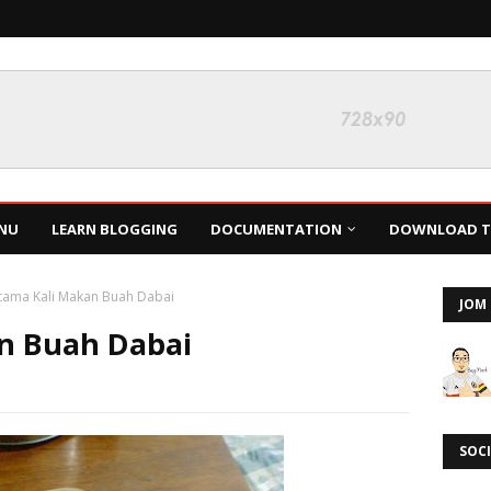
NU
LEARN BLOGGING
DOCUMENTATION
DOWNLOAD TH
tama Kali Makan Buah Dabai
JOM 
n Buah Dabai
SOCI