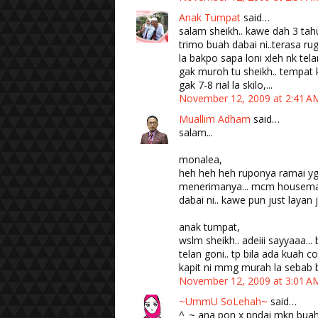
Anak Tumpat
said…
salam sheikh.. kawe dah 3 tahu
trimo buah dabai ni..terasa ru
la bakpo sapa loni xleh nk telan
gak muroh tu sheikh.. tempat k
gak 7-8 rial la skilo,...
November 12, 2009 at 2:41 
Muallim Adham
said…
salam...
monalea,
heh heh heh ruponya ramai yg t
menerimanya... mcm housemat
dabai ni.. kawe pun just layan
anak tumpat,
wslm sheikh.. adeiii sayyaaa..
telan goni.. tp bila ada kuah co
kapit ni mmg murah la sebab b
November 12, 2009 at 3:01 
~UmmU SoLehah~
said…
^_~ ana pon x pndai mkn buah