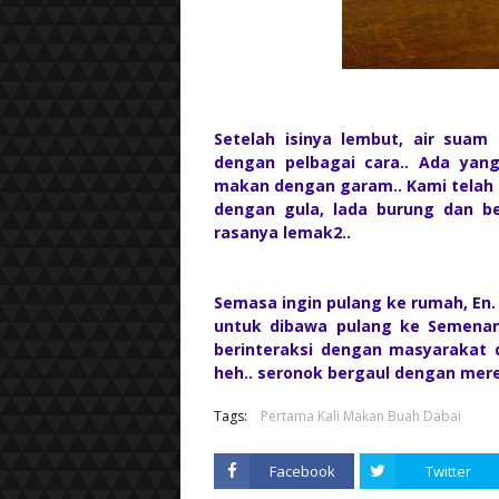
Setelah isinya lembut, air suam
dengan pelbagai cara.. Ada yan
makan dengan garam.. Kami telah
dengan gula, lada burung dan be
rasanya lemak2..
Semasa ingin pulang ke rumah, En
untuk dibawa pulang ke Semenan
berinteraksi dengan masyarakat 
heh.. seronok bergaul dengan mere
Tags:
Pertama Kali Makan Buah Dabai
Facebook
Twitter