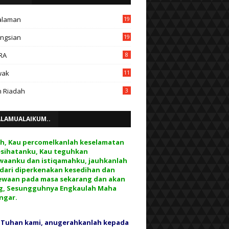
alaman
19
ngsian
19
RA
8
wak
11
 Riadah
3
ALAMUALAIKUM..
ah, Kau percomelkanlah keselamatan
esihatanku, Kau teguhkan
waanku dan istiqamahku, jauhkanlah
 dari diperkenakan kesedihan dan
ewaan pada masa sekarang dan akan
g, Sesungguhnya Engkaulah Maha
ngar.
 Tuhan kami, anugerahkanlah kepada