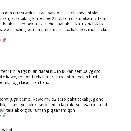
n dah duk srwak ni.. tapi bakpo la tekok kawe ni xleh
gi sangat la bilo tgk member2 hok lain duk makan.. x tahu
 buah ni.. lembek atek isi dio.. hahaha... kalu 2 rial skilo
awe ni paling koman pun 4 rial skilo.. kalu hok molek ckit
AM
erliur bila tgk buah dabai ni... tp bukan semua yg dpt
e kawe, majoriti tekak mereka x dpt menelan buah
 je mkn dgn kicap heh heh..
. berat juga demo.. kawe mulo2 sero pahit tekak jug ank
lek, cicah dgn colek, sero sedap la plak.. so layan je la... d
yk telajak org du rumah pjg tanam goni..
AM
 dabai