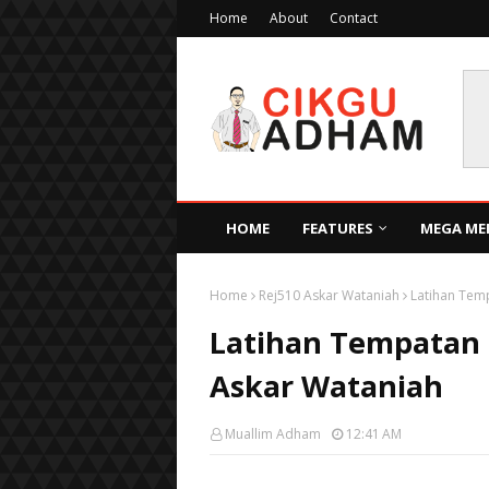
Home
About
Contact
HOME
FEATURES
MEGA ME
Home
Rej510 Askar Wataniah
Latihan Tem
Latihan Tempatan C
Askar Wataniah
Muallim Adham
12:41 AM