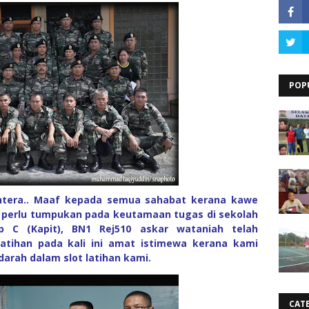
POP
htera.. Maaf kepada semua sahabat kerana kawe
b perlu tumpukan pada keutamaan tugas di sekolah
 C (Kapit), BN1 Rej510 askar wataniah telah
atihan pada kali ini amat istimewa kerana kami
rah dalam slot latihan kami.
CAT