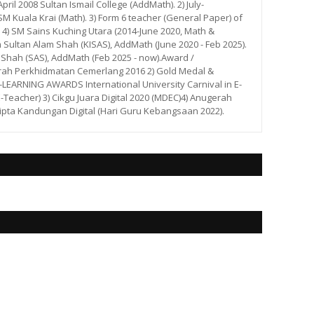
ril 2008 Sultan Ismail College (AddMath). 2) July-
 Kuala Krai (Math). 3) Form 6 teacher (General Paper) of
. 4) SM Sains Kuching Utara (2014-June 2020, Math &
m Sultan Alam Shah (KISAS), AddMath (June 2020 - Feb 2025).
 Shah (SAS), AddMath (Feb 2025 - now).Award /
rah Perkhidmatan Cemerlang 2016 2) Gold Medal &
ARNING AWARDS International University Carnival in E-
E-Teacher) 3) Cikgu Juara Digital 2020 (MDEC)4) Anugerah
ipta Kandungan Digital (Hari Guru Kebangsaan 2022).