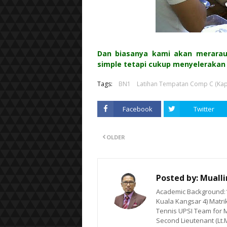
Dan biasanya kami akan merara
simple tetapi cukup menyelerakan
Tags:
BN1
Latihan Tempatan Comp C (Kapi
Facebook
Twitter
OLDER
Posted by:
Muall
Academic Background:1)
Kuala Kangsar 4) Matrik
Tennis UPSI Team for M
Second Lieutenant (Lt.