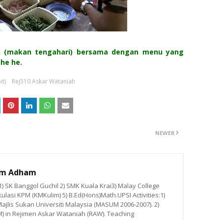
u (makan tengahari) bersama dengan menu yang
 he he.
t)
Rej510 Askar Wataniah
NEWER
im Adham
 SK Banggol Guchil 2) SMK Kuala Krai3) Malay College
ulasi KPM (KMKulim) 5) B.Ed(Hons)Math.UPSI Activities:1)
ajlis Sukan Universiti Malaysia (MASUM 2006-2007). 2)
M) in Rejimen Askar Wataniah (RAW). Teaching