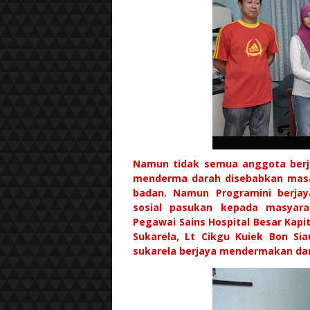
Namun tidak semua anggota berja
menderma darah disebabkan masal
badan. Namun Programini berjay
sosial pasukan kepada masyara
Pegawai Sains Hospital Besar Kap
Sukarela, Lt Cikgu Kuiek Bon Si
sukarela berjaya mendermakan da