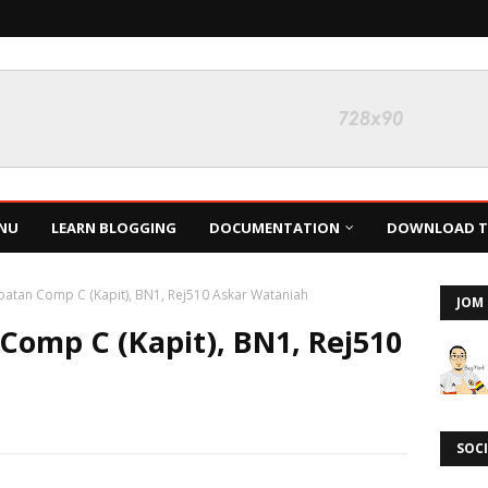
NU
LEARN BLOGGING
DOCUMENTATION
DOWNLOAD TH
patan Comp C (Kapit), BN1, Rej510 Askar Wataniah
JOM 
omp C (Kapit), BN1, Rej510
SOCI