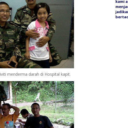
kami a
menjad
jadika
bertaq
iti menderma darah di Hospital kapit.