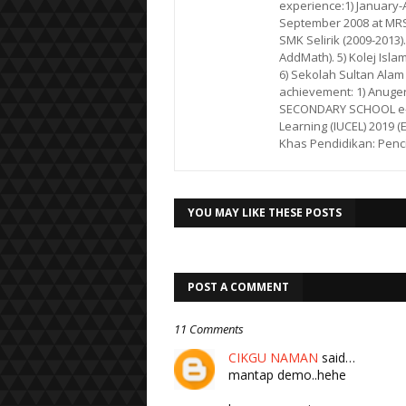
experience:1) January-Ap
September 2008 at MRSM
SMK Selirik (2009-2013)
AddMath). 5) Kolej Isla
6) Sekolah Sultan Alam
achievement: 1) Anuge
SECONDARY SCHOOL e-LE
Learning (IUCEL) 2019 (
Khas Pendidikan: Penc
YOU MAY LIKE THESE POSTS
POST A COMMENT
11 Comments
CIKGU NAMAN
said…
mantap demo..hehe