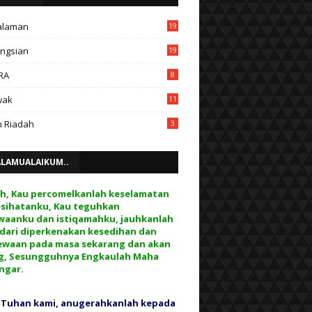
alaman
19
ngsian
19
RA
8
wak
11
 Riadah
3
ALAMUALAIKUM..
ah, Kau percomelkanlah keselamatan
esihatanku, Kau teguhkan
waanku dan istiqamahku, jauhkanlah
 dari diperkenakan kesedihan dan
ewaan pada masa sekarang dan akan
g, Sesungguhnya Engkaulah Maha
ngar.
 Tuhan kami, anugerahkanlah kepada