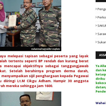
Peng
Perko
SAKU
Sara
Sukan
ASS
ya melepasi tapisan sebagai peserta yang layak
ah tertentu seperti BP rendah dan kurang berat
a mencapai objektifnya sebagai tanggungjawab
Ya All
dan k
kat. Setelah berahirnya program derma darah,
ketaq
it menyampaikan sijil penghargaan kepada Pegawai
diriku
au diiringi Lt.M Cikgu Adham. Hampir 30 anggota
kekec
rah mereka sehingga jam 1600.
datan
Pende
Wahai