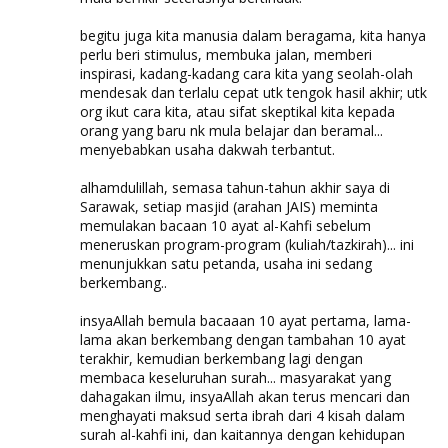
begitu juga kita manusia dalam beragama, kita hanya
perlu beri stimulus, membuka jalan, memberi
inspirasi, kadang-kadang cara kita yang seolah-olah
mendesak dan terlalu cepat utk tengok hasil akhir; utk
org ikut cara kita, atau sifat skeptikal kita kepada
orang yang baru nk mula belajar dan beramal...
menyebabkan usaha dakwah terbantut.
alhamdulillah, semasa tahun-tahun akhir saya di
Sarawak, setiap masjid (arahan JAIS) meminta
memulakan bacaan 10 ayat al-Kahfi sebelum
meneruskan program-program (kuliah/tazkirah)... ini
menunjukkan satu petanda, usaha ini sedang
berkembang..
insyaAllah bemula bacaaan 10 ayat pertama, lama-
lama akan berkembang dengan tambahan 10 ayat
terakhir, kemudian berkembang lagi dengan
membaca keseluruhan surah... masyarakat yang
dahagakan ilmu, insyaAllah akan terus mencari dan
menghayati maksud serta ibrah dari 4 kisah dalam
surah al-kahfi ini, dan kaitannya dengan kehidupan