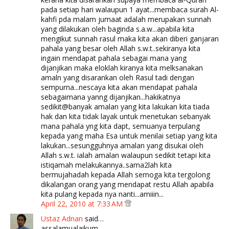
pada setiap hari walaupun 1 ayat...membaca surah Al-
kahfi pda malam jumaat adalah merupakan sunnah
yang dilakukan oleh baginda s.a.w...apabila kita
mengikut sunnah rasul maka kita akan diberi ganjaran
pahala yang besar oleh Allah s.w.t..sekiranya kita
ingain mendapat pahala sebagai mana yang
dijanjikan maka eloklah kiranya kita melksanakan
amaln yang disarankan oleh Rasul tadi dengan
sempurna...nescaya kita akan mendapat pahala
sebagaimana yanng dijanjikan...hakikatnya
sedikit@banyak amalan yang kita lakukan kita tiada
hak dan kita tidak layak untuk menetukan sebanyak
mana pahala yng kita dapt, semuanya terpulang
kepada yang maha Esa untuk menilai setiap yang kita
lakukan...sesungguhnya amalan yang disukai oleh
Allah s.w.t. ialah amalan walaupun sedikit tetapi kita
istiqamah melakukannya..sama2lah kita
bermujahadah kepada Allah semoga kita tergolong
dikalangan orang yang mendapat restu Allah apabila
kita pulang kepada nya nanti...amiiin...
April 22, 2010 at 7:33 AM
Ustaz Adnan
said…
assalamualaikum...