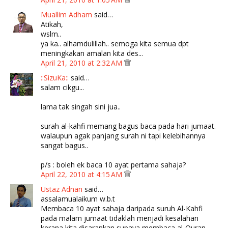
Muallim Adham
said…
Atikah,
wslm..
ya ka.. alhamdulillah.. semoga kita semua dpt
meningkakan amalan kita des...
April 21, 2010 at 2:32 AM
::SizuKa::
said…
salam cikgu...
lama tak singah sini jua..
surah al-kahfi memang bagus baca pada hari jumaat.
walaupun agak panjang surah ni tapi kelebihannya
sangat bagus..
p/s : boleh ek baca 10 ayat pertama sahaja?
April 22, 2010 at 4:15 AM
Ustaz Adnan
said…
assalamualaikum w.b.t
Membaca 10 ayat sahaja daripada suruh Al-Kahfi
pada malam jumaat tidaklah menjadi kesalahan
kerana kita disarankan supaya membaca al-Quran