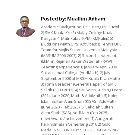
Posted by:
Muallim Adham
Academic Background:1) SK Banggol Guchil
2) SMK Kuala Krai3) Malay College Kuala
Kangsar 4) Matrikulasi KPM (KMKulim) 5)
B.Ed(Hons)Math.UPSI Activities:1) Tennis UPSI
Team for Majlis Sukan Universiti Malaysia
(MASUM 2006-2007). 2) Second Lieutenant
(Lt.M) in Rejimen Askar Wataniah (RAW).
Teaching experience:1) January-April 2008
Sultan Ismail College (AddMath). 2) July-
September 2008 at MRSM Kuala Krai (Math).
3) Form 6 teacher (General Paper) of SMK
Selirik (2009-2013). 4) SM Sains Kuching Utara
(2014-June 2020, Math & AddMath). 5) Kolej
Islam Sultan Alam Shah (KISAS), AddMath
(June 2020 - Feb 2025). 6) Sekolah Sultan
Alam Shah (SAS), AddMath (Feb 2025 -
now).Award / achievement: 1) Anugerah
Perkhidmatan Cemerlang 2016 2) Gold
Medal & SECONDARY SCHOOL e-LEARNING