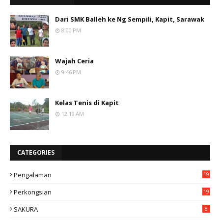
Dari SMK Balleh ke Ng Sempili, Kapit, Sarawak
8:00 PM
Wajah Ceria
9:46 PM
Kelas Tenis di Kapit
12:19 AM
CATEGORIES
Pengalaman
19
Perkongsian
19
SAKURA
8