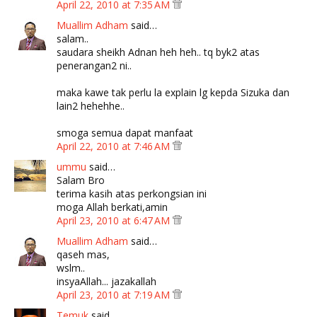
April 22, 2010 at 7:35 AM
Muallim Adham
said…
salam..
saudara sheikh Adnan heh heh.. tq byk2 atas
penerangan2 ni..
maka kawe tak perlu la explain lg kepda Sizuka dan
lain2 hehehhe..
smoga semua dapat manfaat
April 22, 2010 at 7:46 AM
ummu
said…
Salam Bro
terima kasih atas perkongsian ini
moga Allah berkati,amin
April 23, 2010 at 6:47 AM
Muallim Adham
said…
qaseh mas,
wslm..
insyaAllah... jazakallah
April 23, 2010 at 7:19 AM
Temuk
said…