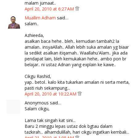
malam jumaat..
April 20, 2010 at 6:27 AM
Muallim Adham
said…
salam..
Azhieeda,
asalkan baca hehe.. bleh.. kemudian tambah2 la
amalan.. insyaAllah.. Allah lebih suka amalan yg biaar
la sedikit asalkan itiqamah.. Waallahu'Alam.. jika ada
pendapat lain, bleh kemukakan hehe.. ambo pon br
belajar.. ni ustaz Adnan yang explain ke kawe..
Cikgu Rashid,
yap.. betol.. kalo kita tukarkan amalan ni serta merta,
pasti riuh sekampung...
April 20, 2010 at 10:22 AM
Anonymous said…
Salam cikgu,
Lama tak singah kat sini...
Baru 2 minggu lepas ustaz dok bgtau dalam
tazkirah... alhamdulillah, hari cikgu ingatkan kembali...
April 21, 2010 at 1:05 AM