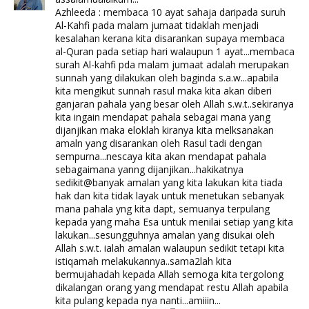
Azhleeda : membaca 10 ayat sahaja daripada suruh
Al-Kahfi pada malam jumaat tidaklah menjadi
kesalahan kerana kita disarankan supaya membaca
al-Quran pada setiap hari walaupun 1 ayat...membaca
surah Al-kahfi pda malam jumaat adalah merupakan
sunnah yang dilakukan oleh baginda s.a.w...apabila
kita mengikut sunnah rasul maka kita akan diberi
ganjaran pahala yang besar oleh Allah s.w.t..sekiranya
kita ingain mendapat pahala sebagai mana yang
dijanjikan maka eloklah kiranya kita melksanakan
amaln yang disarankan oleh Rasul tadi dengan
sempurna...nescaya kita akan mendapat pahala
sebagaimana yanng dijanjikan...hakikatnya
sedikit@banyak amalan yang kita lakukan kita tiada
hak dan kita tidak layak untuk menetukan sebanyak
mana pahala yng kita dapt, semuanya terpulang
kepada yang maha Esa untuk menilai setiap yang kita
lakukan...sesungguhnya amalan yang disukai oleh
Allah s.w.t. ialah amalan walaupun sedikit tetapi kita
istiqamah melakukannya..sama2lah kita
bermujahadah kepada Allah semoga kita tergolong
dikalangan orang yang mendapat restu Allah apabila
kita pulang kepada nya nanti...amiiin...