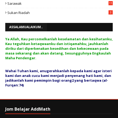
Sarawak
11
Sukan Riadah
3
ASSALAMUALAIKUM..
Ya Allah, Kau percomelkanlah keselamatan dan kesihatanku,
Kau teguhkan ketaqwaanku dan istiqamahku, jauhkanlah
diriku dari diperkenakan kesedihan dan kekecewaan pada
masa sekarang dan akan datang, Sesungguhnya Engkaulah
Maha Pendengar.
Wahai Tuhan kami, anugerahkanlah kepada kami agar isteri
kami dan anak cucu kami menjadi penyenang hati kami, dan
jadikanlah kami pemimpin bagi orang2 yang bertaqwa (al-
Furqan:74)
Jom Belajar AddMath