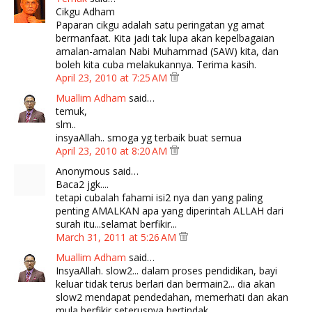
Cikgu Adham
Paparan cikgu adalah satu peringatan yg amat
bermanfaat. Kita jadi tak lupa akan kepelbagaian
amalan-amalan Nabi Muhammad (SAW) kita, dan
boleh kita cuba melakukannya. Terima kasih.
April 23, 2010 at 7:25 AM
Muallim Adham
said…
temuk,
slm..
insyaAllah.. smoga yg terbaik buat semua
April 23, 2010 at 8:20 AM
Anonymous said…
Baca2 jgk....
tetapi cubalah fahami isi2 nya dan yang paling
penting AMALKAN apa yang diperintah ALLAH dari
surah itu...selamat berfikir...
March 31, 2011 at 5:26 AM
Muallim Adham
said…
InsyaAllah. slow2... dalam proses pendidikan, bayi
keluar tidak terus berlari dan bermain2... dia akan
slow2 mendapat pendedahan, memerhati dan akan
mula berfikir seterusnya bertindak.