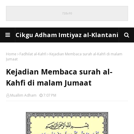
Cikgu Adham Imtiyaz al-Klantani
Home
Fadhilat al-Kahfi
Kejadian Membaca surah al-Kahfi di malam
Jumaat
Kejadian Membaca surah al-
Kahfi di malam Jumaat
Muallim Adham
7:07 PM